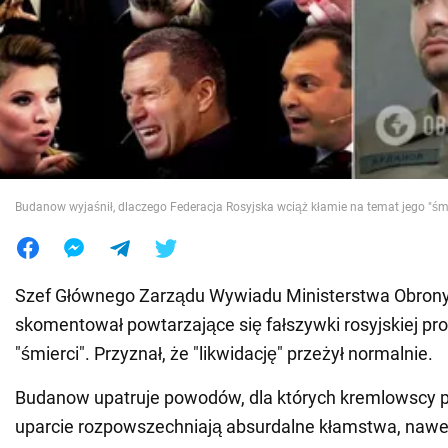
Wojna na Ukrainie
Świat
Jedzenie
Budanow wyjaśnił, dlaczego Federacja Rosyjska wciąż kłamie na temat jego "śmi
Szef Głównego Zarządu Wywiadu Ministerstwa Obrony
skomentował powtarzające się fałszywki rosyjskiej pr
"śmierci". Przyznał, że "likwidację" przeżył normalnie.
Budanow upatruje powodów, dla których kremlowscy p
uparcie rozpowszechniają absurdalne kłamstwa, naw