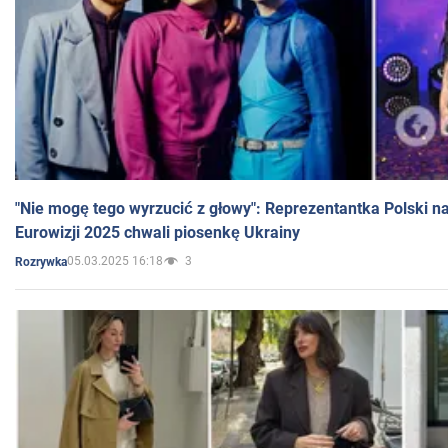
"Nie mogę tego wyrzucić z głowy": Reprezentantka Polski n
Eurowizji 2025 chwali piosenkę Ukrainy
05.03.2025 16:18
3
Rozrywka