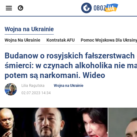
Wojna na Ukrainie
Biznes
Wojna Na Ukrainie
Kontratak AFU
Pomoc Wojskowa Dla Ukrain
Sport
Budanow o rosyjskich fałszerstwach
śmierci: w czynach alkoholika nie ma 
Rozrywka
potem są narkomani. Wideo
Lilia Ragutska
Wojna na Ukrainie
Życie
02.07.2023 14:34
Polityka
Społeczeństwo