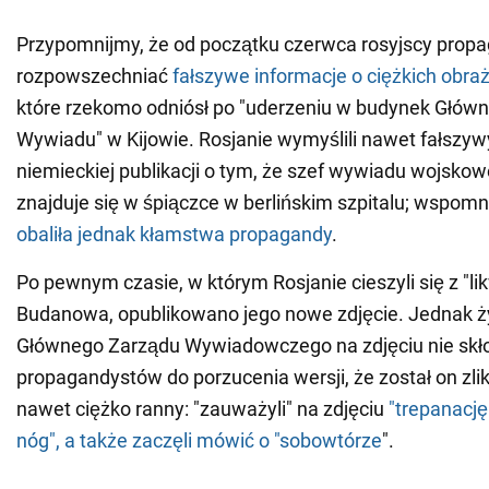
Przypomnijmy, że od początku czerwca rosyjscy propa
rozpowszechniać
fałszywe informacje o ciężkich obr
które rzekomo odniósł po "uderzeniu w budynek Głów
Wywiadu" w Kijowie. Rosjanie wymyślili nawet fałszyw
niemieckiej publikacji o tym, że szef wywiadu wojsk
znajduje się w śpiączce w berlińskim szpitalu; wspom
obaliła jednak kłamstwa propagandy
.
Po pewnym czasie, w którym Rosjanie cieszyli się z "lik
Budanowa, opublikowano jego nowe zdjęcie. Jednak ż
Głównego Zarządu Wywiadowczego na zdjęciu nie skło
propagandystów do porzucenia wersji, że został on zl
nawet ciężko ranny: "zauważyli" na zdjęciu
"trepanację
nóg", a także zaczęli mówić o "sobowtórze
".