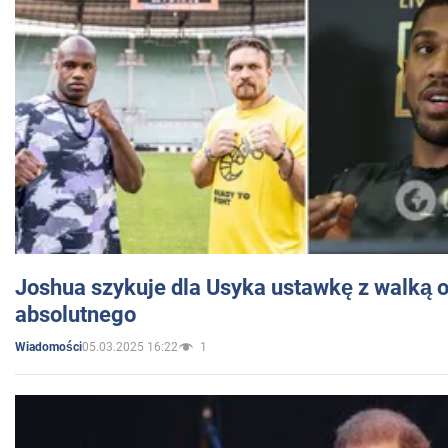
Joshua szykuje dla Usyka ustawkę z walką o 
absolutnego
05.03.2025 16:22
1
Wiadomości