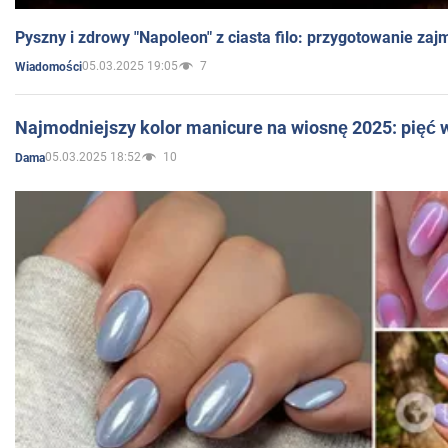
Pyszny i zdrowy "Napoleon" z ciasta filo: przygotowanie zaj
05.03.2025 19:05
7
Wiadomości
Najmodniejszy kolor manicure na wiosnę 2025: pięć
05.03.2025 18:52
10
Dama