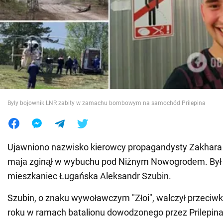
Wojna na Ukrainie
Świat
Jedzenie
Były bojownik LNR zabity w zamachu bombowym na samochód Prilepina
Ujawniono nazwisko kierowcy propagandysty Zakhara Pr
maja zginął w wybuchu pod Niżnym Nowogrodem. Był n
mieszkaniec Ługańska Aleksandr Szubin.
Szubin, o znaku wywoławczym "Złoi", walczył przeciwk
roku w ramach batalionu dowodzonego przez Prilepina