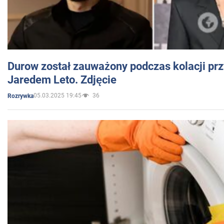
Durow został zauważony podczas kolacji prz
Jaredem Leto. Zdjęcie
05.03.2025 19:45
36
Rozrywka