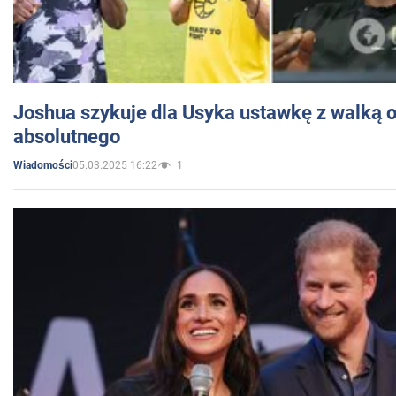
Joshua szykuje dla Usyka ustawkę z walką o 
absolutnego
05.03.2025 16:22
1
Wiadomości