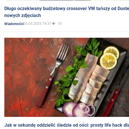
Długo oczekiwany budżetowy crossover VW tańszy od Dust
nowych zdjęciach
05.03.2025 19:31
10
Wiadomości
Jak w sekundę oddzielić śledzie od ości: prosty life hack d