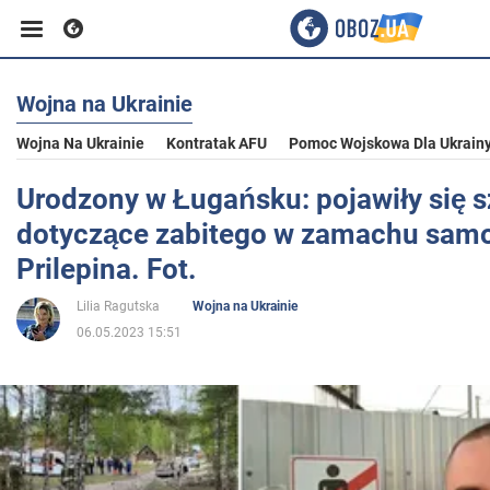
Wojna na Ukrainie
Biznes
Wojna Na Ukrainie
Kontratak AFU
Pomoc Wojskowa Dla Ukrain
Sport
Urodzony w Ługańsku: pojawiły się 
dotyczące zabitego w zamachu sa
Rozrywka
Prilepina. Fot.
Lilia Ragutska
Wojna na Ukrainie
Życie
06.05.2023 15:51
Polityka
Społeczeństwo