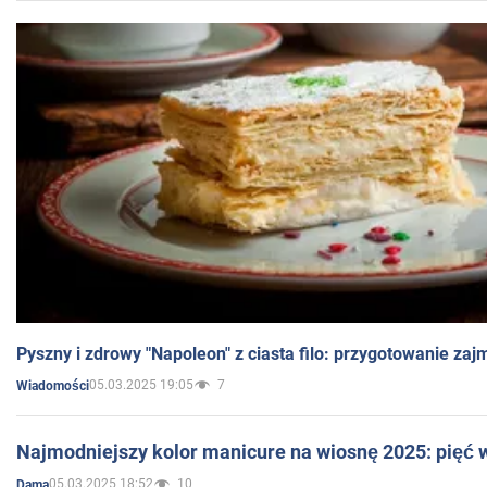
Pyszny i zdrowy "Napoleon" z ciasta filo: przygotowanie zaj
05.03.2025 19:05
7
Wiadomości
Najmodniejszy kolor manicure na wiosnę 2025: pięć
05.03.2025 18:52
10
Dama