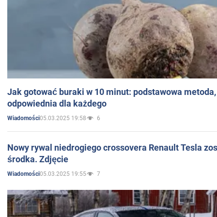
Jak gotować buraki w 10 minut: podstawowa metoda, 
odpowiednia dla każdego
05.03.2025 19:58
6
Wiadomości
Nowy rywal niedrogiego crossovera Renault Tesla zo
środka. Zdjęcie
05.03.2025 19:55
7
Wiadomości