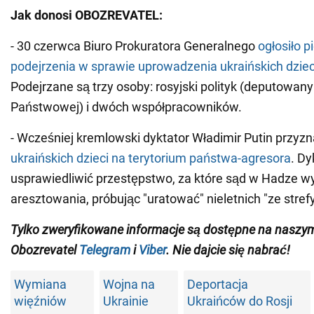
Jak donosi OBOZREVATEL:
- 30 czerwca Biuro Prokuratora Generalnego
ogłosiło 
podejrzenia w sprawie uprowadzenia ukraińskich dziec
Podejrzane są trzy osoby: rosyjski polityk (deputowa
Państwowej) i dwóch współpracowników.
- Wcześniej kremlowski dyktator Władimir Putin przyzn
ukraińskich dzieci na terytorium państwa-agresora
. Dy
usprawiedliwić przestępstwo, za które sąd w Hadze w
aresztowania, próbując "uratować" nieletnich "ze strefy
Tylko zweryfikowane informacje są dostępne na naszy
Obozrevatel
Telegram
i
Viber
. Nie dajcie się nabrać!
Wymiana
Wojna na
Deportacja
więźniów
Ukrainie
Ukraińców do Rosji