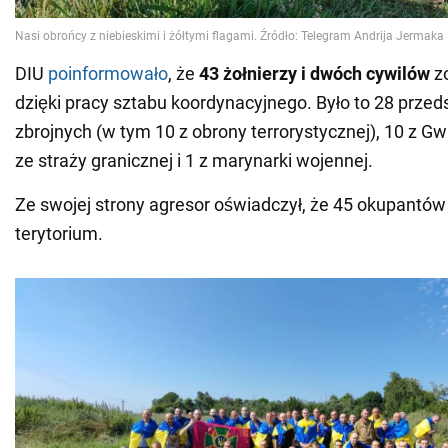
DIU
poinformowało
, że
43 żołnierzy i dwóch cywilów
zo
dzięki pracy sztabu koordynacyjnego. Było to 28 przedst
zbrojnych (w tym 10 z obrony terrorystycznej), 10 z Gw
ze straży granicznej i 1 z marynarki wojennej.
Ze swojej strony agresor oświadczył, że 45 okupantów
terytorium.