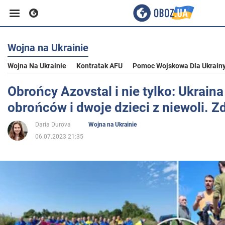
Wojna na Ukrainie
Biznes
Wojna Na Ukrainie
Kontratak AFU
Pomoc Wojskowa Dla Ukrain
Sport
Obrońcy Azovstal i nie tylko: Ukrain
obrońców i dwoje dzieci z niewoli. Zd
Rozrywka
Daria Durova
Wojna na Ukrainie
06.07.2023 21:35
Życie
Polityka
Społeczeństwo