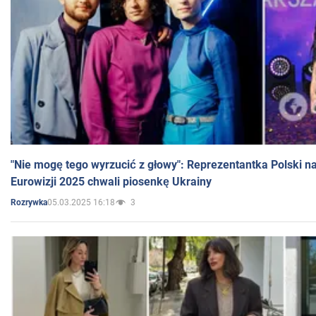
"Nie mogę tego wyrzucić z głowy": Reprezentantka Polski n
Eurowizji 2025 chwali piosenkę Ukrainy
05.03.2025 16:18
3
Rozrywka