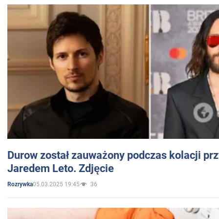
Durow został zauważony podczas kolacji prz
Jaredem Leto. Zdjęcie
05.03.2025 19:45
36
Rozrywka