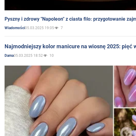
Pyszny i zdrowy "Napoleon" z ciasta filo: przygotowanie zaj
05.03.2025 19:05
7
Wiadomości
Najmodniejszy kolor manicure na wiosnę 2025: pięć
05.03.2025 18:52
10
Dama