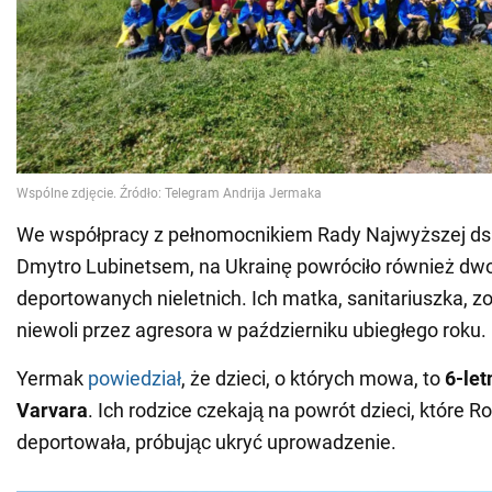
We współpracy z pełnomocnikiem Rady Najwyższej ds.
Dmytro Lubinetsem, na Ukrainę powróciło również dwoj
deportowanych nieletnich. Ich matka, sanitariuszka, z
niewoli przez agresora w październiku ubiegłego roku.
Yermak
powiedział
, że dzieci, o których mowa, to
6-let
Varvara
. Ich rodzice czekają na powrót dzieci, które Ro
deportowała, próbując ukryć uprowadzenie.