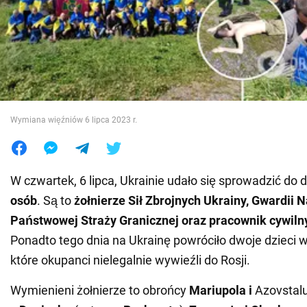
Wojna na Ukrainie
Świat
Jedzenie
Wymiana więźniów 6 lipca 2023 r.
W czwartek, 6 lipca, Ukrainie udało się sprowadzić do
osób
. Są to
żołnierze Sił Zbrojnych Ukrainy, Gwardii 
Państwowej Straży Granicznej oraz pracownik cywiln
Ponadto tego dnia na Ukrainę powróciło dwoje dzieci w 
które okupanci nielegalnie wywieźli do Rosji.
Wymienieni żołnierze to obrońcy
Mariupola i
Azovstalu