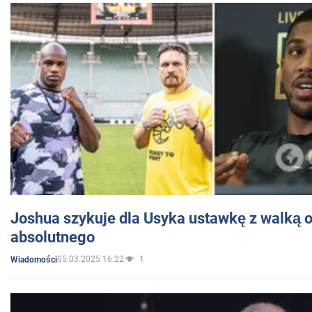
Joshua szykuje dla Usyka ustawkę z walką o 
absolutnego
05.03.2025 16:22
1
Wiadomości