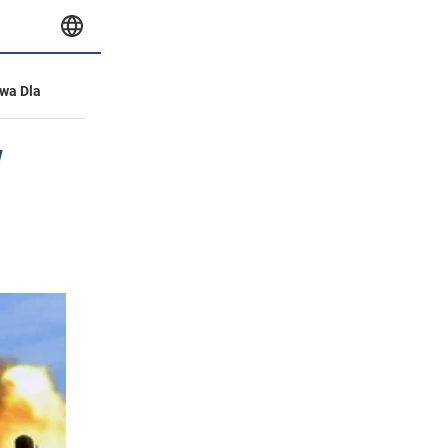
wa Dla
w