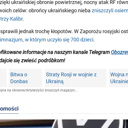
zięki ukraińskiej obronie powietrznej, nocny atak RF równ
woich celów: obrońcy ukraińskiego nieba
zniszczyli osie
trzy Kalibr
.
sprawili jednak trochę kłopotów. W Zaporożu rosyjski ost
gimnazjum, w którym uczyło się 700 dzieci
.
yfikowane informacje na naszym kanale Telegram
Obozrev
 dajcie się zwieść podróbkom!
Bitwa o
Straty Rosji w wojnie z
Wojna 
Donbas
Ukrainą
Ukraini
jna na Ukrainie
/
Artylerzyści zniszczyli magazyn...
domości