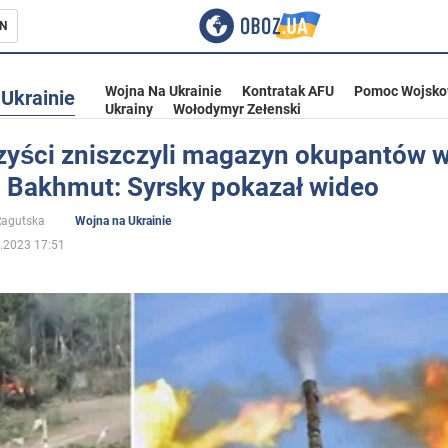
N
Wojna Na Ukrainie
Kontratak AFU
Pomoc Wojsko
Ukrainie
Ukrainy
Wołodymyr Zełenski
rzyści zniszczyli magazyn okupantów 
u Bakhmut: Syrsky pokazał wideo
ka
 Ragutska
Wojna na Ukrainie
.2023 17:51
eństwo
a Ukrainie