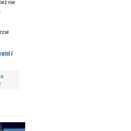
ież nie
m
rzał
atel
i
na
e