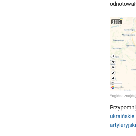
odnotował 
Przypomnij
ukraińskie
artyleryjs