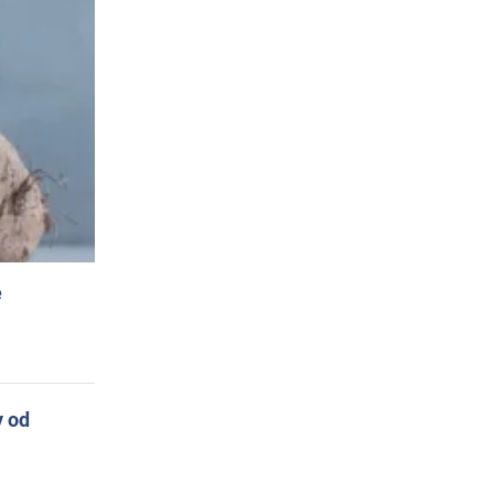
e
y od