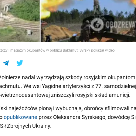
e
iszczyli magazyn okupantów w pobliżu Bakhmut: Syrsky pokazał wideo
żołnierze nadal wyrządzają szkody rosyjskim okupantom
achmutu. We wsi Yagidne artylerzyści z 77. samodzielne
wietrznodesantowej zniszczyli rosyjski skład amunicji.
ciski najeźdźców płoną i wybuchają, obrońcy sfilmowali n
no
opublikowane
przez Ołeksandra Syrskiego, dowódcę Si
ił Zbrojnych Ukrainy.