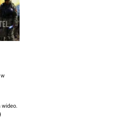
 w
j
a wideo.
ł