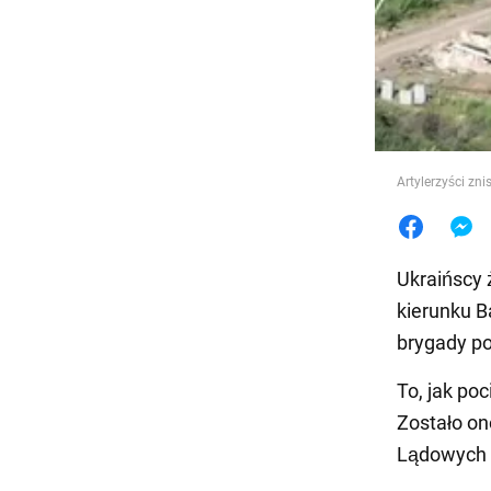
Jedzeni
Artylerzyści zn
Ukraińscy 
kierunku B
brygady po
To, jak po
Zostało o
Lądowych S