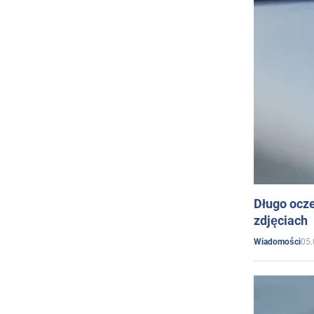
Długo ocz
zdjęciach
05.
Wiadomości