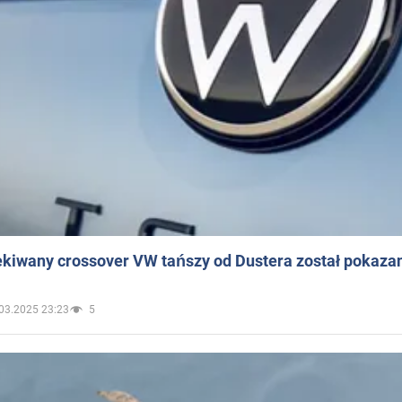
ekiwany crossover VW tańszy od Dustera został pokaza
03.2025 23:23
5