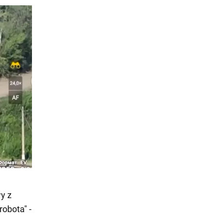
wy z
obota" -