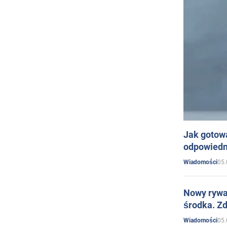
Jak gotow
odpowiedn
05.
Wiadomości
Nowy rywal
środka. Zd
05.
Wiadomości