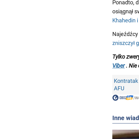
Ponadto, d
osiągnął s
Khahedin i 
Najeźdźcy 
zniszczył 
Tylko zwer
Viber
. Nie
Kontratak
AFU
/
Wo
Inne wia