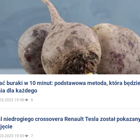
ać buraki w 10 minut: podstawowa metoda, która będzi
ia dla każdego
03.2025 19:58
6
 niedrogiego crossovera Renault Tesla został pokazan
jęcie
03.2025 19:55
7