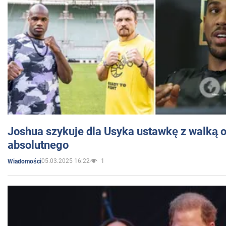
Joshua szykuje dla Usyka ustawkę z walką o 
absolutnego
05.03.2025 16:22
1
Wiadomości