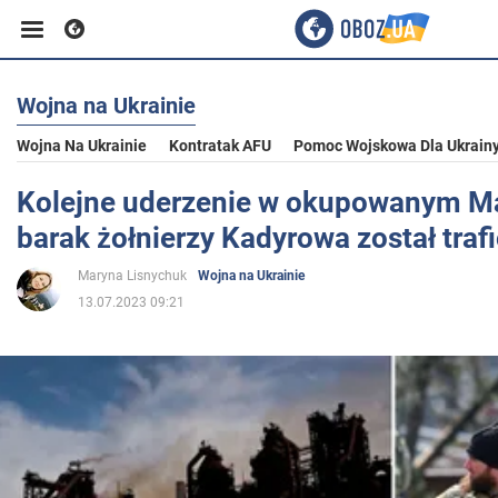
Wojna na Ukrainie
Biznes
Wojna Na Ukrainie
Kontratak AFU
Pomoc Wojskowa Dla Ukrain
Sport
Kolejne uderzenie w okupowanym Ma
barak żołnierzy Kadyrowa został traf
Rozrywka
Maryna Lisnychuk
Wojna na Ukrainie
13.07.2023 09:21
Życie
Polityka
Społeczeństwo