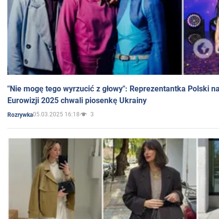
"Nie mogę tego wyrzucić z głowy": Reprezentantka Polski n
Eurowizji 2025 chwali piosenkę Ukrainy
05.03.2025 16:18
3
Rozrywka