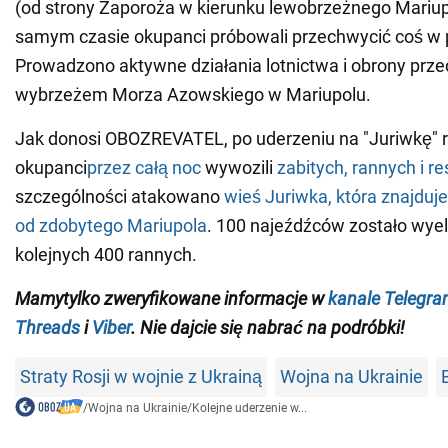
(od strony Zaporoża w kierunku lewobrzeżnego Mariup
samym czasie okupanci próbowali przechwycić coś w 
Prowadzono aktywne działania lotnictwa i obrony prze
wybrzeżem Morza Azowskiego w Mariupolu.
Jak donosi OBOZREVATEL, po uderzeniu na "Juriwkę" r
okupanci
przez całą noc
wywozili
zabitych, rannych i re
szczególności atakowano
wieś Juriwka, która znajduje
od zdobytego Mariupola
. 100 najeźdźców zostało wye
kolejnych 400 rannych.
Mamy
tylko
zweryfikowane informacje w
kanale Telegr
Threads
i
Viber
. Nie dajcie się nabrać na podróbki!
Straty Rosji w wojnie z Ukrainą
Wojna na Ukrainie
/
Wojna na Ukrainie
/
Kolejne uderzenie w...