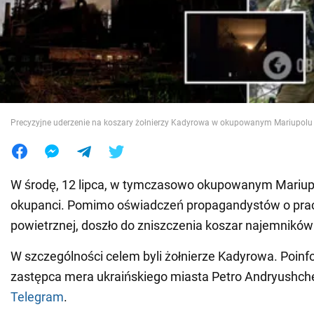
Wojna na Ukrainie
Świat
Jedzenie
Precyzyjne uderzenie na koszary żołnierzy Kadyrowa w okupowanym Mariupolu
W środę, 12 lipca, w tymczasowo okupowanym Mariupolu
okupanci. Pomimo oświadczeń propagandystów o pra
powietrznej, doszło do zniszczenia koszar najemników a
W szczególności celem byli żołnierze Kadyrowa. Poin
zastępca mera ukraińskiego miasta Petro Andryushc
Telegram
.