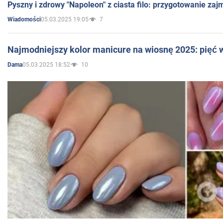
Pyszny i zdrowy "Napoleon" z ciasta filo: przygotowanie zaj
05.03.2025 19:05
7
Wiadomości
Najmodniejszy kolor manicure na wiosnę 2025: pięć
05.03.2025 18:52
10
Dama