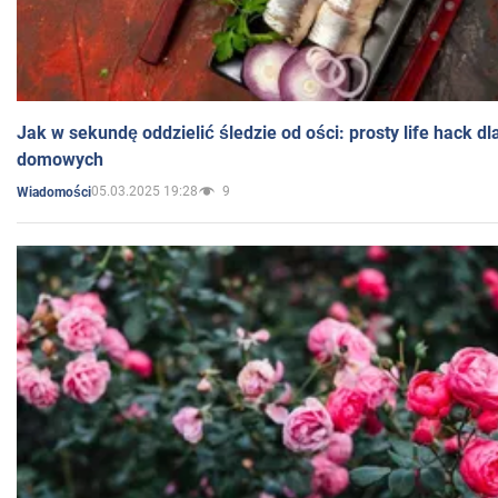
Jak w sekundę oddzielić śledzie od ości: prosty life hack d
domowych
05.03.2025 19:28
9
Wiadomości