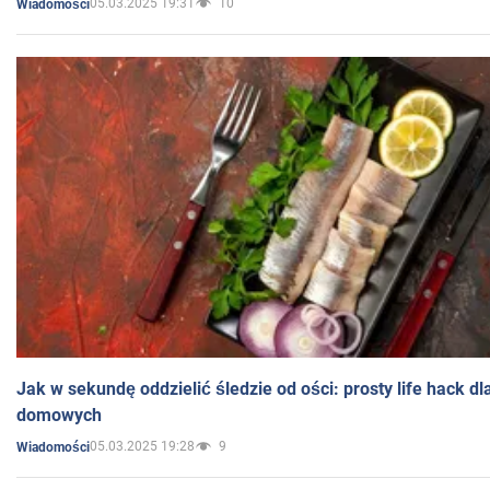
05.03.2025 19:31
10
Wiadomości
Jak w sekundę oddzielić śledzie od ości: prosty life hack d
domowych
05.03.2025 19:28
9
Wiadomości