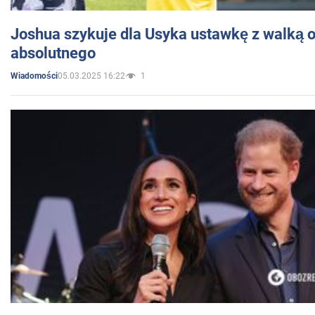
Joshua szykuje dla Usyka ustawkę z walką o 
absolutnego
05.03.2025 16:22
1
Wiadomości