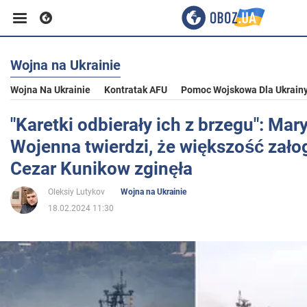
Wojna na Ukrainie
Biznes
Wojna Na Ukrainie
Kontratak AFU
Pomoc Wojskowa Dla Ukrain
Sport
"Karetki odbierały ich z brzegu": Mar
Wojenna twierdzi, że większość załog
Rozrywka
Cezar Kunikow zginęła
Oleksiy Lutykov
Wojna na Ukrainie
Życie
18.02.2024 11:30
Polityka
Społeczeństwo