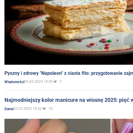
Pyszny i zdrowy "Napoleon" z ciasta filo: przygotowanie zaj
05.03.2025 19:05
7
Wiadomości
Najmodniejszy kolor manicure na wiosnę 2025: pięć
05.03.2025 18:52
10
Dama