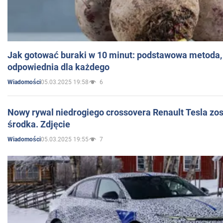
Jak gotować buraki w 10 minut: podstawowa metoda, 
odpowiednia dla każdego
05.03.2025 19:58
6
Wiadomości
Nowy rywal niedrogiego crossovera Renault Tesla zo
środka. Zdjęcie
05.03.2025 19:55
7
Wiadomości