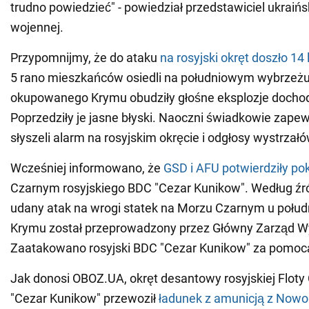
trudno powiedzieć" - powiedział przedstawiciel ukraińs
wojennej.
Przypomnijmy, że do ataku
na rosyjski okręt doszło 14
5 rano mieszkańców osiedli na południowym wybrze
okupowanego Krymu obudziły głośne eksplozje docho
Poprzedziły je jasne błyski. Naoczni świadkowie zapewn
słyszeli alarm na rosyjskim okręcie i odgłosy wystrzałó
Wcześniej informowano, że
GSD i AFU potwierdziły po
Czarnym rosyjskiego BDC "Cezar Kunikow". Według źr
udany atak na wrogi statek na Morzu Czarnym u połu
Krymu został przeprowadzony przez Główny Zarząd W
Zaatakowano rosyjski BDC "Cezar Kunikow" za pomoc
Jak donosi OBOZ.UA, okręt desantowy rosyjskiej Floty
"Cezar Kunikow" przewoził
ładunek z amunicją z Nowo