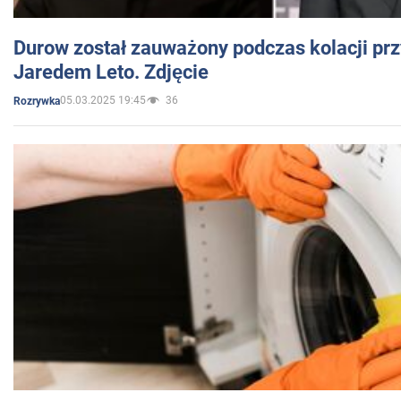
Durow został zauważony podczas kolacji prz
Jaredem Leto. Zdjęcie
05.03.2025 19:45
36
Rozrywka