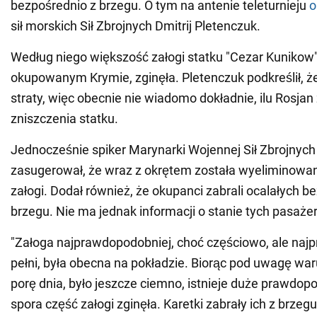
bezpośrednio z brzegu. O tym na antenie teleturnieju
o
sił morskich Sił Zbrojnych Dmitrij Pletenczuk.
Według niego większość załogi statku "Cezar Kunikow
okupowanym Krymie, zginęła. Pletenczuk podkreślił, 
straty, więc obecnie nie wiadomo dokładnie, ilu Rosjan
zniszczenia statku.
Jednocześnie spiker Marynarki Wojennej Sił Zbrojnych
zasugerował, że wraz z okrętem została wyeliminowa
załogi. Dodał również, że okupanci zabrali ocalałych b
brzegu. Nie ma jednak informacji o stanie tych pasaże
"Załoga najprawdopodobniej, choć częściowo, ale naj
pełni, była obecna na pokładzie. Biorąc pod uwagę wa
porę dnia, było jeszcze ciemno, istnieje duże prawdop
spora część załogi zginęła. Karetki zabrały ich z brzegu