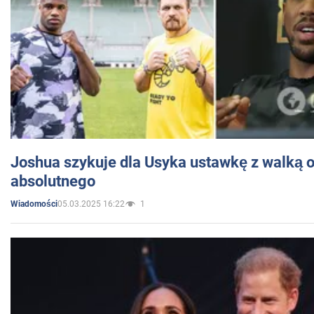
Joshua szykuje dla Usyka ustawkę z walką o 
absolutnego
05.03.2025 16:22
1
Wiadomości