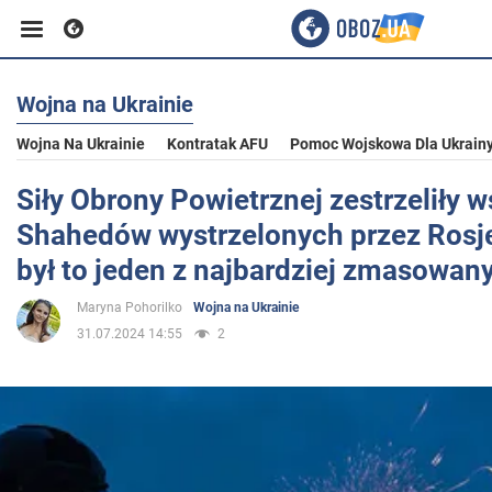
Wojna na Ukrainie
Biznes
Wojna Na Ukrainie
Kontratak AFU
Pomoc Wojskowa Dla Ukrain
Sport
Siły Obrony Powietrznej zestrzeliły w
Shahedów wystrzelonych przez Rosję
Rozrywka
był to jeden z najbardziej zmasowan
Maryna Pohorilko
Wojna na Ukrainie
Życie
31.07.2024 14:55
2
Polityka
Społeczeństwo