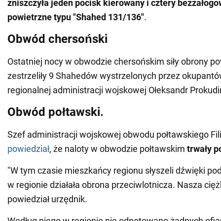
zniszczyła jeden pocisk kierowany i cztery bezzałogo
powietrzne typu "Shahed 131/136"
.
Obwód chersoński
Ostatniej nocy w obwodzie chersońskim siły obrony po
zestrzeliły 9 Shahedów wystrzelonych przez okupantów
regionalnej administracji wojskowej Ołeksandr Prokudi
Obwód połtawski.
Szef administracji wojskowej obwodu połtawskiego Fil
powiedział
, że naloty w obwodzie połtawskim
trwały p
"W tym czasie mieszkańcy regionu słyszeli dźwięki pod
w regionie działała obrona przeciwlotnicza. Nasza cięż
powiedział urzędnik.
Według niego w regionie nie odnotowano żadnych ofiar 