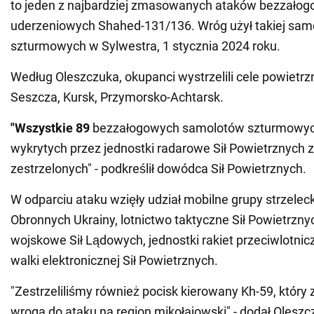
to jeden z najbardziej zmasowanych ataków bezzało
uderzeniowych Shahed-131/136. Wróg użył takiej same
szturmowych w Sylwestra, 1 stycznia 2024 roku.
Według Oleszczuka, okupanci wystrzelili cele powietrz
Seszcza, Kursk, Przymorsko-Achtarsk.
"Wszystkie
89
bezzałogowych samolotów szturmowy
wykrytych przez jednostki radarowe Sił Powietrznych z
zestrzelonych" - podkreślił dowódca Sił Powietrznych.
W odparciu ataku wzięły udział mobilne grupy strzeleck
Obronnych Ukrainy, lotnictwo taktyczne Sił Powietrznyc
wojskowe Sił Lądowych, jednostki rakiet przeciwlotnicz
walki elektronicznej Sił Powietrznych.
"Zestrzeliliśmy również pocisk kierowany Kh-59, który 
wroga do ataku na region mikołajowski" - dodał Oleszc