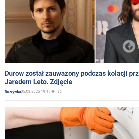
Durow został zauważony podczas kolacji prz
Jaredem Leto. Zdjęcie
05.03.2025 19:45
36
Rozrywka