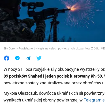
Wojna na Ukrainie
Świat
Jedzenie
Siły Obrony Powietrznej ćwiczyły na celach powietrznych okupantów. Źródło: M
W nocy 31 lipca rosyjskie siły okupacyjne wystrzeliły p
89 pocisków Shahed i jeden pocisk kierowany Kh-59
.
powietrzne zostały zneutralizowane przez obrońców u
Mykoła Oleszczuk, dowódca ukraińskich sił powietrzny
wynikach ukraińskiej obrony powietrznej w
Telegramie