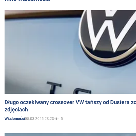
Długo oczekiwany crossover VW tańszy od Dustera zo
zdjęciach
05.03.2025 23:23
5
Wiadomości