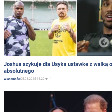
Joshua szykuje dla Usyka ustawkę z walką o 
absolutnego
05.03.2025 16:22
1
Wiadomości