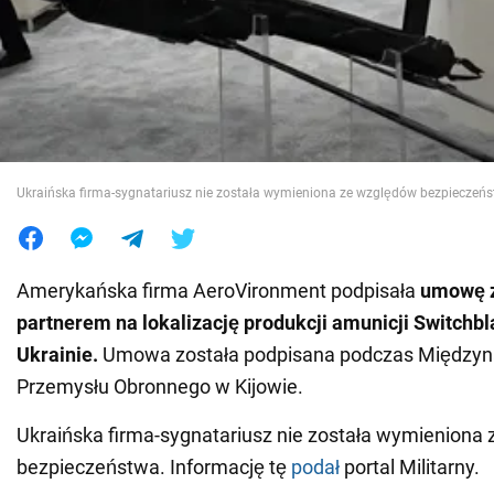
Wojna na Ukrainie
Świat
Jedzenie
Ukraińska firma-sygnatariusz nie została wymieniona ze względów bezpieczeńst
Amerykańska firma AeroVironment podpisała
umowę z
partnerem na lokalizację produkcji amunicji Switchb
Ukrainie.
Umowa została podpisana podczas Między
Przemysłu Obronnego w Kijowie.
Ukraińska firma-sygnatariusz nie została wymieniona
bezpieczeństwa. Informację tę
podał
portal Militarny.