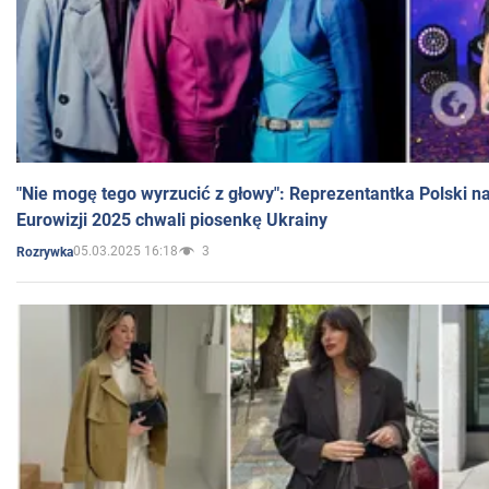
"Nie mogę tego wyrzucić z głowy": Reprezentantka Polski n
Eurowizji 2025 chwali piosenkę Ukrainy
05.03.2025 16:18
3
Rozrywka