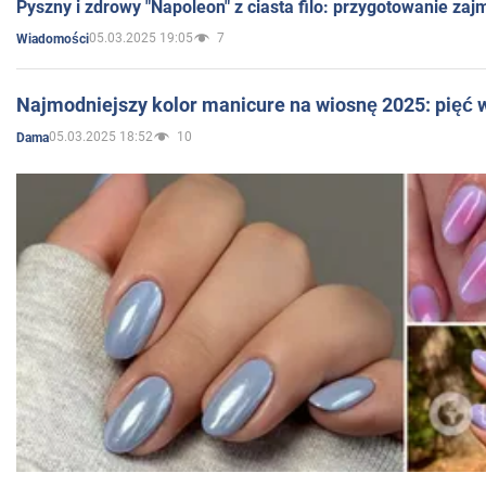
Pyszny i zdrowy "Napoleon" z ciasta filo: przygotowanie zaj
05.03.2025 19:05
7
Wiadomości
Najmodniejszy kolor manicure na wiosnę 2025: pięć
05.03.2025 18:52
10
Dama