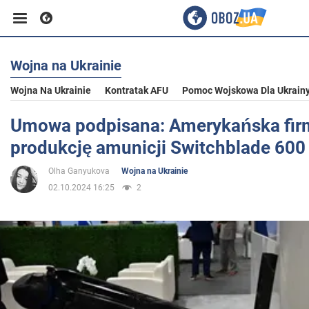
Wojna na Ukrainie
Biznes
Wojna Na Ukrainie
Kontratak AFU
Pomoc Wojskowa Dla Ukrain
Sport
Umowa podpisana: Amerykańska fir
produkcję amunicji Switchblade 600 
Rozrywka
Olha Ganyukova
Wojna na Ukrainie
02.10.2024 16:25
2
Życie
Polityka
Społeczeństwo