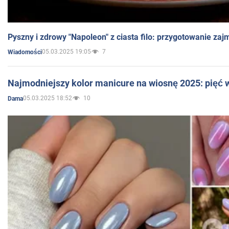
Pyszny i zdrowy "Napoleon" z ciasta filo: przygotowanie zaj
05.03.2025 19:05
7
Wiadomości
Najmodniejszy kolor manicure na wiosnę 2025: pięć
05.03.2025 18:52
10
Dama