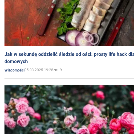
Jak w sekundę oddzielić śledzie od ości: prosty life hack d
domowych
05.03.2025 19:28
9
Wiadomości