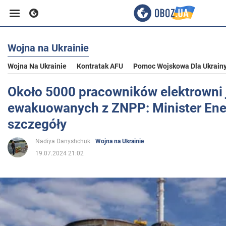
Wojna na Ukrainie
Biznes
Wojna Na Ukrainie
Kontratak AFU
Pomoc Wojskowa Dla Ukrain
Sport
Około 5000 pracowników elektrowni 
ewakuowanych z ZNPP: Minister Ener
Rozrywka
szczegóły
Nadiya Danyshchuk
Wojna na Ukrainie
Życie
19.07.2024 21:02
Polityka
Społeczeństwo