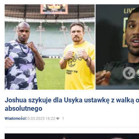
Joshua szykuje dla Usyka ustawkę z walką o 
absolutnego
05.03.2025 16:22
1
Wiadomości