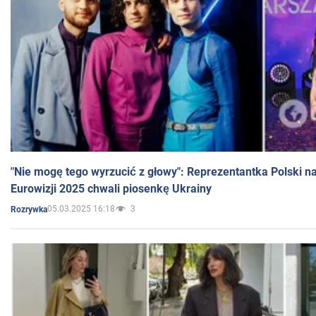
"Nie mogę tego wyrzucić z głowy": Reprezentantka Polski n
Eurowizji 2025 chwali piosenkę Ukrainy
05.03.2025 16:18
3
Rozrywka