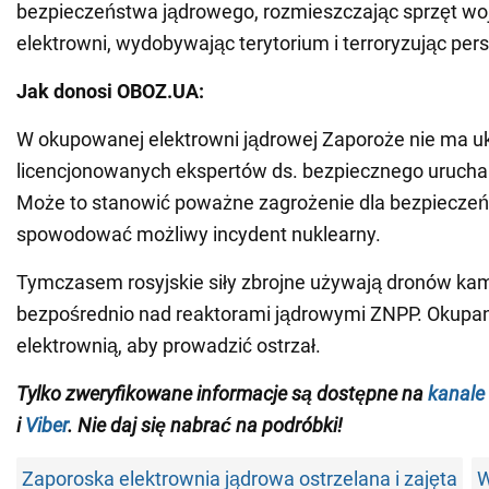
bezpieczeństwa jądrowego, rozmieszczając sprzęt wo
elektrowni, wydobywając terytorium i terroryzując pers
Jak donosi OBOZ.UA:
W okupowanej elektrowni jądrowej Zaporoże nie ma uk
licencjonowanych ekspertów ds. bezpiecznego urucha
Może to stanowić poważne zagrożenie dla bezpieczeń
spowodować możliwy incydent nuklearny.
Tymczasem rosyjskie siły zbrojne używają dronów ka
bezpośrednio nad reaktorami jądrowymi ZNPP. Okupanc
elektrownią, aby prowadzić ostrzał.
Tylko zweryfikowane informacje są dostępne na
kanale
i
Viber
. Nie daj się nabrać na podróbki!
Zaporoska elektrownia jądrowa ostrzelana i zajęta
W