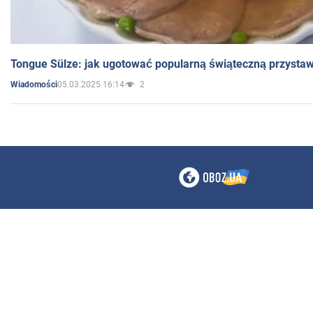
Tongue Sülze: jak ugotować popularną świąteczną przysta
05.03.2025 16:14
2
Wiadomości