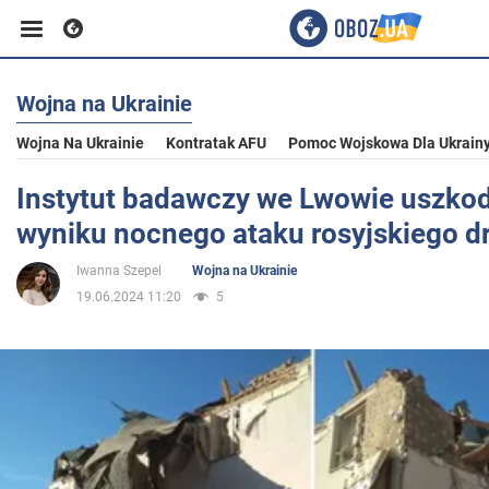
Wojna na Ukrainie
Biznes
Wojna Na Ukrainie
Kontratak AFU
Pomoc Wojskowa Dla Ukrain
Sport
Instytut badawczy we Lwowie uszko
wyniku nocnego ataku rosyjskiego dr
Rozrywka
Iwanna Szepel
Wojna na Ukrainie
19.06.2024 11:20
5
Życie
Polityka
Społeczeństwo