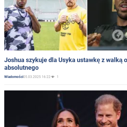
Joshua szykuje dla Usyka ustawkę z walką o 
absolutnego
05.03.2025 16:22
1
Wiadomości