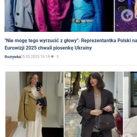
"Nie mogę tego wyrzucić z głowy": Reprezentantka Polski n
Eurowizji 2025 chwali piosenkę Ukrainy
05.03.2025 16:18
3
Rozrywka