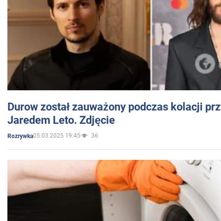
Durow został zauważony podczas kolacji prz
Jaredem Leto. Zdjęcie
05.03.2025 19:45
36
Rozrywka