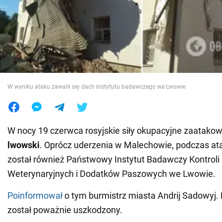
Wojna na Ukrainie
Świat
Jedzenie
W wyniku ataku zawalił się dach instytutu badawczego we Lwowie
W nocy 19 czerwca rosyjskie siły okupacyjne zaatako
lwowski
. Oprócz uderzenia w Malechowie, podczas a
został również Państwowy Instytut Badawczy Kontrol
Weterynaryjnych i Dodatków Paszowych we Lwowie.
Poinformował
o tym burmistrz miasta Andrij Sadowyj. 
został poważnie uszkodzony.