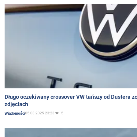
Długo oczekiwany crossover VW tańszy od Dustera zo
zdjęciach
05.03.2025 23:23
5
Wiadomości