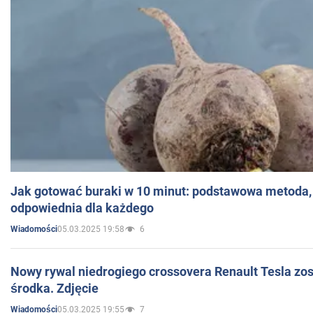
Jak gotować buraki w 10 minut: podstawowa metoda, 
odpowiednia dla każdego
05.03.2025 19:58
6
Wiadomości
Nowy rywal niedrogiego crossovera Renault Tesla zo
środka. Zdjęcie
05.03.2025 19:55
7
Wiadomości