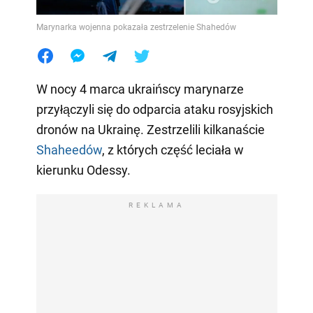
Marynarka wojenna pokazała zestrzelenie Shahedów
W nocy 4 marca ukraińscy marynarze
przyłączyli się do odparcia ataku rosyjskich
dronów na Ukrainę. Zestrzelili kilkanaście
Shaheedów
, z których część leciała w
kierunku Odessy.
REKLAMA