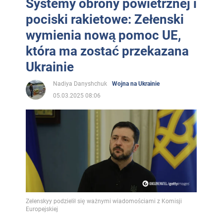
Systemy obrony powietrznej i
pociski rakietowe: Zełenski
wymienia nową pomoc UE,
która ma zostać przekazana
Ukrainie
Nadiya Danyshchuk
Wojna na Ukrainie
05.03.2025 08:06
Zelenskyy podzielił się ważnymi wiadomościami z Komisji
Europejskiej