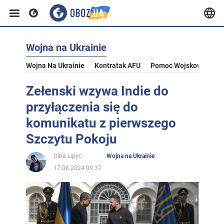
Wojna na Ukrainie
Wojna Na Ukrainie
Kontratak AFU
Pomoc Wojskowa Dla U
Zełenski wzywa Indie do
przyłączenia się do
komunikatu z pierwszego
Szczytu Pokoju
Olha Lipyc
Wojna na Ukrainie
17.08.2024 09:37