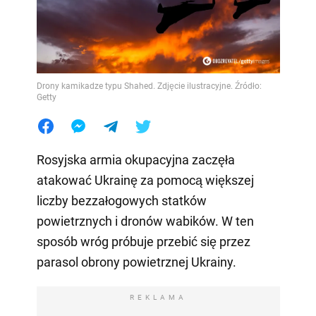
Drony kamikadze typu Shahed. Zdjęcie ilustracyjne. Źródło:
Getty
Rosyjska armia okupacyjna zaczęła
atakować Ukrainę za pomocą większej
liczby bezzałogowych statków
powietrznych i dronów wabików. W ten
sposób wróg próbuje przebić się przez
parasol obrony powietrznej Ukrainy.
REKLAMA