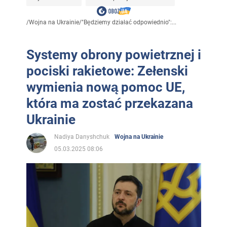
/
Wojna na Ukrainie
/
"Będziemy działać odpowiednio":...
Systemy obrony powietrznej i
pociski rakietowe: Zełenski
wymienia nową pomoc UE,
która ma zostać przekazana
Ukrainie
Nadiya Danyshchuk
Wojna na Ukrainie
05.03.2025 08:06