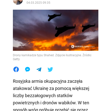
04.03.2025 09:35
Drony kamikadze typu Shahed. Zdjęcie ilustracyjne. Źródło:
Getty
Rosyjska armia okupacyjna zaczęła
atakować Ukrainę za pomocą większej
liczby bezzałogowych statków
powietrznych i dronów wabików. W ten
sposób wróg próbuje przebić się przez