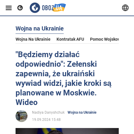
Wojna na Ukrainie
Wojna Na Ukrainie
Kontratak AFU
Pomoc Wojskowa Dla U
"Będziemy działać
odpowiednio": Zełenski
zapewnia, że ukraiński
wywiad widzi, jakie kroki są
planowane w Moskwie.
Wideo
Nadiya Danyshchuk
Wojna na Ukrainie
19.09.2024 15:48