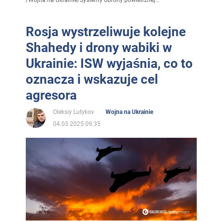
/
Wojna na Ukrainie
/
Systemy obrony powietrznej...
Rosja wystrzeliwuje kolejne
Shahedy i drony wabiki w
Ukrainie: ISW wyjaśnia, co to
oznacza i wskazuje cel
agresora
Oleksiy Lutykov
Wojna na Ukrainie
04.03.2025 09:35