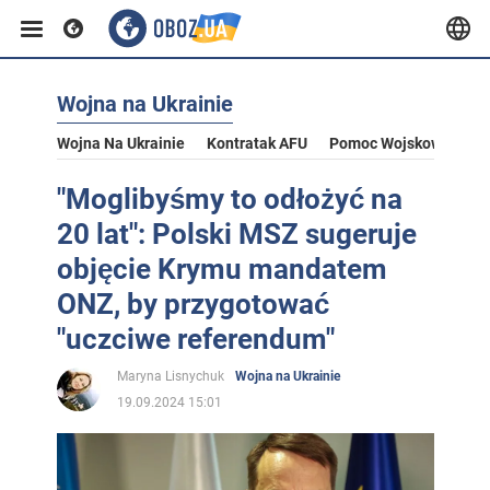
Wojna na Ukrainie
Wojna Na Ukrainie
Kontratak AFU
Pomoc Wojskowa Dla U
"Moglibyśmy to odłożyć na
20 lat": Polski MSZ sugeruje
objęcie Krymu mandatem
ONZ, by przygotować
"uczciwe referendum"
Maryna Lisnychuk
Wojna na Ukrainie
19.09.2024 15:01