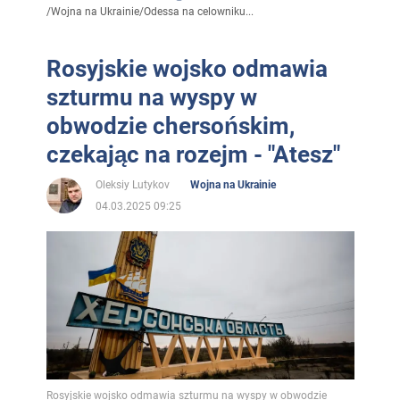
/
Wojna na Ukrainie
/
Odessa na celowniku...
Rosyjskie wojsko odmawia
szturmu na wyspy w
obwodzie chersońskim,
czekając na rozejm - "Atesz"
Oleksiy Lutykov
Wojna na Ukrainie
04.03.2025 09:25
Rosyjskie wojsko odmawia szturmu na wyspy w obwodzie