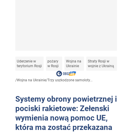
Uderzenie w
pożary
Wojna na
Straty Rosji w
terytorium Rosji
w Rosji
Ukrainie
wojnie z Ukrainą
/
Wojna na Ukrainie
/
Trzy uszkodzone samoloty...
Systemy obrony powietrznej i
pociski rakietowe: Zełenski
wymienia nową pomoc UE,
która ma zostać przekazana