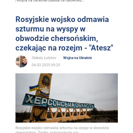
/
Wojna na Ukrainie
/
Odessa na celowniku...
Rosyjskie wojsko odmawia
szturmu na wyspy w
obwodzie chersońskim,
czekając na rozejm - "Atesz"
Oleksiy Lutykov
Wojna na Ukrainie
04.03.2025 09:25
Rosyjskie wojsko odmawia szturmu na wyspy w obwodzie
chersońskim. Źródło: radiosvoboda.org