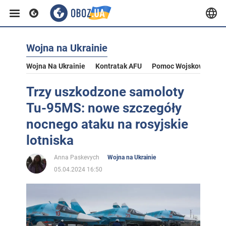
Wojna na Ukrainie
Wojna Na Ukrainie
Kontratak AFU
Pomoc Wojskowa Dla U
Trzy uszkodzone samoloty
Tu-95MS: nowe szczegóły
nocnego ataku na rosyjskie
lotniska
Anna Paskevych
Wojna na Ukrainie
05.04.2024 16:50