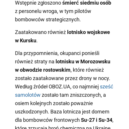
Wstępnie zgłoszono
śmierć siedmiu
osób
z personelu wroga, w tym pilotów
bombowców strategicznych.
Zaatakowano również
lotnisko wojskowe
w Kursku
.
Dla przypomnienia, okupanci ponieśli
również straty na
lotnisku w Morozowsku
w obwodzie rostowskim
, które również
zostało zaatakowane przez drony w nocy.
Według źródeł OBOZ.UA, co najmniej
sześć
samolotów
zostało tam zniszczonych, a
osiem kolejnych zostało poważnie
uszkodzonych. Baza lotnicza jest domem
dla bombowców frontowych
Su-27 i Su-34
,
które zrzucają broń chemiczną na Ukrainę.