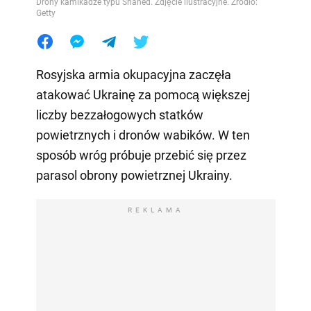
Drony kamikadze typu Shahed. Zdjęcie ilustracyjne. Źródło:
Getty
Rosyjska armia okupacyjna zaczęła
atakować Ukrainę za pomocą większej
liczby bezzałogowych statków
powietrznych i dronów wabików. W ten
sposób wróg próbuje przebić się przez
parasol obrony powietrznej Ukrainy.
REKLAMA