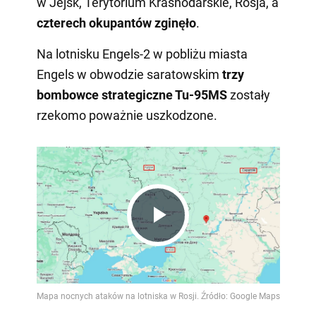
w Jejsk, Terytorium Krasnodarskie, Rosja, a
czterech okupantów
zginęło
.
Na lotnisku Engels-2 w pobliżu miasta
Engels w obwodzie saratowskim
trzy
bombowce strategiczne Tu-95MS
zostały
rzekomo poważnie uszkodzone.
Play
Video