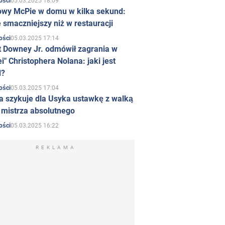
05.03.2025 18:09
ości
owy McPie w domu w kilka sekund:
 smaczniejszy niż w restauracji
05.03.2025 17:14
ości
t Downey Jr. odmówił zagrania w
i" Christophera Nolana: jaki jest
d?
05.03.2025 17:04
ości
a szykuje dla Usyka ustawkę z walką
ł mistrza absolutnego
05.03.2025 16:22
ości
REKLAMA