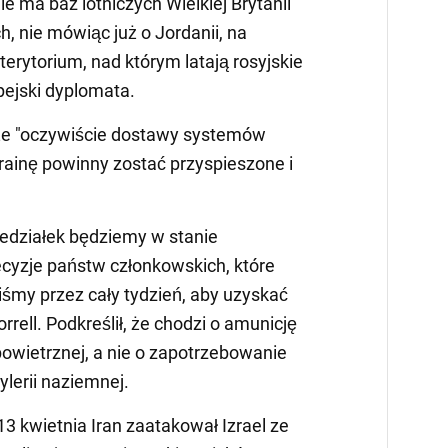
ie ma baz lotniczych Wielkiej Brytanii
, nie mówiąc już o Jordanii, na
terytorium, nad którym latają rosyjskie
opejski dyplomata.
 że "oczywiście dostawy systemów
rainę powinny zostać przyspieszone i
edziałek będziemy w stanie
cyzje państw członkowskich, które
iśmy przez cały tydzień, aby uzyskać
orrell. Podkreślił, że chodzi o amunicję
powietrznej, a nie o zapotrzebowanie
ylerii naziemnej.
3 kwietnia Iran zaatakował Izrael ze