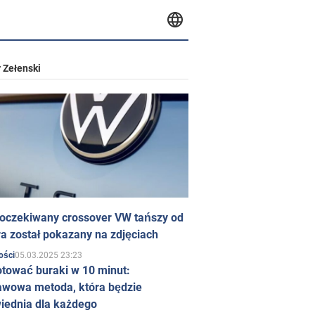
 Zełenski
 oczekiwany crossover VW tańszy od
a został pokazany na zdjęciach
05.03.2025 23:23
ości
otować buraki w 10 minut:
awowa metoda, która będzie
iednia dla każdego