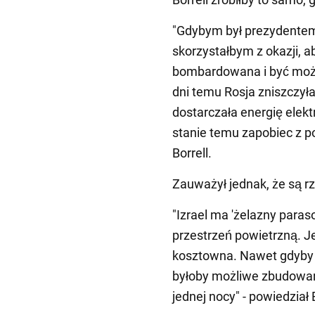
"Gdybym był prezydentem
skorzystałbym z okazji, 
bombardowana i być może
dni temu Rosja zniszczyła
dostarczała energię elekt
stanie temu zapobiec z p
Borrell.
Zauważył jednak, że są r
"Izrael ma 'żelazny paraso
przestrzeń powietrzną. Je
kosztowna. Nawet gdyby U
byłoby możliwe zbudowani
jednej nocy" - powiedział B