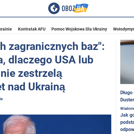
rainie
Kontratak AFU
Pomoc Wojskowa Dla Ukrainy
Wołodymyr
h zagranicznych baz":
a, dlaczego USA lub
 nie zestrzelą
et nad Ukrainą
Długo
ie
Duster
Wiadom
Jak g
podst
odpow