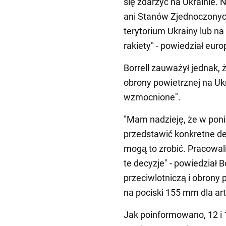
się zdarzyć na Ukrainie. N
ani Stanów Zjednoczonych
terytorium Ukrainy lub na 
rakiety" - powiedział eur
Borrell zauważył jednak,
obrony powietrznej na Uk
wzmocnione".
"Mam nadzieję, że w poni
przedstawić konkretne de
mogą to zrobić. Pracowal
te decyzje" - powiedział B
przeciwlotniczą i obrony 
na pociski 155 mm dla art
Jak poinformowano, 12 i 1