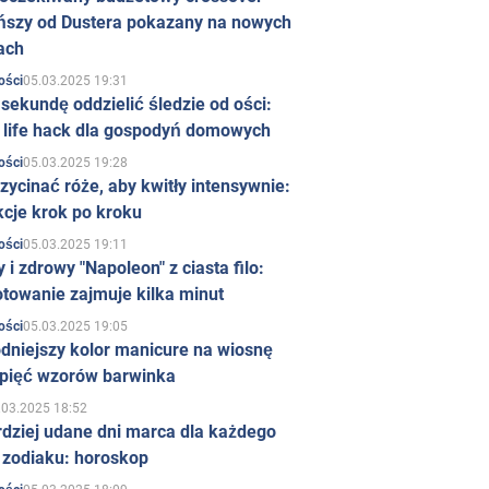
ńszy od Dustera pokazany na nowych
ach
05.03.2025 19:31
ości
sekundę oddzielić śledzie od ości:
y life hack dla gospodyń domowych
05.03.2025 19:28
ości
zycinać róże, aby kwitły intensywnie:
kcje krok po kroku
05.03.2025 19:11
ości
 i zdrowy "Napoleon" z ciasta filo:
towanie zajmuje kilka minut
05.03.2025 19:05
ości
dniejszy kolor manicure na wiosnę
 pięć wzorów barwinka
.03.2025 18:52
rdziej udane dni marca dla każdego
 zodiaku: horoskop