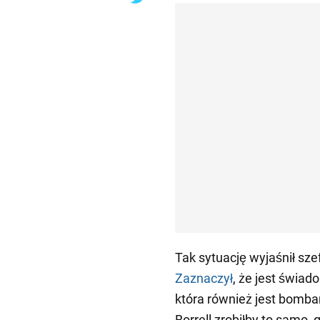
Tak sytuację wyjaśnił sze
Zaznaczył
, że jest świa
która również jest bomba
Borrell zrobiłby to samo,