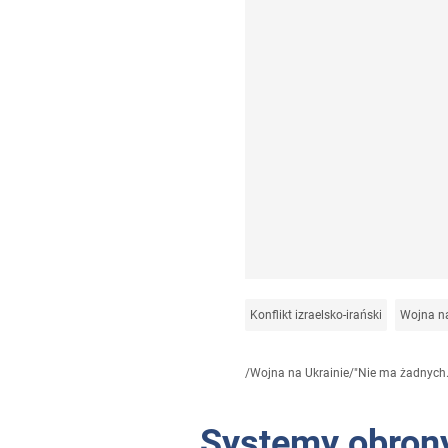
Konflikt izraelsko-irański
Wojna na
/
Wojna na Ukrainie
/
"Nie ma żadnych.
Systemy obrony