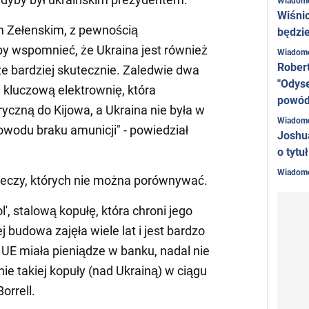
Wiadom
Wiśni
 Zełenskim, z pewnością
będzie
aby wspomnieć, że Ukraina jest również
Wiadom
Rober
 bardziej skutecznie. Zaledwie dwa
"Odyse
 kluczową elektrownię, która
powó
ryczną do Kijowa, a Ukraina nie była w
Wiadom
owodu braku amunicji" - powiedział
Joshu
o tytu
Wiadom
zeczy, których nie można porównywać.
l', stalową kopułę, która chroni jego
j budowa zajęła wiele lat i jest bardzo
E miała pieniądze w banku, nadal nie
e takiej kopuły (nad Ukrainą) w ciągu
orrell.