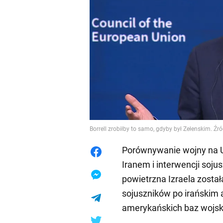
Borrell zrobiłby to samo, gdyby był Zełenskim. Źró
Porównywanie wojny na Uk
Iranem i interwencji soju
powietrzna Izraela zosta
sojuszników po irańskim 
amerykańskich baz wojsk