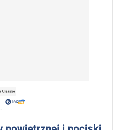
 Ukrainie
..
 powietrznej i pociski