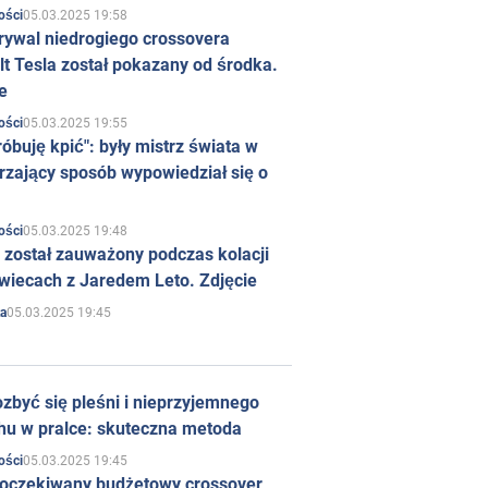
05.03.2025 19:58
ości
rywal niedrogiego crossovera
t Tesla został pokazany od środka.
e
05.03.2025 19:55
ości
róbuję kpić": były mistrz świata w
rzający sposób wypowiedział się o
05.03.2025 19:48
ości
 został zauważony podczas kolacji
wiecach z Jaredem Leto. Zdjęcie
05.03.2025 19:45
a
zbyć się pleśni i nieprzyjemnego
hu w pralce: skuteczna metoda
05.03.2025 19:45
ości
 oczekiwany budżetowy crossover