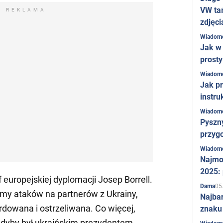
VW ta
REKLAMA
zdjęci
Wiadom
Jak w 
prost
Wiadom
Jak pr
instru
Wiadom
Pyszny
przygo
Wiadom
Najmo
2025:
f europejskiej dyplomacji Josep Borrell.
05
Dama
domy ataków na partnerów z Ukrainy,
Najba
rdowana i ostrzeliwana. Co więcej,
znaku
 gdyby był ukraińskim prezydentem.