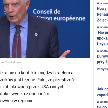
Wiadom
Nowy 
Renaul
Zdjęci
Wiadom
"Nie p
upoka
Usyku
Wiadom
Durow
przy ś
dło: Zrzut ekranu
Rozrywk
rainie do konfliktu między Izraelem a
szników jest błędne. Fakt, że przestrzeń
ła zablokowana przez USA i innych
Jak po
ataku, wynika z obecności
zapac
owych w regionie.
Wiadom
Długo