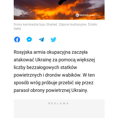
Drony kamikadze typu Shahed. Zdjęcie ilustracyjne. Źródło:
Getty
Rosyjska armia okupacyjna zaczęła
atakować Ukrainę za pomocą większej
liczby bezzałogowych statków
powietrznych i dronów wabików. W ten
sposób wróg próbuje przebić się przez
parasol obrony powietrznej Ukrainy.
REKLAMA