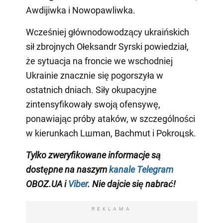
Awdijiwka i Nowopawliwka.
Wcześniej głównodowodzący ukraińskich
sił zbrojnych Ołeksandr Syrski powiedział,
że sytuacja na froncie we wschodniej
Ukrainie znacznie się pogorszyła w
ostatnich dniach. Siły okupacyjne
zintensyfikowały swoją ofensywę,
ponawiając próby ataków, w szczególności
w kierunkach Lшman, Baсhmut i Pokroцsk.
Tylko
zweryfikowane informacje są
dostępne na naszym
kanale Telegram
OBOZ.UA i
Viber
. Nie dajcie się nabrać!
REKLAMA