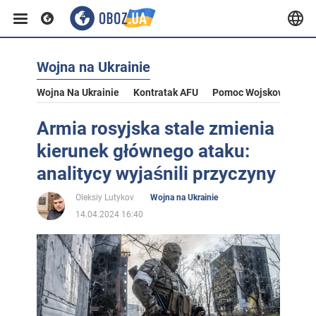
Wojna na Ukrainie
Wojna Na Ukrainie
Kontratak AFU
Pomoc Wojskowa Dla U
Armia rosyjska stale zmienia
kierunek głównego ataku:
analitycy wyjaśnili przyczyny
Oleksiy Lutykov
Wojna na Ukrainie
14.04.2024 16:40