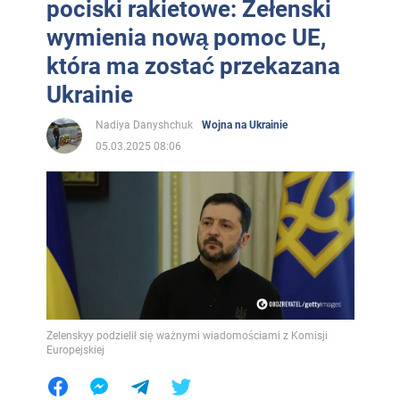
pociski rakietowe: Zełenski
wymienia nową pomoc UE,
która ma zostać przekazana
Ukrainie
Nadiya Danyshchuk
Wojna na Ukrainie
05.03.2025 08:06
Zelenskyy podzielił się ważnymi wiadomościami z Komisji
Europejskiej