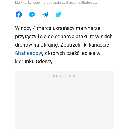
Marynarka wojenna pokazała zestrzelenie Shahedów
W nocy 4 marca ukraińscy marynarze
przyłączyli się do odparcia ataku rosyjskich
dronów na Ukrainę. Zestrzelili kilkanaście
Shaheedów
, z których część leciała w
kierunku Odessy.
REKLAMA