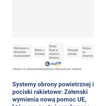
Straty
Ofensywa w
Wojna
Bitwa o
Rosji w
Rosyjski
obwodzie
na
Donbas
wojnie z
ostrzał
charkowskim
Ukrainie
Ukrainą
/
Wojna na Ukrainie
/
Największa intensywność ataków...
Systemy obrony powietrznej i
pociski rakietowe: Zełenski
wymienia nową pomoc UE,