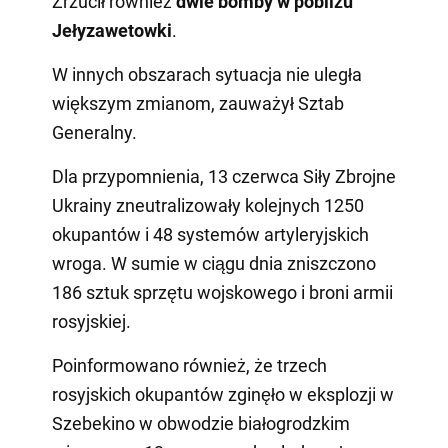
Zrzucił również
dwie bomby w pobliżu
Jełyzawetowki
.
W innych obszarach sytuacja nie uległa
większym zmianom, zauważył Sztab
Generalny.
Dla przypomnienia, 13 czerwca Siły Zbrojne
Ukrainy zneutralizowały kolejnych 1250
okupantów i 48 systemów artyleryjskich
wroga. W sumie w ciągu dnia zniszczono
186 sztuk sprzętu wojskowego i broni armii
rosyjskiej.
Poinformowano również, że trzech
rosyjskich okupantów zginęło w eksplozji w
Szebekino w obwodzie białogrodzkim