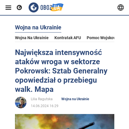
Wojna na Ukrainie
Wojna Na Ukrainie
Kontratak AFU
Pomoc Wojskowa Dla U
Największa intensywność
ataków wroga w sektorze
Pokrowsk: Sztab Generalny
opowiedział o przebiegu
walk. Mapa
Lilia Ragutska
Wojna na Ukrainie
14.06.2024 16:29