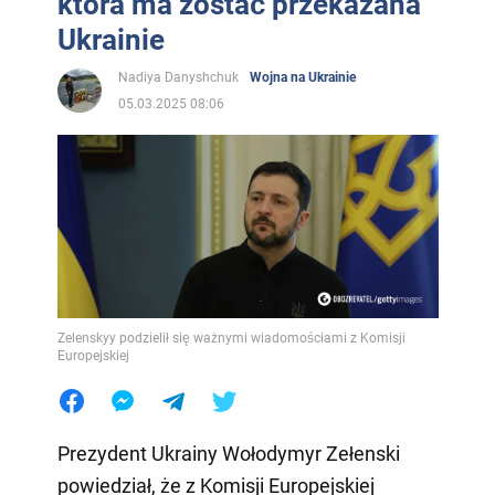
która ma zostać przekazana
Ukrainie
Nadiya Danyshchuk
Wojna na Ukrainie
05.03.2025 08:06
Zelenskyy podzielił się ważnymi wiadomościami z Komisji
Europejskiej
Prezydent Ukrainy Wołodymyr Zełenski
powiedział, że z Komisji Europejskiej