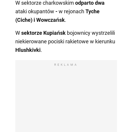
W sektorze charkowskim
odparto
dwa
ataki okupantów
-
w rejonach
Tyche
(Ciche) i Wowczańsk
.
W
sektorze Kupiańsk
bojownicy wystrzelili
niekierowane pociski rakietowe w kierunku
Hlushkivki
.
REKLAMA