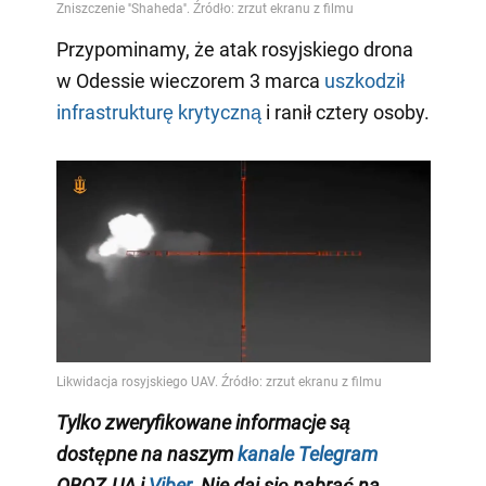
Przypominamy, że atak rosyjskiego drona
w Odessie wieczorem 3 marca
uszkodził
infrastrukturę krytyczną
i ranił cztery osoby.
Tylko zweryfikowane informacje są
dostępne na naszym
kanale Telegram
OBOZ.UA i
Viber
. Nie daj się nabrać na