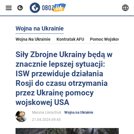
Wojna na Ukrainie
Wojna Na Ukrainie
Kontratak AFU
Pomoc Wojskowa Dla U
Siły Zbrojne Ukrainy będą w
znacznie lepszej sytuacji:
ISW przewiduje działania
Rosji do czasu otrzymania
przez Ukrainę pomocy
wojskowej USA
Maryna Lisnychuk
Wojna na Ukrainie
21.04.2024 09:45