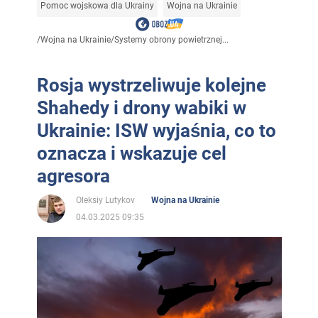
Pomoc wojskowa dla Ukrainy
Wojna na Ukrainie
/
Wojna na Ukrainie
/
Systemy obrony powietrznej...
Rosja wystrzeliwuje kolejne
Shahedy i drony wabiki w
Ukrainie: ISW wyjaśnia, co to
oznacza i wskazuje cel
agresora
Oleksiy Lutykov
Wojna na Ukrainie
04.03.2025 09:35