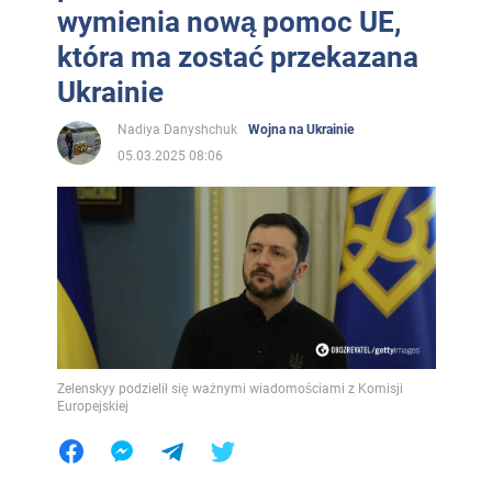
wymienia nową pomoc UE,
która ma zostać przekazana
Ukrainie
Nadiya Danyshchuk
Wojna na Ukrainie
05.03.2025 08:06
Zelenskyy podzielił się ważnymi wiadomościami z Komisji
Europejskiej