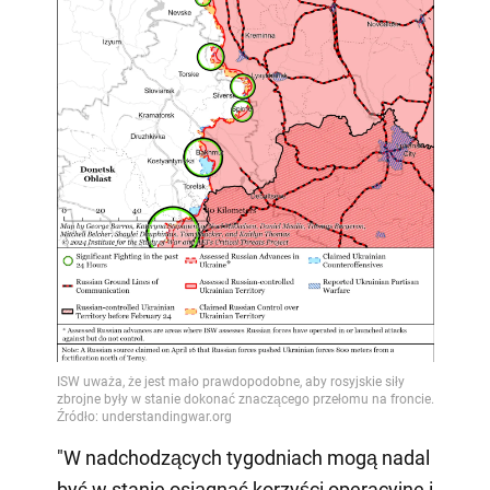
"W nadchodzących tygodniach mogą nadal
być w stanie osiągnąć korzyści operacyjne i