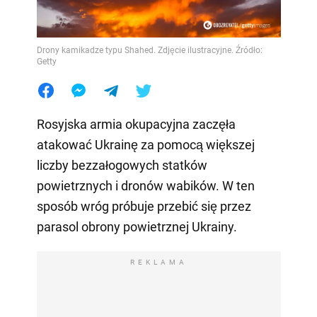
Drony kamikadze typu Shahed. Zdjęcie ilustracyjne. Źródło:
Getty
Rosyjska armia okupacyjna zaczęła
atakować Ukrainę za pomocą większej
liczby bezzałogowych statków
powietrznych i dronów wabików. W ten
sposób wróg próbuje przebić się przez
parasol obrony powietrznej Ukrainy.
REKLAMA