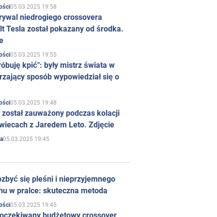
05.03.2025 19:58
ości
rywal niedrogiego crossovera
t Tesla został pokazany od środka.
e
05.03.2025 19:55
ości
róbuję kpić": były mistrz świata w
rzający sposób wypowiedział się o
05.03.2025 19:48
ości
 został zauważony podczas kolacji
wiecach z Jaredem Leto. Zdjęcie
05.03.2025 19:45
a
zbyć się pleśni i nieprzyjemnego
hu w pralce: skuteczna metoda
05.03.2025 19:45
ości
 oczekiwany budżetowy crossover