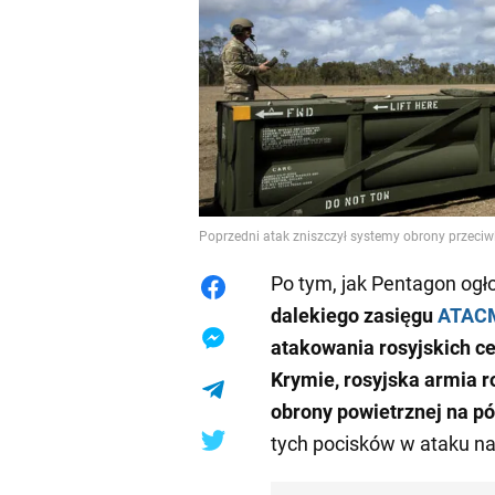
Poprzedni atak zniszczył systemy obrony przeciw
Po tym, jak Pentagon ogło
dalekiego zasięgu
ATAC
atakowania rosyjskich 
Krymie, rosyjska armia
obrony powietrznej na p
tych pocisków w ataku na