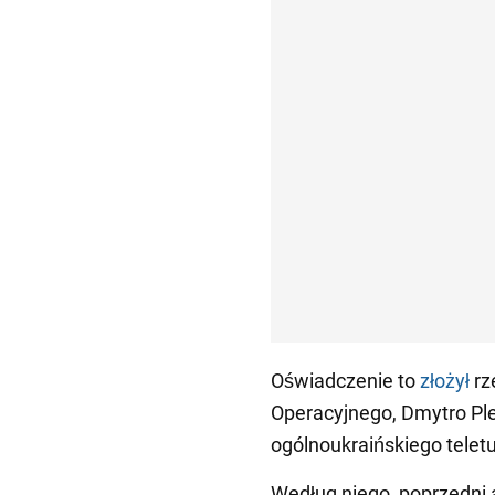
Oświadczenie to
złożył
rz
Operacyjnego, Dmytro Ple
ogólnoukraińskiego teletu
Według niego, poprzedni 