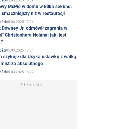
05.03.2025 18:09
ości
owy McPie w domu w kilka sekund:
 smaczniejszy niż w restauracji
05.03.2025 17:14
ości
t Downey Jr. odmówił zagrania w
i" Christophera Nolana: jaki jest
d?
05.03.2025 17:04
ości
a szykuje dla Usyka ustawkę z walką
ł mistrza absolutnego
05.03.2025 16:22
ości
REKLAMA