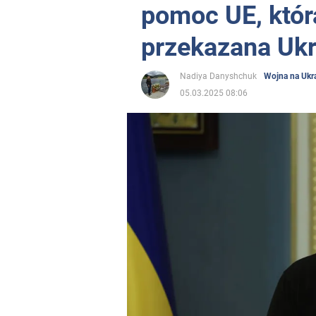
pomoc UE, któr
przekazana Ukr
Nadiya Danyshchuk
Wojna na Ukra
05.03.2025 08:06