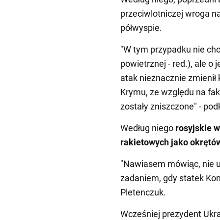
przeciwlotniczej wroga
półwyspie.
"W tym przypadku nie ch
powietrznej - red.), ale 
atak nieznacznie zmienił 
Krymu, ze względu na fak
zostały zniszczone" - podk
Według niego
rosyjskie 
rakietowych jako okrętó
"Nawiasem mówiąc, nie ud
zadaniem, gdy statek Kom
Pletenczuk.
Wcześniej prezydent Ukra