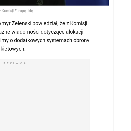
 Komisji Europejskiej
myr Zełenski powiedział, że z Komisji
ażne wiadomości dotyczące alokacji
wimy o dodatkowych systemach obrony
akietowych.
REKLAMA