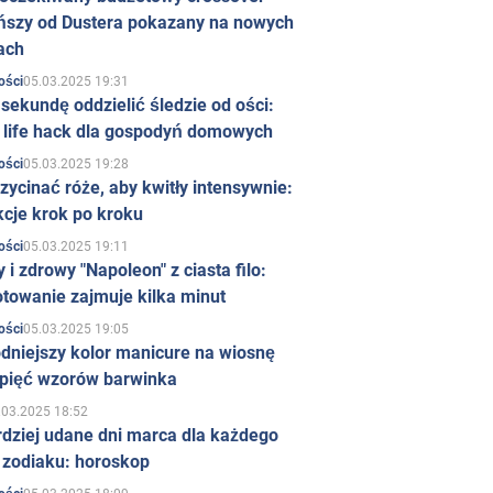
ńszy od Dustera pokazany na nowych
ach
05.03.2025 19:31
ości
sekundę oddzielić śledzie od ości:
y life hack dla gospodyń domowych
05.03.2025 19:28
ości
zycinać róże, aby kwitły intensywnie:
kcje krok po kroku
05.03.2025 19:11
ości
 i zdrowy "Napoleon" z ciasta filo:
towanie zajmuje kilka minut
05.03.2025 19:05
ości
dniejszy kolor manicure na wiosnę
 pięć wzorów barwinka
.03.2025 18:52
rdziej udane dni marca dla każdego
 zodiaku: horoskop