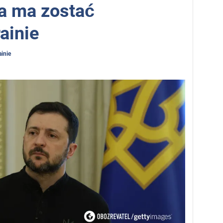
a ma zostać
ainie
inie