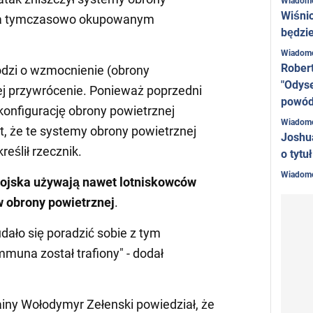
Wiadom
Wiśni
 na tymczasowo okupowanym
będzie
Wiadom
Rober
odzi o wzmocnienie (obrony
"Odyse
o jej przywrócenie. Ponieważ poprzedni
powó
konfigurację obrony powietrznej
Wiadom
t, że te systemy obrony powietrznej
Joshu
reślił rzecznik.
o tytu
Wiadom
wojska używają nawet lotniskowców
w obrony
powietrznej
.
ało się poradzić sobie z tym
muna został trafiony" - dodał
iny Wołodymyr Zełenski powiedział, że