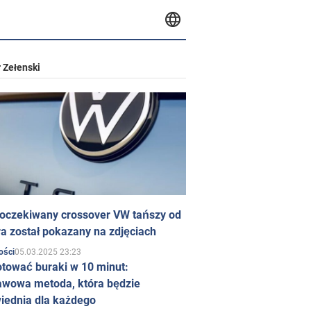
 Zełenski
 oczekiwany crossover VW tańszy od
a został pokazany na zdjęciach
05.03.2025 23:23
ości
otować buraki w 10 minut:
awowa metoda, która będzie
iednia dla każdego