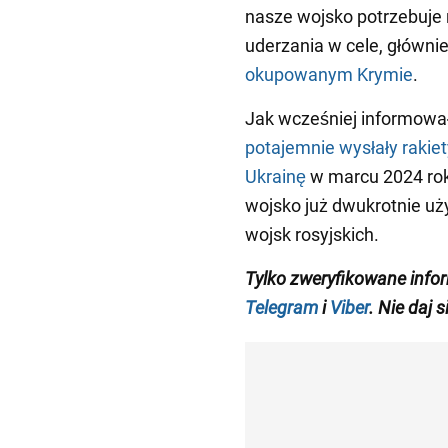
nasze wojsko potrzebuje
uderzania w cele, główni
okupowanym Krymie
.
Jak wcześniej informowa
potajemnie wysłały raki
Ukrainę
w marcu 2024 rok
wojsko już dwukrotnie uży
wojsk rosyjskich.
Tylko zweryfikowane info
Telegram
i
Viber
. Nie daj 