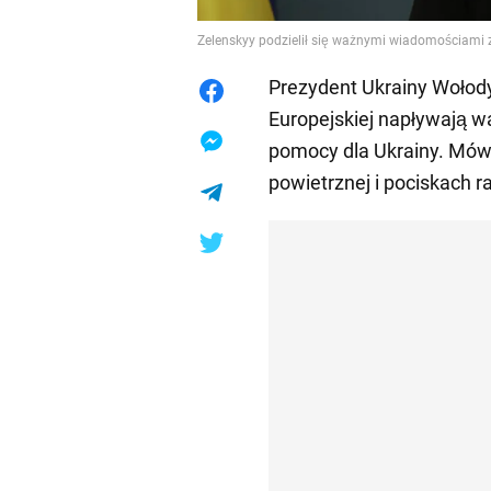
Zelenskyy podzielił się ważnymi wiadomościami z
Prezydent Ukrainy Wołody
Europejskiej napływają w
pomocy dla Ukrainy. Mó
powietrznej i pociskach r