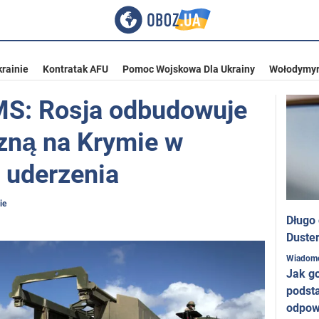
rainie
Kontratak AFU
Pomoc Wojskowa Dla Ukrainy
Wołodymyr
MS: Rosja odbudowuje
zną na Krymie w
 uderzenia
ie
Długo
Duster
Wiadom
Jak g
podst
odpow