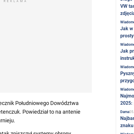
REKLAMA
VW ta
zdjęci
Wiadom
Jak w 
prost
Wiadom
Jak pr
instru
Wiadom
Pyszny
przygo
Wiadom
Najmo
ecznik Południowego Dowództwa
2025:
tenczuk. Powiedział to na antenie
05
Dama
Najba
rnieju.
znaku
atak zniszczył systemy obrony