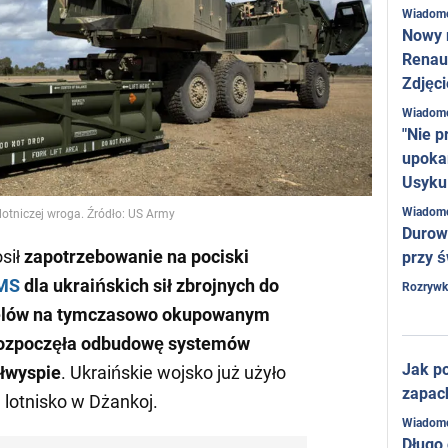
Wiadom
Nowy 
Renaul
Zdjęci
Wiadom
"Nie p
upoka
Usyku
Wiadom
lotniczej wroga. Źródło: US Army
Durow
sił
zapotrzebowanie na pociski
przy ś
MS
dla ukraińskich sił zbrojnych do
Rozrywk
celów na tymczasowo okupowanym
 rozpoczęła odbudowę systemów
Jak po
ółwyspie
. Ukraińskie wojsko już użyło
zapac
 lotnisko w Dżankoj.
Wiadom
Długo