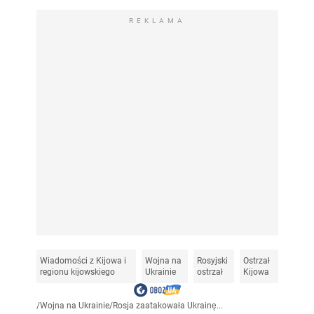
REKLAMA
Wiadomości z Kijowa i
Wojna na
Rosyjski
Ostrzał
regionu kijowskiego
Ukrainie
ostrzał
Kijowa
/
Wojna na Ukrainie
/
Rosja zaatakowała Ukrainę...