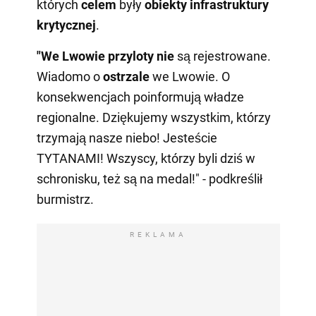
których
celem
były
obiekty infrastruktury
krytycznej
.
"We Lwowie
przyloty nie
są rejestrowane.
Wiadomo o
ostrzale
we Lwowie. O
konsekwencjach poinformują władze
regionalne. Dziękujemy wszystkim, którzy
trzymają nasze niebo! Jesteście
TYTANAMI! Wszyscy, którzy byli dziś w
schronisku, też są na medal!" - podkreślił
burmistrz.
REKLAMA