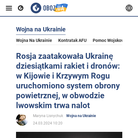
Wojna na Ukrainie
Wojna Na Ukrainie
Kontratak AFU
Pomoc Wojskowa Dla U
Rosja zaatakowała Ukrainę
dziesiątkami rakiet i dronów:
w Kijowie i Krzywym Rogu
uruchomiono system obrony
powietrznej, w obwodzie
lwowskim trwa nalot
Maryna Lisnychuk
Wojna na Ukrainie
24.03.2024 10:20