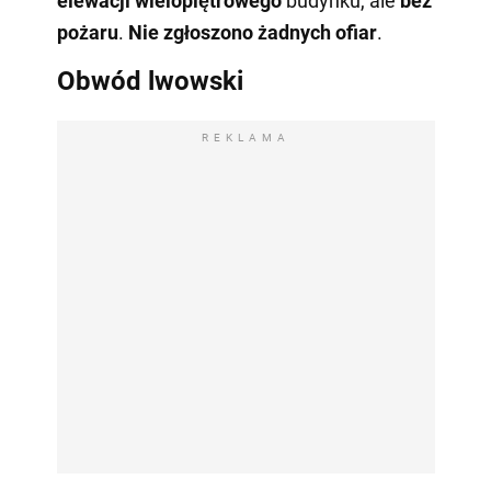
elewacji wielopiętrowego
budynku, ale
bez
pożaru
.
Nie zgłoszono żadnych ofiar
.
Obwód lwowski
REKLAMA