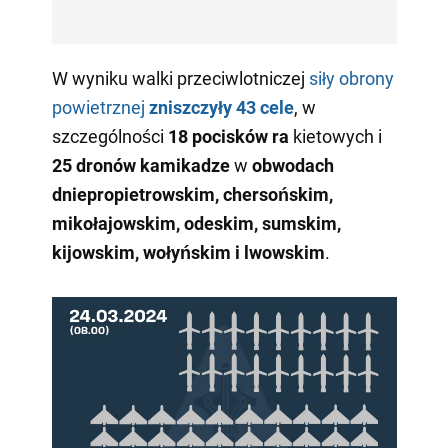
W wyniku walki przeciwlotniczej
siły obrony
powietrznej
zniszczyły 43 cele
, w
szczególności
18 pocisków ra
kietowych i
25 dronów kamikadze
w
obwodach
dniepropietrowskim, chersońskim,
mikołajowskim, odeskim, sumskim,
kijowskim, wołyńskim i lwowskim
.