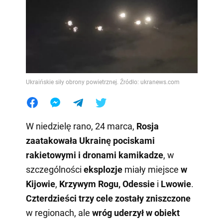
Ukraińskie siły obrony powietrznej. Źródło: ukranews.com
W niedzielę rano, 24 marca,
Rosja
zaatakowała Ukrainę pociskami
rakietowymi i dronami kamikadze
, w
szczególności
eksplozje
miały miejsce
w
Kijowie
,
Krzywym Rogu, Odessie
i
Lwowie
.
Czterdzieści trzy cele zostały zniszczone
w regionach, ale
wróg uderzył w obiekt