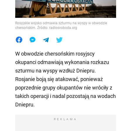
Rosyjskie wojsko odmawia szturmu na wyspy w obwodzie
chersońskim. Źródło: radiosvoboda.org
W obwodzie chersońskim rosyjscy
okupanci odmawiają wykonania rozkazu
szturmu na wyspy wzdłuż Dniepru.
Rosjanie boją się atakować, ponieważ
poprzednie grupy okupantów nie wróciły z
takich operacji i nadal pozostają na wodach
Dniepru.
REKLAMA