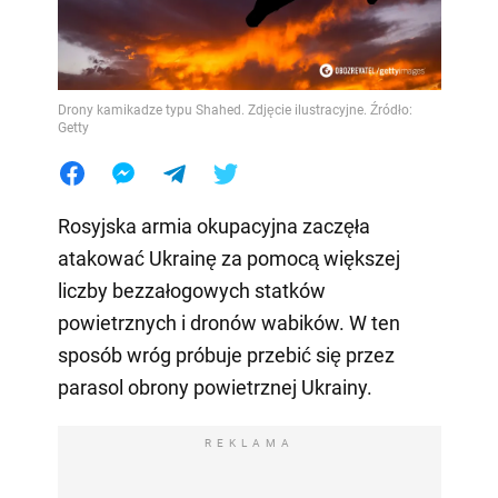
Drony kamikadze typu Shahed. Zdjęcie ilustracyjne. Źródło:
Getty
Rosyjska armia okupacyjna zaczęła
atakować Ukrainę za pomocą większej
liczby bezzałogowych statków
powietrznych i dronów wabików. W ten
sposób wróg próbuje przebić się przez
parasol obrony powietrznej Ukrainy.
REKLAMA