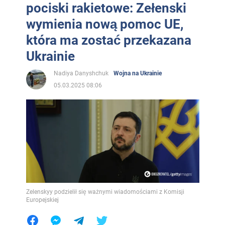
pociski rakietowe: Zełenski
wymienia nową pomoc UE,
która ma zostać przekazana
Ukrainie
Nadiya Danyshchuk
Wojna na Ukrainie
05.03.2025 08:06
Zelenskyy podzielił się ważnymi wiadomościami z Komisji
Europejskiej