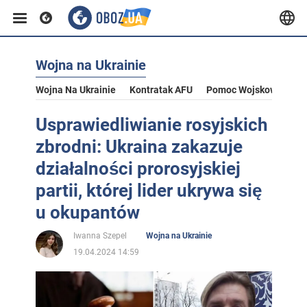
Wojna na Ukrainie
Wojna Na Ukrainie
Kontratak AFU
Pomoc Wojskowa Dla U
Usprawiedliwianie rosyjskich
zbrodni: Ukraina zakazuje
działalności prorosyjskiej
partii, której lider ukrywa się
u okupantów
Iwanna Szepel
Wojna na Ukrainie
19.04.2024 14:59