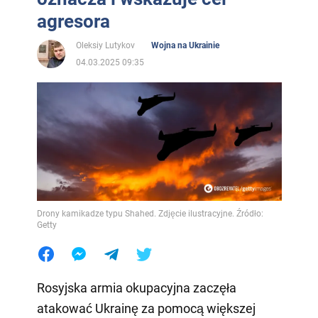
agresora
Oleksiy Lutykov
Wojna na Ukrainie
04.03.2025 09:35
Drony kamikadze typu Shahed. Zdjęcie ilustracyjne. Źródło:
Getty
Rosyjska armia okupacyjna zaczęła
atakować Ukrainę za pomocą większej