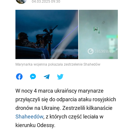
04.03.2025 09:30
Marynarka wojenna pokazała zestrzelenie Shahedów
W nocy 4 marca ukraińscy marynarze
przyłączyli się do odparcia ataku rosyjskich
dronów na Ukrainę. Zestrzelili kilkanaście
Shaheedów
, z których część leciała w
kierunku Odessy.