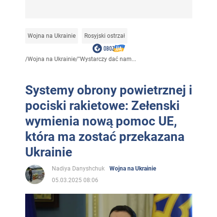
Wojna na Ukrainie
Rosyjski ostrzał
/
Wojna na Ukrainie
/
"Wystarczy dać nam...
Systemy obrony powietrznej i
pociski rakietowe: Zełenski
wymienia nową pomoc UE,
która ma zostać przekazana
Ukrainie
Nadiya Danyshchuk
Wojna na Ukrainie
05.03.2025 08:06