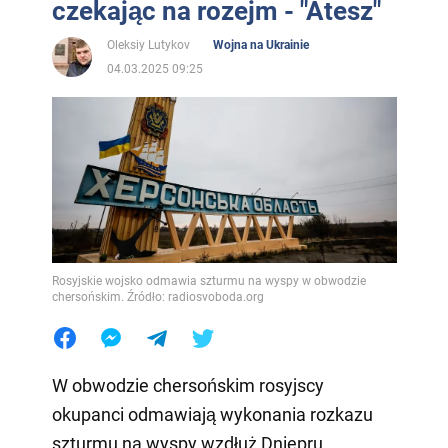
czekając na rozejm - "Atesz"
Oleksiy Lutykov
Wojna na Ukrainie
04.03.2025 09:25
Rosyjskie wojsko odmawia szturmu na wyspy w obwodzie
chersońskim. Źródło: radiosvoboda.org
W obwodzie chersońskim rosyjscy
okupanci odmawiają wykonania rozkazu
szturmu na wyspy wzdłuż Dniepru.