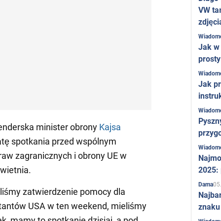
VW ta
zdjęci
Wiadom
Jak w 
prost
Wiadom
Jak pr
instru
Wiadom
Pyszny
enderska minister obrony
Kajsa
przygo
datę spotkania przed wspólnym
Wiadom
raw zagranicznych i obrony UE w
Najmo
wietnia.
2025:
05
Dama
eliśmy zatwierdzenie pomocy dla
Najba
ntantów USA w ten weekend, mieliśmy
znaku
k, mamy to spotkanie dzisiaj, a pod