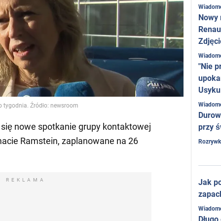
Wiadom
Nowy 
Renaul
Zdjęci
Wiadom
"Nie p
upoka
Usyku
Wiadom
o tygodnia. Źródło: newsroom
Durow
 się nowe spotkanie grupy kontaktowej
przy ś
rmacie Ramstein, zaplanowane na 26
Rozrywk
REKLAMA
Jak po
zapac
Wiadom
Długo