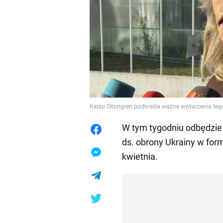
Kaisu Ollongren podkreśla ważne wydarzenia teg
W tym tygodniu odbędzie
ds. obrony Ukrainy w fo
kwietnia.