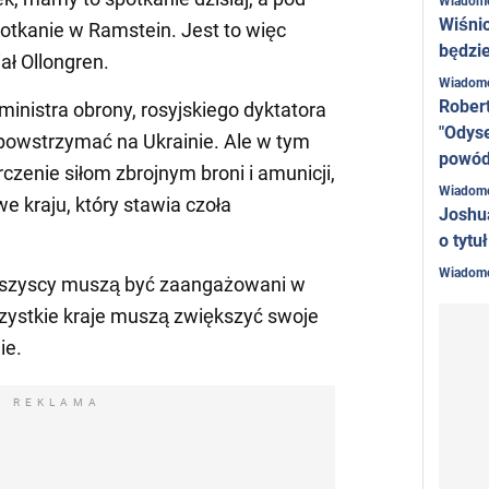
Wiadom
Wiśni
tkanie w Ramstein. Jest to więc
będzie
ał Ollongren.
Wiadom
Rober
inistra obrony, rosyjskiego dyktatora
"Odyse
powstrzymać na Ukrainie. Ale w tym
powó
rczenie siłom zbrojnym broni i amunicji,
Wiadom
e kraju, który stawia czoła
Joshu
o tytu
Wiadom
e wszyscy muszą być zaangażowani w
szystkie kraje muszą zwiększyć swoje
ie.
REKLAMA