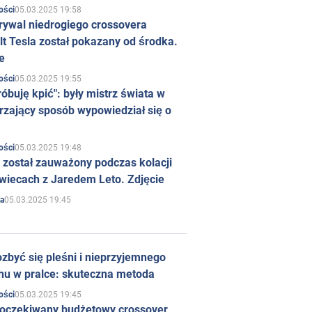
05.03.2025 19:58
ości
rywal niedrogiego crossovera
t Tesla został pokazany od środka.
e
05.03.2025 19:55
ości
róbuję kpić": były mistrz świata w
rzający sposób wypowiedział się o
05.03.2025 19:48
ości
 został zauważony podczas kolacji
wiecach z Jaredem Leto. Zdjęcie
05.03.2025 19:45
a
zbyć się pleśni i nieprzyjemnego
hu w pralce: skuteczna metoda
05.03.2025 19:45
ości
 oczekiwany budżetowy crossover