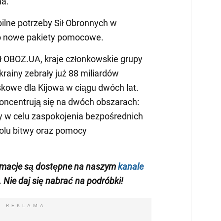
na.
ilne potrzeby Sił Obronnych w
no nowe pakiety pomocowe.
ł OBOZ.UA, kraje członkowskie grupy
rainy zebrały już 88 miliardów
kowe dla Kijowa w ciągu dwóch lat.
oncentrują się na dwóch obszarach:
 w celu zaspokojenia bezpośrednich
polu bitwy oraz pomocy
ormacje są dostępne na naszym
kanale
. Nie daj się nabrać na podróbki!
REKLAMA