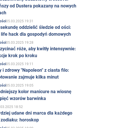
ńszy od Dustera pokazany na nowych
ach
05.03.2025 19:31
ości
sekundę oddzielić śledzie od ości:
y life hack dla gospodyń domowych
05.03.2025 19:28
ości
zycinać róże, aby kwitły intensywnie:
kcje krok po kroku
05.03.2025 19:11
ości
 i zdrowy "Napoleon" z ciasta filo:
towanie zajmuje kilka minut
05.03.2025 19:05
ości
dniejszy kolor manicure na wiosnę
 pięć wzorów barwinka
.03.2025 18:52
rdziej udane dni marca dla każdego
 zodiaku: horoskop