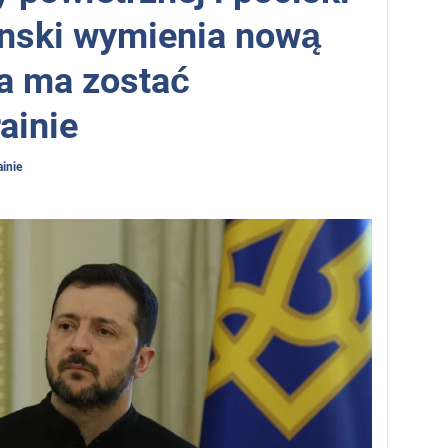
enski wymienia nową
a ma zostać
ainie
inie