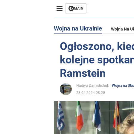
MAIN
Wojna na Ukrainie
Wojna Na Uk
Ogłoszono, kie
kolejne spotka
Ramstein
Nadiya Danyshchuk
Wojna na Ukra
23.04.2024 08:20