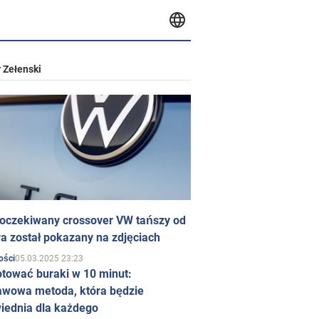
 Zełenski
 oczekiwany crossover VW tańszy od
a został pokazany na zdjęciach
05.03.2025 23:23
ości
otować buraki w 10 minut:
awowa metoda, która będzie
iednia dla każdego