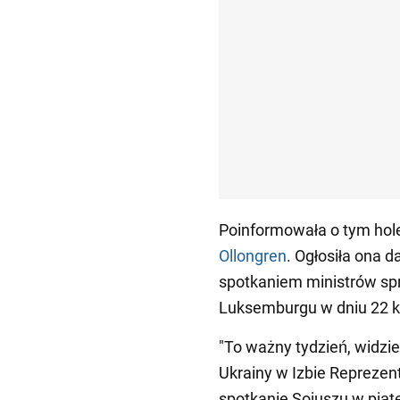
Poinformowała o tym hol
Ollongren
. Ogłosiła ona 
spotkaniem ministrów sp
Luksemburgu w dniu 22 k
"To ważny tydzień, widzi
Ukrainy w Izbie Repreze
spotkanie Sojuszu w piąte