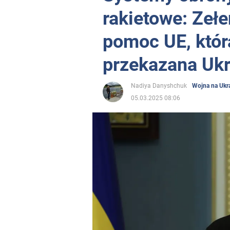
rakietowe: Zeł
pomoc UE, któr
przekazana Ukr
Nadiya Danyshchuk
Wojna na Ukra
05.03.2025 08:06