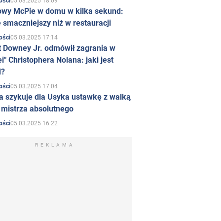
05.03.2025 18:09
ości
owy McPie w domu w kilka sekund:
 smaczniejszy niż w restauracji
05.03.2025 17:14
ości
t Downey Jr. odmówił zagrania w
i" Christophera Nolana: jaki jest
d?
05.03.2025 17:04
ości
a szykuje dla Usyka ustawkę z walką
ł mistrza absolutnego
05.03.2025 16:22
ości
REKLAMA