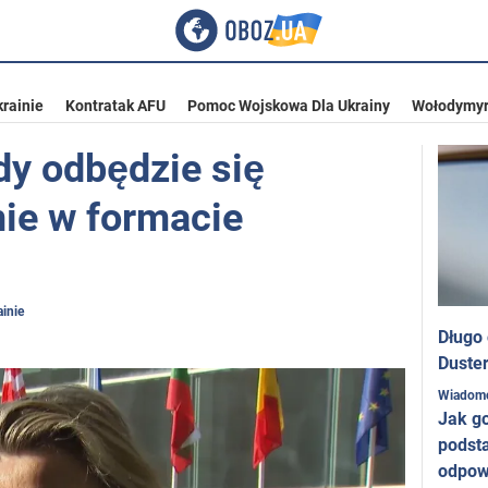
rainie
Kontratak AFU
Pomoc Wojskowa Dla Ukrainy
Wołodymyr
dy odbędzie się
nie w formacie
inie
Długo
Duster
Wiadom
Jak g
podst
odpow