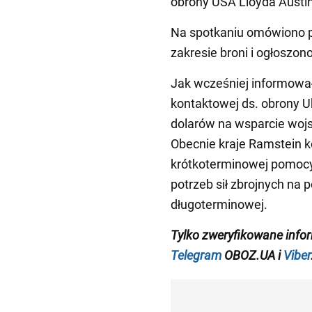
obrony USA Lloyda Austi
Na spotkaniu omówiono p
zakresie broni i ogłoszo
Jak wcześniej informowa
kontaktowej ds. obrony Uk
dolarów na wsparcie wojs
Obecnie kraje Ramstein k
krótkoterminowej pomocy
potrzeb sił zbrojnych na 
długoterminowej.
Tylko zweryfikowane inf
Telegram
OBOZ.UA i
Viber