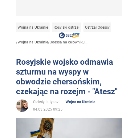
Wojna na Ukrainie
Rosyjski ostrzał
Ostrzał Odessy
/
Wojna na Ukrainie
/
Odessa na celowniku...
Rosyjskie wojsko odmawia
szturmu na wyspy w
obwodzie chersońskim,
czekając na rozejm - "Atesz"
Oleksiy Lutykov
Wojna na Ukrainie
04.03.2025 09:25