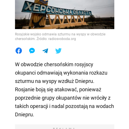
Rosyjskie wojsko odmawia szturmu na wyspy w obwodzie
chersońskim. Źródło: radiosvoboda.org
W obwodzie chersońskim rosyjscy
okupanci odmawiają wykonania rozkazu
szturmu na wyspy wzdłuż Dniepru.
Rosjanie boją się atakować, ponieważ
poprzednie grupy okupantów nie wróciły z
takich operacji i nadal pozostają na wodach
Dniepru.
REKLAMA