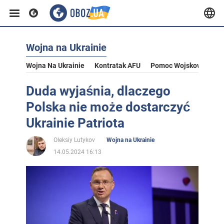
Wojna na Ukrainie
Wojna Na Ukrainie
Kontratak AFU
Pomoc Wojskowa Dla U
Duda wyjaśnia, dlaczego
Polska nie może dostarczyć
Ukrainie Patriota
Oleksiy Lutykov
Wojna na Ukrainie
14.05.2024 16:13