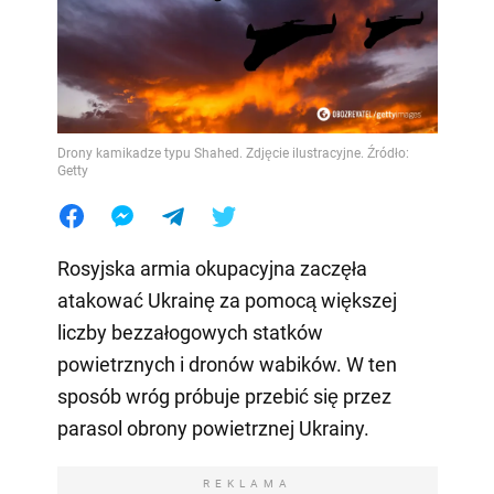
Drony kamikadze typu Shahed. Zdjęcie ilustracyjne. Źródło:
Getty
Rosyjska armia okupacyjna zaczęła
atakować Ukrainę za pomocą większej
liczby bezzałogowych statków
powietrznych i dronów wabików. W ten
sposób wróg próbuje przebić się przez
parasol obrony powietrznej Ukrainy.
REKLAMA