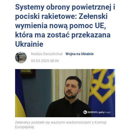
Systemy obrony powietrznej i
pociski rakietowe: Zełenski
wymienia nową pomoc UE,
która ma zostać przekazana
Ukrainie
Nadiya Danyshchuk
Wojna na Ukrainie
05.03.2025 08:06
Zelenskyy podzielił się ważnymi wiadomościami z Komisji
Europejskiej