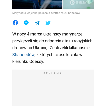
Marynarka wojenna pokazała zestrzelenie Shahedów
W nocy 4 marca ukraińscy marynarze
przyłączyli się do odparcia ataku rosyjskich
dronów na Ukrainę. Zestrzelili kilkanaście
Shaheedów
, z których część leciała w
kierunku Odessy.
REKLAMA