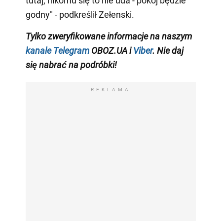
tutaj, nikomu się to nie uda - pokój będzie
godny" - podkreślił Zełenski.
Tylko zweryfikowane informacje na naszym
kanale Telegram
OBOZ.UA i
Viber
. Nie daj
się nabrać na podróbki!
REKLAMA