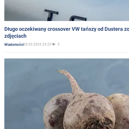
Długo oczekiwany crossover VW tańszy od Dustera zo
zdjęciach
05.03.2025 23:23
5
Wiadomości