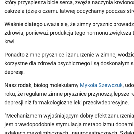
który przyspiesza bicie serca, zwęża naczynia krwiono
oskrzela (dzięki czemu łatwiej oddychamy podczas str
Właśnie dlatego uważa się, że zimny prysznic prowadz
zdrowia, ponieważ produkcja tego hormonu zwiększa tę
krwi.
Ponadto zimne prysznice i zanurzenie w zimnej wodzie
korzystne dla zdrowia psychicznego i są doskonałym 
depresji.
Nasz rodak, biolog molekularny
Mykoła Szewczuk
, ud
roku, że regularne zimne prysznice przynoszą lepsze r
depresji niż farmakologiczne leki przeciwdepresyjne.
"Mechanizmem wyjaśniającym dobry efekt zanurzenia
jest prawdopodobnie stymulacja metabolizmu dopamin
szlakach mezolimbicznych i neurogastrycznych. Szla