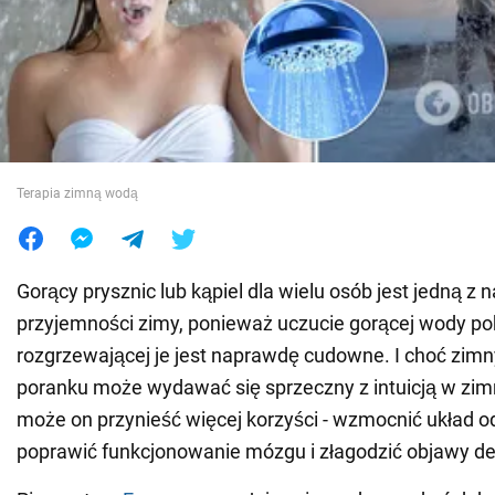
Wojna na Ukrainie
Świat
Jedzenie
Terapia zimną wodą
Gorący prysznic lub kąpiel dla wielu osób jest jedną z 
przyjemności zimy, ponieważ uczucie gorącej wody pok
rozgrzewającej je jest naprawdę cudowne. I choć zimn
poranku może wydawać się sprzeczny z intuicją w zim
może on przynieść więcej korzyści - wzmocnić układ 
poprawić funkcjonowanie mózgu i złagodzić objawy dep