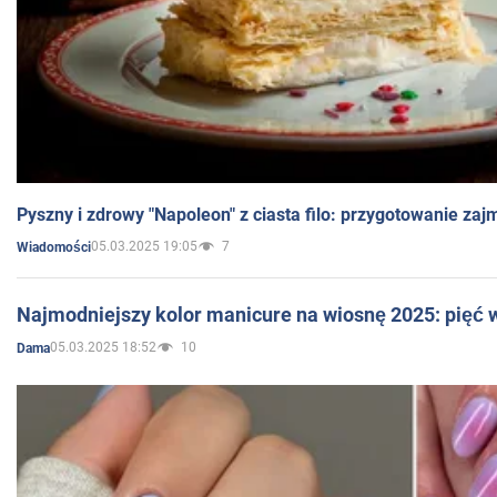
Pyszny i zdrowy "Napoleon" z ciasta filo: przygotowanie zaj
05.03.2025 19:05
7
Wiadomości
Najmodniejszy kolor manicure na wiosnę 2025: pięć
05.03.2025 18:52
10
Dama