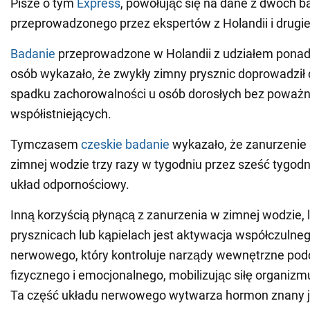
Pisze o tym
Express
, powołując się na dane z dwóch b
przeprowadzonego przez ekspertów z Holandii i drugi
Badanie
przeprowadzone w Holandii z udziałem ponad 
osób wykazało, że zwykły zimny prysznic doprowadził
spadku zachorowalności u osób dorosłych bez poważ
współistniejących.
Tymczasem
czeskie badanie
wykazało, że zanurzeni
zimnej wodzie trzy razy w tygodniu przez sześć tygodn
układ odpornościowy.
Inną korzyścią płynącą z zanurzenia w zimnej wodzie,
prysznicach lub kąpielach jest aktywacja współczulne
nerwowego, który kontroluje narządy wewnętrzne pod
fizycznego i emocjonalnego, mobilizując siłę organizm
Ta część układu nerwowego wytwarza hormon znany ja