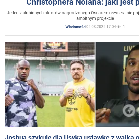
Christophera Nolana: jaki jest
Jeden z ulubionych aktorów nagrodzonego Oscarem reżysera nie poja
ambitnym projekcie
05.03.2025 17:04
1
Wiadomości
Joshua szykuje dla Usyka ustawkę z walką o 