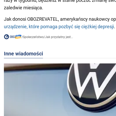
razy w tygodniu, będziesz w stanie poczuć zmianę swo
zaledwie miesiąca.
Jak donosi OBOZREVATEL, amerykańscy naukowcy op
urządzenie, które pomaga pozbyć się ciężkiej depresji
.
/
Społeczeństwo
/
Jak przydatny jest...
Inne wiadomości