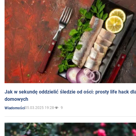
Jak w sekundę oddzielić śledzie od ości: prosty life hack d
domowych
05.03.2025 19:28
9
Wiadomości