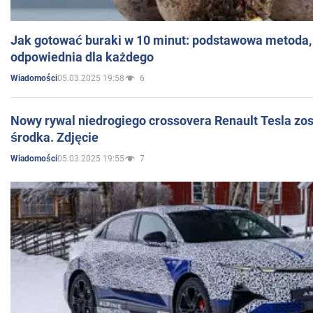
Jak gotować buraki w 10 minut: podstawowa metoda, 
odpowiednia dla każdego
05.03.2025 19:58
6
Wiadomości
Nowy rywal niedrogiego crossovera Renault Tesla zo
środka. Zdjęcie
05.03.2025 19:55
7
Wiadomości