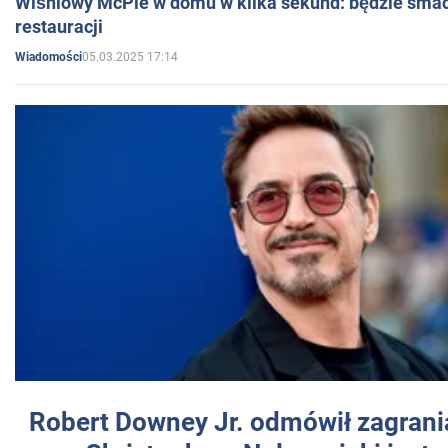
Wiśniowy McPie w domu w kilka sekund: będzie smac
restauracji
05.03.2025 17:14
Wiadomości
Robert Downey Jr. odmówił zagrani