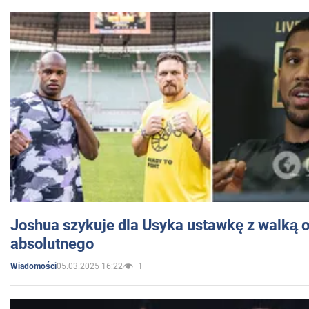
Joshua szykuje dla Usyka ustawkę z walką o 
absolutnego
05.03.2025 16:22
1
Wiadomości