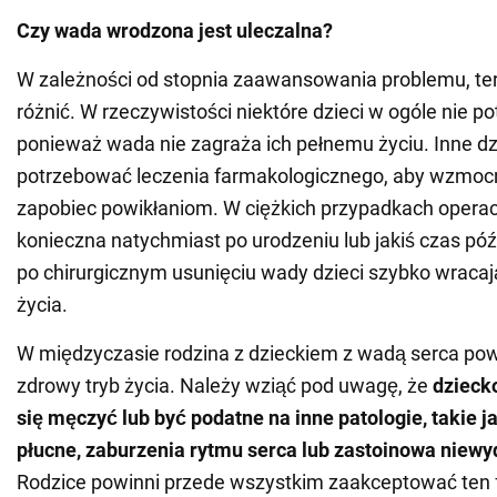
Czy wada wrodzona jest uleczalna?
W zależności od stopnia zaawansowania problemu, ter
różnić. W rzeczywistości niektóre dzieci w ogóle nie po
ponieważ wada nie zagraża ich pełnemu życiu. Inne d
potrzebować leczenia farmakologicznego, aby wzmocni
zapobiec powikłaniom. W ciężkich przypadkach opera
konieczna natychmiast po urodzeniu lub jakiś czas póź
po chirurgicznym usunięciu wady dzieci szybko wraca
życia.
W międzyczasie rodzina z dzieckiem z wadą serca po
zdrowy tryb życia. Należy wziąć pod uwagę, że
dzieck
się męczyć lub być podatne na inne patologie, takie j
płucne, zaburzenia rytmu serca lub zastoinowa niew
Rodzice powinni przede wszystkim zaakceptować ten f