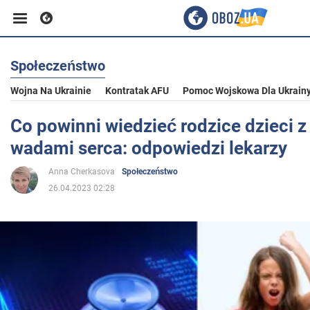
Społeczeństwo
Biznes
Wojna Na Ukrainie
Kontratak AFU
Pomoc Wojskowa Dla Ukrain
Sport
Co powinni wiedzieć rodzice dzieci 
wadami serca: odpowiedzi lekarzy
Rozrywka
Anna Cherkasova
Społeczeństwo
26.04.2023 02:28
Życie
Polityka
Społeczeństwo