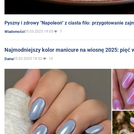
Pyszny i zdrowy "Napoleon" z ciasta filo: przygotowanie zaj
05.03.2025 19:05
7
Wiadomości
Najmodniejszy kolor manicure na wiosnę 2025: pięć
05.03.2025 18:52
10
Dama