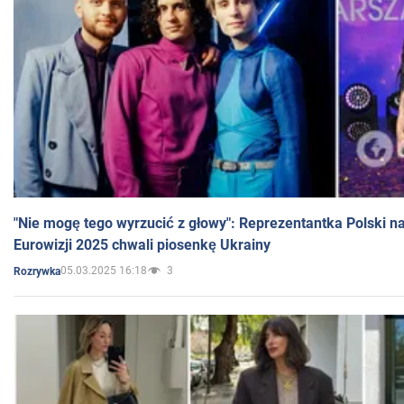
"Nie mogę tego wyrzucić z głowy": Reprezentantka Polski n
Eurowizji 2025 chwali piosenkę Ukrainy
05.03.2025 16:18
3
Rozrywka