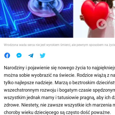
Wojna na Ukrainie
Świat
Jedzenie
Wrodzona wada serca nie jest wyrokiem śmierci, ale pewnym sposobem na życi
Narodziny i pojawienie się nowego życia to najpiękniej
można sobie wyobrazić na świecie. Rodzice wiążą z n
tylko najlepsze nadzieje. Marzą o beztroskim dziecińst
wszechstronnym rozwoju i bogatym czasie spędzony
wszystkim jednak mamy i tatusiowie pragną, aby ich d
zdrowe. Niestety, nie zawsze wszystkie ich marzenia m
choroby wieku dziecięcego są często dość poważne.