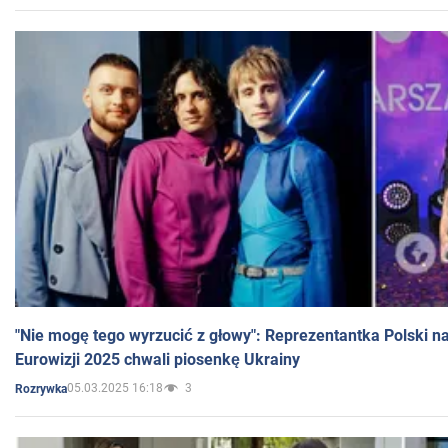
"Nie mogę tego wyrzucić z głowy": Reprezentantka Polski n
Eurowizji 2025 chwali piosenkę Ukrainy
05.03.2025 16:18
3
Rozrywka