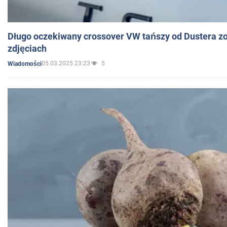
Długo oczekiwany crossover VW tańszy od Dustera zo
zdjęciach
05.03.2025 23:23
5
Wiadomości