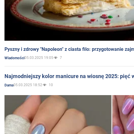
Pyszny i zdrowy "Napoleon" z ciasta filo: przygotowanie zaj
05.03.2025 19:05
7
Wiadomości
Najmodniejszy kolor manicure na wiosnę 2025: pięć
05.03.2025 18:52
10
Dama