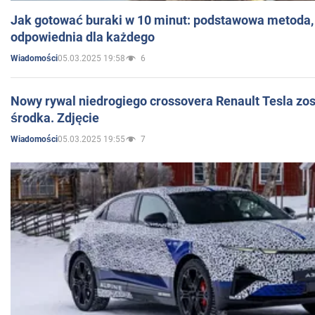
Jak gotować buraki w 10 minut: podstawowa metoda, 
odpowiednia dla każdego
05.03.2025 19:58
6
Wiadomości
Nowy rywal niedrogiego crossovera Renault Tesla zo
środka. Zdjęcie
05.03.2025 19:55
7
Wiadomości