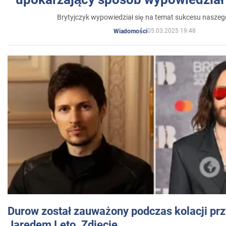
Brytyjczyk wypowiedział się na temat sukcesu naszeg
05.03.2025 19:48
Wiadomości
Durow został zauważony podczas kolacji prz
Jaredem Leto. Zdjęcie