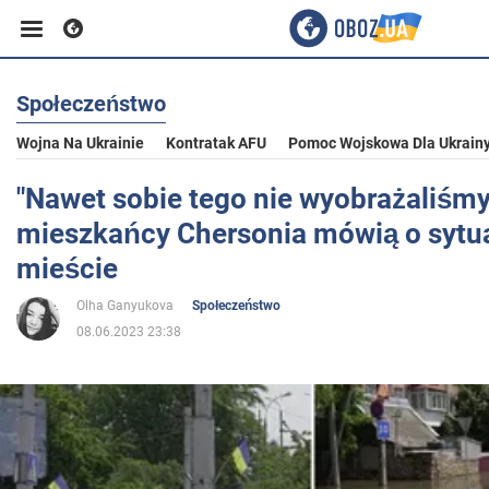
Społeczeństwo
Biznes
Wojna Na Ukrainie
Kontratak AFU
Pomoc Wojskowa Dla Ukrain
Sport
"Nawet sobie tego nie wyobrażaliśmy
mieszkańcy Chersonia mówią o sytua
Rozrywka
mieście
Olha Ganyukova
Społeczeństwo
Życie
08.06.2023 23:38
Polityka
Społeczeństwo