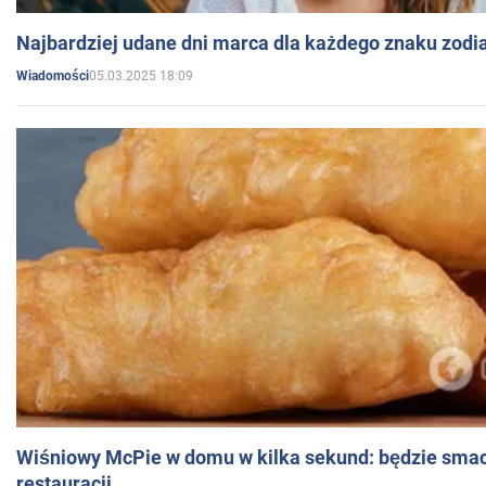
Najbardziej udane dni marca dla każdego znaku zodi
05.03.2025 18:09
Wiadomości
Wiśniowy McPie w domu w kilka sekund: będzie smac
restauracji