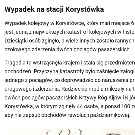
Wypadek na stacji Korystówka
Wypadek kolejowy w Korystówce, który miał miejsce 6 l
jest jedną z największych katastrof kolejowych w histor
Dziesiątki osób zginęło, a wiele innych zostało rannyc
czołowego zderzenia dwóch pociągów pasażerskich.
Tragedia ta wstrząsnęła krajem i stała się przedmiotem
dochodzeń. Przyczyną katastrofy było zaśnięcie załog
jednego z pociągów, co doprowadziło do naruszenia p
drogowego i zderzenia. Radzieckie media milczały na 
dwóch pociągów pasażerskich Krzywy Róg-Kijów i Kijów
Korystówka, w którym zginęły 44 osoby, a ponad 100 z
aby nie zepsuć obchodów rewolucji październikowej.