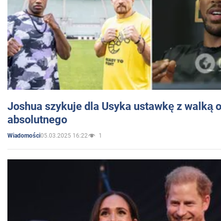
Joshua szykuje dla Usyka ustawkę z walką o 
absolutnego
05.03.2025 16:22
1
Wiadomości