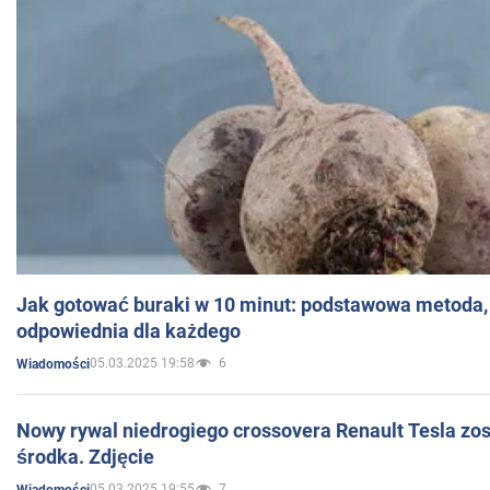
Jak gotować buraki w 10 minut: podstawowa metoda, 
odpowiednia dla każdego
05.03.2025 19:58
6
Wiadomości
Nowy rywal niedrogiego crossovera Renault Tesla zo
środka. Zdjęcie
05.03.2025 19:55
7
Wiadomości