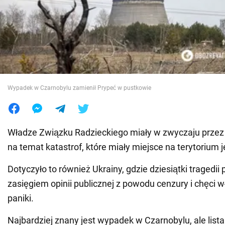
Wojna na Ukrainie
Świat
Jedzenie
Wypadek w Czarnobylu zamienił Prypeć w pustkowie
Władze Związku Radzieckiego miały w zwyczaju przez 
na temat katastrof, które miały miejsce na terytorium j
Dotyczyło to również Ukrainy, gdzie dziesiątki tragedii
zasięgiem opinii publicznej z powodu cenzury i chęci w
paniki.
Najbardziej znany jest wypadek w Czarnobylu, ale lista 