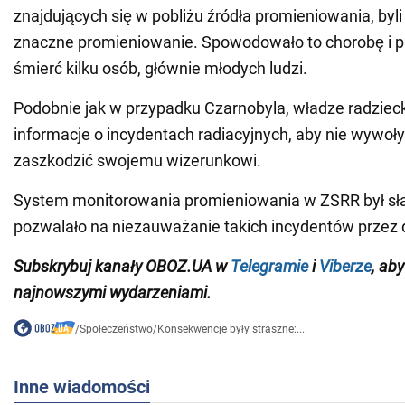
znajdujących się w pobliżu źródła promieniowania, byli
znaczne promieniowanie. Spowodowało to chorobę i 
śmierć kilku osób, głównie młodych ludzi.
Podobnie jak w przypadku Czarnobyla, władze radziec
informacje o incydentach radiacyjnych, aby nie wywoływ
zaszkodzić swojemu wizerunkowi.
System monitorowania promieniowania w ZSRR był sła
pozwalało na niezauważanie takich incydentów przez d
Subskrybuj kanały OBOZ.UA w
Telegramie
i
Viberze
, ab
najnowszymi wydarzeniami.
/
Społeczeństwo
/
Konsekwencje były straszne:...
Inne wiadomości