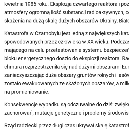
kwietnia 1986 roku. Eksplozja czwartego reaktora i poż
atmosfery ogromną ilość substancji radioaktywnych, 
skażenia na dużą skalę dużych obszarów Ukrainy, Białor
Katastrofa w Czarnobylu jest jedną z największych kat
spowodowanych przez człowieka w XX wieku. Podcza
mającego na celu przetestowanie systemu bezpiecze
bloku energetycznego doszło do eksplozji reaktora. R
chmura rozprzestrzeniła się nad dużymi obszarami Eur
zanieczyszczając duże obszary gruntów rolnych i lasów
zostało ewakuowanych ze skażonych obszarów, a mili
na promieniowanie.
Konsekwencje wypadku są odczuwalne do dziś: zwięks
zachorowań, mutacje genetyczne i problemy środowi
Rząd radziecki przez długi czas ukrywał skalę katastrofy