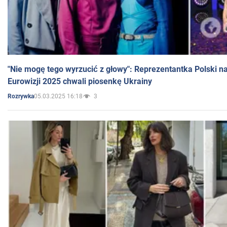
"Nie mogę tego wyrzucić z głowy": Reprezentantka Polski n
Eurowizji 2025 chwali piosenkę Ukrainy
05.03.2025 16:18
3
Rozrywka