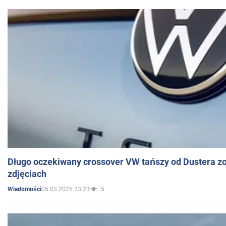
Długo oczekiwany crossover VW tańszy od Dustera zo
zdjęciach
05.03.2025 23:23
5
Wiadomości