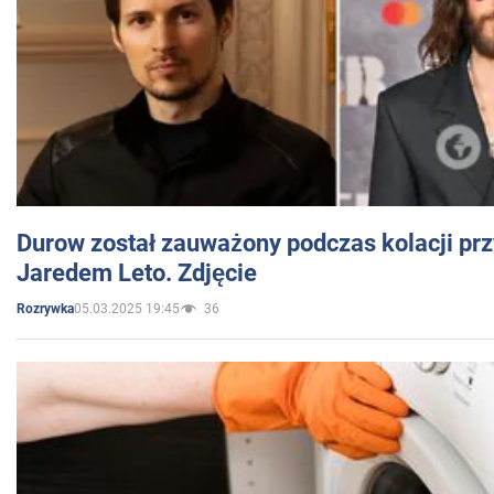
Durow został zauważony podczas kolacji prz
Jaredem Leto. Zdjęcie
05.03.2025 19:45
36
Rozrywka