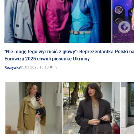
"Nie mogę tego wyrzucić z głowy": Reprezentantka Polski n
Eurowizji 2025 chwali piosenkę Ukrainy
05.03.2025 16:18
3
Rozrywka