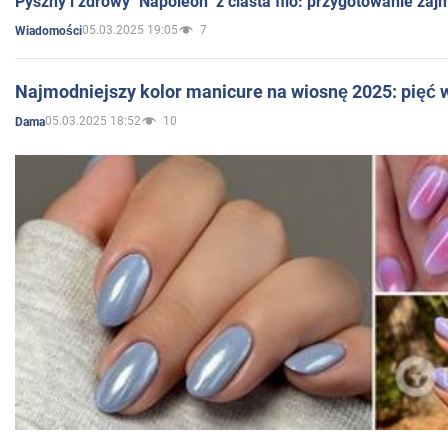
Pyszny i zdrowy "Napoleon" z ciasta filo: przygotowanie zaj
05.03.2025 19:05
7
Wiadomości
Najmodniejszy kolor manicure na wiosnę 2025: pięć
05.03.2025 18:52
10
Dama