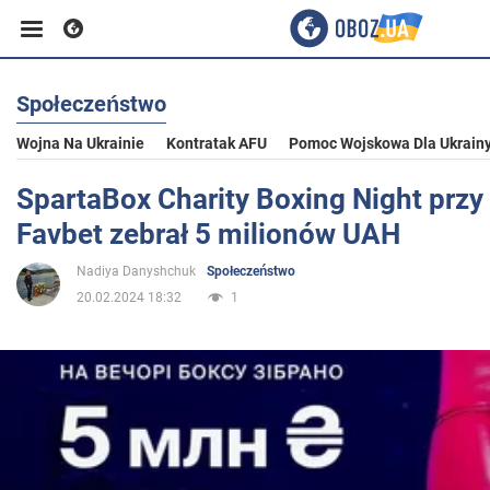
Społeczeństwo
Biznes
Wojna Na Ukrainie
Kontratak AFU
Pomoc Wojskowa Dla Ukrain
Sport
SpartaBox Charity Boxing Night przy
Favbet zebrał 5 milionów UAH
Rozrywka
Nadiya Danyshchuk
Społeczeństwo
20.02.2024 18:32
1
Życie
Polityka
Społeczeństwo