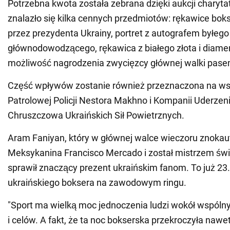
Potrzebna kwota została zebrana dzięki aukcji charytat
znalazło się kilka cennych przedmiotów: rękawice bok
przez prezydenta Ukrainy, portret z autografem byłego
głównodowodzącego, rękawica z białego złota i diame
możliwość nagrodzenia zwycięzcy głównej walki pas
Część wpływów zostanie również przeznaczona na ws
Patrolowej Policji Nestora Makhno i Kompanii Uderzen
Chruszczowa Ukraińskich Sił Powietrznych.
Aram Faniyan, który w głównej walce wieczoru znoka
Meksykanina Francisco Mercado i został mistrzem św
sprawił znaczący prezent ukraińskim fanom. To już 23
ukraińskiego boksera na zawodowym ringu.
"Sport ma wielką moc jednoczenia ludzi wokół wspóln
i celów. A fakt, że ta noc bokserska przekroczyła nawe