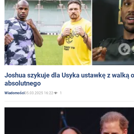
Joshua szykuje dla Usyka ustawkę z walką o 
absolutnego
05.03.2025 16:22
1
Wiadomości