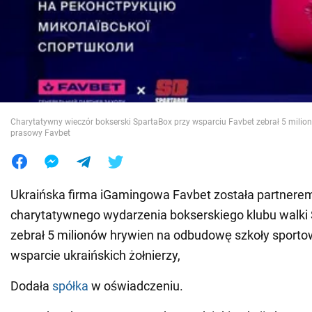
Wojna na Ukrainie
Świat
Jedzenie
Charytatywny wieczór bokserski SpartaBox przy wsparciu Favbet zebrał 5 milio
prasowy Favbet
Ukraińska firma iGamingowa Favbet została partner
charytatywnego wydarzenia bokserskiego klubu walki 
zebrał 5 milionów hrywien na odbudowę szkoły sportow
wsparcie ukraińskich żołnierzy,
Dodała
spółka
w oświadczeniu.