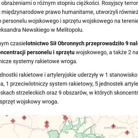
 obrażeniami o różnym stopniu ciężkości. Rosyjscy terror
c międzynarodowe prawo humanitarne, utworzyli równie
o personelu wojskowego i sprzętu wojskowego na tereni
eksandra Newskiego w Melitopolu.
ym czasie
lotnictwo Sił Obronnych przeprowadziło 9 na
ncentracji personelu i sprzętu
wojskowego, a także 2 n
nicze systemy rakietowe wroga.
dnostki rakietowe i artyleryjskie uderzyły w 1 stanowisko
, 1 przeciwlotniczy system rakietowy, 5 jednostek artyle
skach strzeleckich oraz 9 obszarów, w których skoncen
i sprzęt wojskowy wroga.