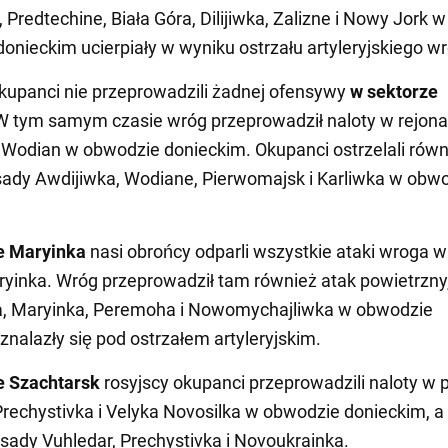
 Predtechine, Biała Góra, Dilijiwka, Zalizne i Nowy Jork w
onieckim ucierpiały w wyniku ostrzału artyleryjskiego w
kupanci nie przeprowadzili żadnej ofensywy
w sektorze
 W tym samym czasie wróg przeprowadził naloty w rejon
i Wodian w obwodzie donieckim. Okupanci ostrzelali równ
osady Awdijiwka, Wodiane, Pierwomajsk i Karliwka w obw
.
e Maryinka
nasi obrońcy odparli wszystkie ataki wroga w
yinka. Wróg przeprowadził tam również atak powietrzny
a, Maryinka, Peremoha i Nowomychajliwka w obwodzie
znalazły się pod ostrzałem artyleryjskim.
e Szachtarsk
rosyjscy okupanci przeprowadzili naloty w 
Prechystivka i Velyka Novosilka w obwodzie donieckim, a
 osady Vuhledar, Prechystivka i Novoukrainka.