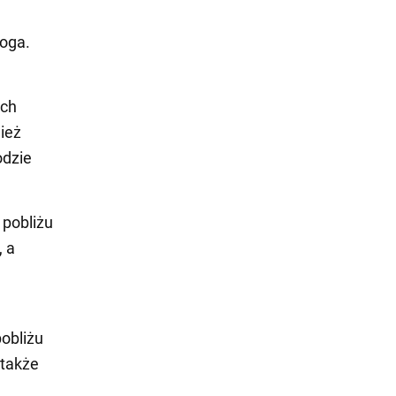
roga.
ach
ież
odzie
 pobliżu
, a
pobliżu
 także