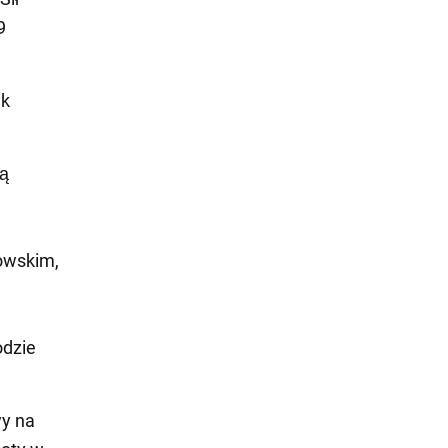
9
ak
ją
howskim,
dzie
wy na