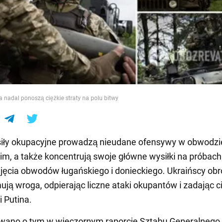
e
a nadal ponoszą ciężkie straty na polu bitwy
siły okupacyjne prowadzą nieudane ofensywy w obwodzi
m, a także koncentrują swoje główne wysiłki na próbach
jęcia obwodów ługańskiego i donieckiego. Ukraińscy ob
ją wroga, odpierając liczne ataki okupantów i zadając c
i Putina.
wano o tym w wieczornym raporcie Sztabu Generalnego 