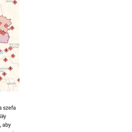
a szefa
iły
, aby