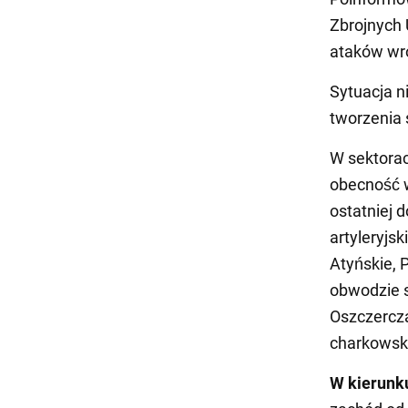
Zbrojnych 
ataków wr
Sytuacja n
tworzenia 
W sektora
obecność w
ostatniej 
artyleryjs
Atyńskie, 
obwodzie s
Oszczercz
charkowsk
W kierunk