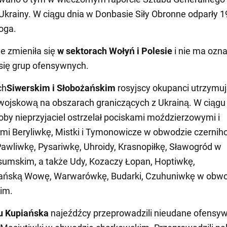
Ukrainy. W ciągu dnia w Donbasie Siły Obronne odparły 1
oga.
ie zmieniła się
w sektorach Wołyń i Polesie
i nie ma ozn
się grup ofensywnych.
ch
Siwerskim i Słobożańskim
rosyjscy okupanci utrzymu
ojskową na obszarach graniczących z Ukrainą. W ciągu
doby nieprzyjaciel ostrzelał pociskami moździerzowymi i
kimi Beryliwkę, Mistki i Tymonowicze w obwodzie czerni
Pawliwkę, Pysariwkę, Uhroidy, Krasnopiłkę, Sławogród w
umskim, a także Udy, Kozaczy Łopan, Hoptiwkę,
ańską Wowę, Warwarówkę, Budarki, Czuhuniwkę w obwo
im.
u Kupiańska
najeźdźcy przeprowadzili nieudane ofensy