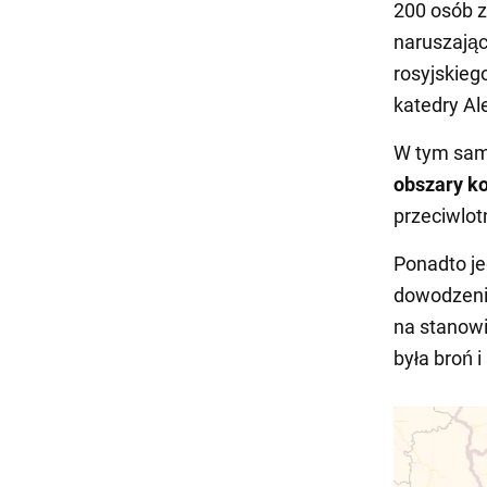
200 osób z
naruszają
rosyjskieg
katedry Al
W tym sam
obszary ko
przeciwlot
Ponadto je
dowodzenia
na stanowi
była broń 