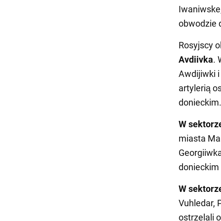
Iwaniwske,
obwodzie d
Rosyjscy o
Avdiivka
.
Awdijiwki 
artylerią 
donieckim
W sektorz
miasta Mar
Georgiiwk
donieckim 
W sektorz
Vuhledar, 
ostrzelali