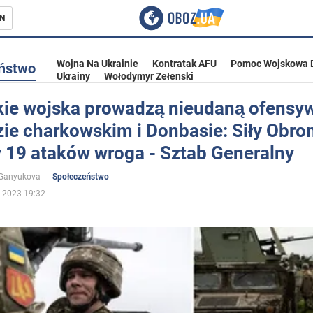
N
Wojna Na Ukrainie
Kontratak AFU
Pomoc Wojskowa 
ństwo
Ukrainy
Wołodymyr Zełenski
kie wojska prowadzą nieudaną ofensy
ie charkowskim i Donbasie: Siły Obro
ka
y 19 ataków wroga - Sztab Generalny
 Ganyukova
Społeczeństwo
.2023 19:32
eństwo
a Ukrainie