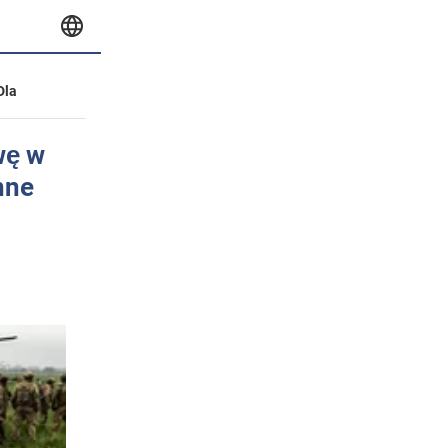
Dla
wę w
nne