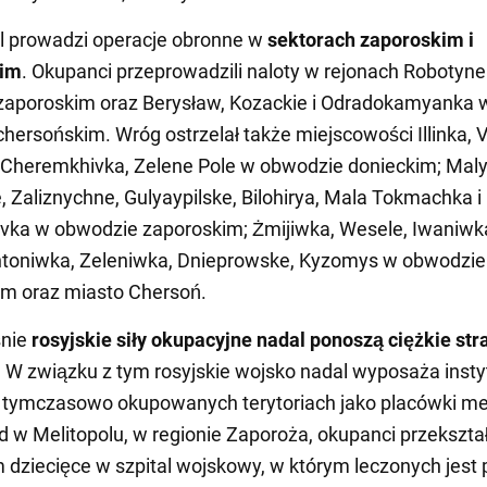
l prowadzi operacje obronne w
sektorach zaporoskim i
kim
. Okupanci przeprowadzili naloty w rejonach Robotyn
zaporoskim oraz Berysław, Kozackie i Odradokamyanka 
hersońskim. Wróg ostrzelał także miejscowości Illinka, 
 Cheremkhivka, Zelene Pole w obwodzie donieckim; Maly
, Zaliznychne, Gulyaypilske, Bilohirya, Mala Tokmachka i
vka w obwodzie zaporoskim; Żmijiwka, Wesele, Iwaniwk
ntoniwka, Zeleniwka, Dnieprowske, Kyzomys w obwodzie
im oraz miasto Chersoń.
śnie
rosyjskie siły okupacyjne nadal ponoszą ciężkie str
. W związku z tym rosyjskie wojsko nadal wyposaża insty
a tymczasowo okupowanych terytoriach jako placówki m
d w Melitopolu, w regionie Zaporoża, okupanci przekształc
 dziecięce w szpital wojskowy, w którym leczonych jest