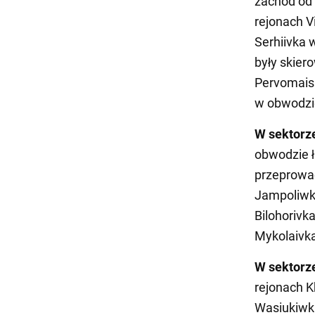
zachód od 
rejonach V
Serhiivka 
były skier
Pervomaisk
w obwodzi
W sektorz
obwodzie 
przeprowad
Jampoliwki
Bilohorivk
Mykolaivka
W sektorz
rejonach K
Wasiukiwk