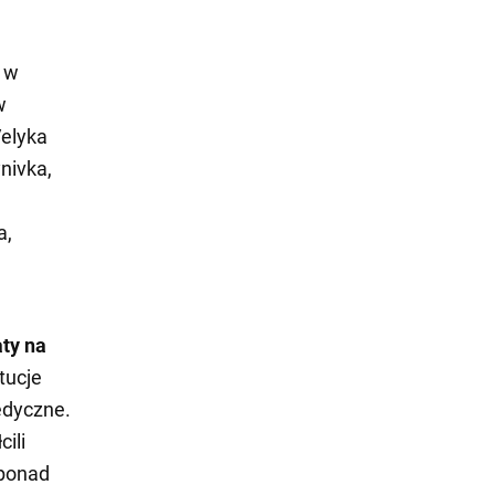
e w
w
Velyka
nivka,
a,
aty na
tucje
edyczne.
ili
 ponad