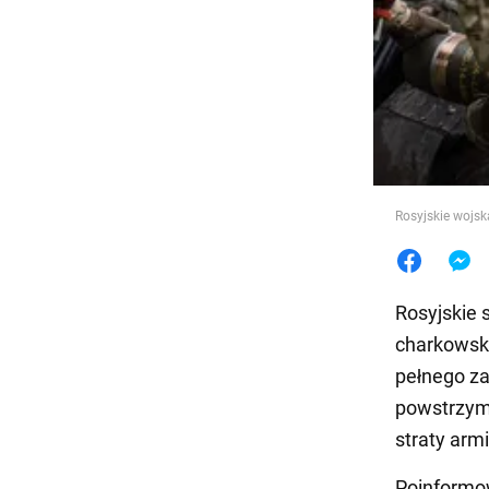
Jedzeni
Rosyjskie wojsk
Rosyjskie 
charkowski
pełnego za
powstrzymu
straty armi
Poinformo