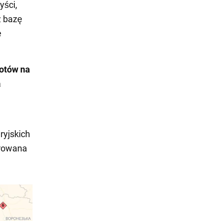
yści,
ż bazę
e
lotów na
a
ryjskich
trowana