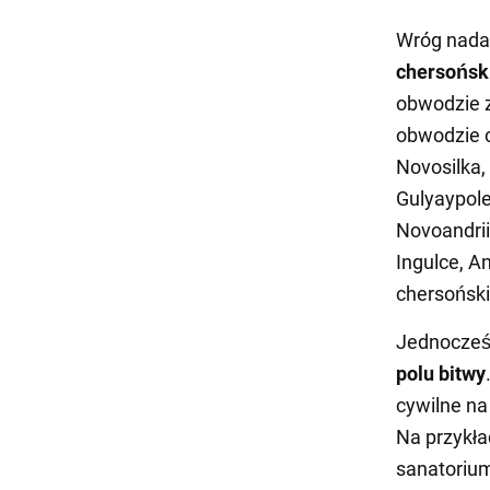
Wróg nada
chersońs
obwodzie 
obwodzie c
Novosilka,
Gulyaypole
Novoandrii
Ingulce, A
chersońsk
Jednocze
polu bitwy
cywilne n
Na przykła
sanatorium