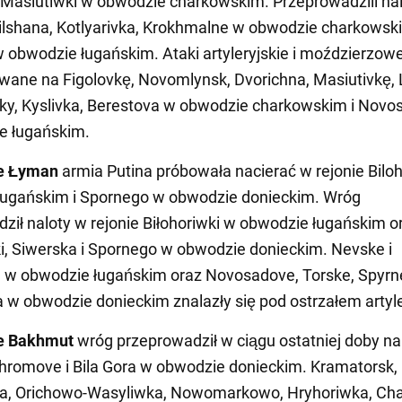
Masiutiwki w obwodzie charkowskim. Przeprowadzili na
ilshana, Kotlyarivka, Krokhmalne w obwodzie charkowski
w obwodzie ługańskim. Ataki artyleryjskie i moździerzow
owane na Figolovkę, Novomlynsk, Dvorichna, Masiutivkę,
y, Kyslivka, Berestova w obwodzie charkowskim i Novos
e ługańskim.
e Łyman
armia Putina próbowała nacierać w rejonie Bilo
ługańskim i Spornego w obwodzie donieckim. Wróg
ził naloty w rejonie Biłohoriwki w obwodzie ługańskim o
, Siwerska i Spornego w obwodzie donieckim. Nevske i
a w obwodzie ługańskim oraz Novosadove, Torske, Spyrn
 w obwodzie donieckim znalazły się pod ostrzałem artyl
e Bakhmut
wróg przeprowadził w ciągu ostatniej doby na
hromove i Bila Gora w obwodzie donieckim. Kramatorsk,
a, Orichowo-Wasyliwka, Nowomarkowo, Hryhoriwka, Cha