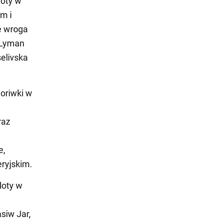
loty w
m i
e wroga
 Lyman
elivska
horiwki w
raz
e,
eryjskim.
loty w
siw Jar,