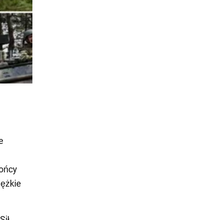
e
rońcy
iężkie
Sił