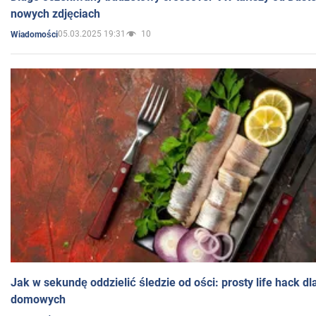
nowych zdjęciach
05.03.2025 19:31
10
Wiadomości
Jak w sekundę oddzielić śledzie od ości: prosty life hack d
domowych