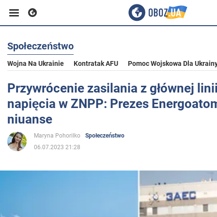
Społeczeństwo
Biznes
Wojna Na Ukrainie
Kontratak AFU
Pomoc Wojskowa Dla Ukrain
Sport
Przywrócenie zasilania z głównej lin
napięcia w ZNPP: Prezes Energoato
Rozrywka
niuanse
Maryna Pohorilko
Społeczeństwo
Życie
06.07.2023 21:28
Polityka
Społeczeństwo