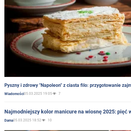
Pyszny i zdrowy "Napoleon" z ciasta filo: przygotowanie zaj
05.03.2025 19:05
7
Wiadomości
Najmodniejszy kolor manicure na wiosnę 2025: pięć
05.03.2025 18:52
10
Dama