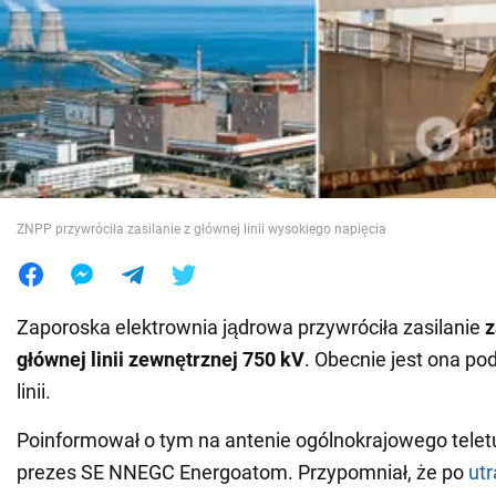
Wojna na Ukrainie
Świat
Jedzenie
ZNPP przywróciła zasilanie z głównej linii wysokiego napięcia
Zaporoska elektrownia jądrowa przywróciła zasilanie
z
głównej linii zewnętrznej 750 kV
. Obecnie jest ona p
linii.
Poinformował o tym na antenie ogólnokrajowego teletur
prezes SE NNEGC Energoatom. Przypomniał, że po
utr