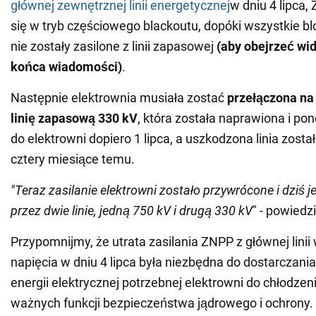
głównej zewnętrznej linii energetycznej
w dniu 4 lipca,
się w tryb częściowego blackoutu, dopóki wszystkie b
nie zostały zasilone z linii zapasowej
(aby obejrzeć wi
końca wiadomości)
.
Następnie elektrownia musiała zostać
przełączona na
linię zapasową 330 kV
, która została naprawiona i p
do elektrowni dopiero 1 lipca, a uszkodzona linia zost
cztery miesiące temu.
"Teraz zasilanie elektrowni zostało przywrócone i dziś j
przez dwie linie, jedną 750 kV i drugą 330 kV
" - powiedzi
Przypomnijmy, że utrata zasilania ZNPP z głównej lini
napięcia w dniu 4 lipca była niezbędna do dostarczani
energii elektrycznej potrzebnej elektrowni do chłodzeni
ważnych funkcji bezpieczeństwa jądrowego i ochrony.