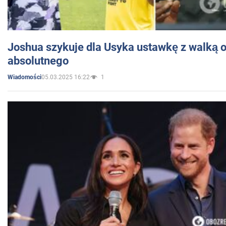
Joshua szykuje dla Usyka ustawkę z walką o 
absolutnego
05.03.2025 16:22
1
Wiadomości