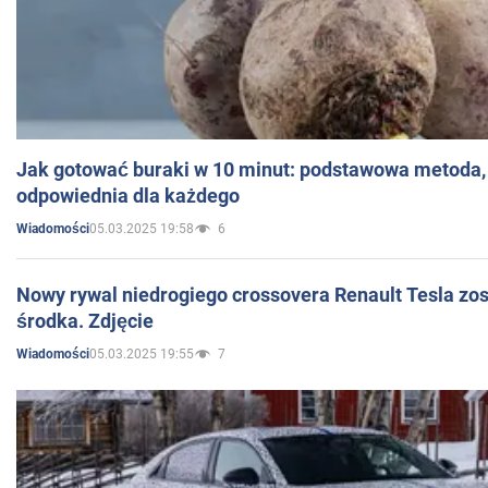
Jak gotować buraki w 10 minut: podstawowa metoda, 
odpowiednia dla każdego
05.03.2025 19:58
6
Wiadomości
Nowy rywal niedrogiego crossovera Renault Tesla zo
środka. Zdjęcie
05.03.2025 19:55
7
Wiadomości