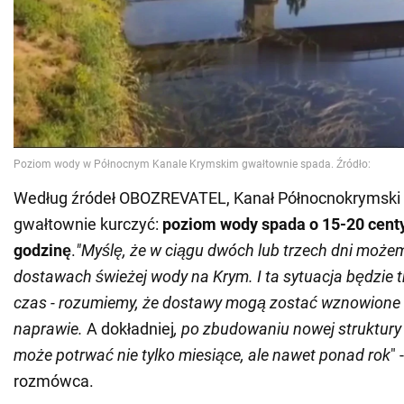
Według źródeł OBOZREVATEL, Kanał Północnokrymski 
gwałtownie kurczyć:
poziom wody spada o 15-20 cent
godzinę
.
"Myślę, że w ciągu dwóch lub trzech dni moż
dostawach świeżej wody na Krym. I ta sytuacja będzie t
czas - rozumiemy, że dostawy mogą zostać wznowione 
naprawie.
A dokładniej
, po zbudowaniu nowej struktury 
może potrwać nie tylko miesiące, ale nawet ponad rok
"
rozmówca.