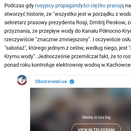
Podczas gdy
rosyjscy propagandyści ciężko pracują
na 
stworzyć historie, że "wszystko jest w porządku z wod
sekretarz prasowy prezydenta Rosji, Dmitrij Pieskow, 
przyznania, że przepływ wody do Kanału Północno-Kry
rzeczywiście "znacznie zmniejszony". I oczywiście osk
"sabotaż", którego jednym z celów, według niego, jest
Krymu wody". Jednocześnie przemilczał fakt, że to ros
ponad roku kontroluje elektrownię wodną w Kachowce