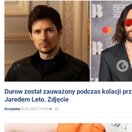
Durow został zauważony podczas kolacji prz
Jaredem Leto. Zdjęcie
05.03.2025 19:45
36
Rozrywka