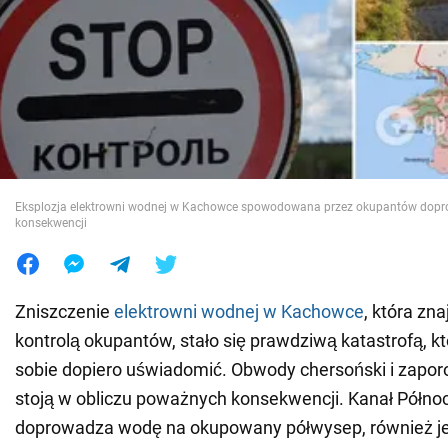
Wojna na Ukrainie
Świat
Jedzenie
Eksplozja elektrowni wodnej w Kachowce spowodowana przez okupantów dopr
konsekwencji
Zniszczenie
elektrowni wodnej w Kachowce
, która zna
kontrolą okupantów, stało się prawdziwą katastrofą, k
sobie dopiero uświadomić. Obwody chersoński i zaporo
stoją w obliczu poważnych konsekwencji. Kanał Północ
doprowadza wodę na okupowany półwysep, również je