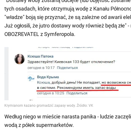
"Dostawy wody zostaną odcięte (lub objętość zostani
tych osadach, które otrzymują wodę z Kanału Północn
"władze" boją się przyznać, że są zależne od awarii el
Już ogłosili, że jutro dostawy wody również będą złe" 
OBOZREVATEL z Symferopola.
Według niego w mieście narasta panika - ludzie zaczęli
wodą z półek supermarketów.