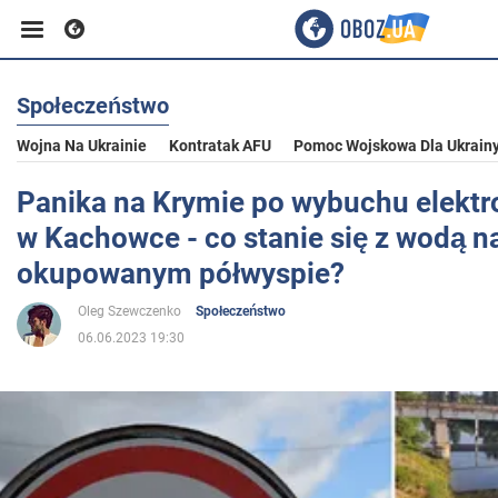
Społeczeństwo
Biznes
Wojna Na Ukrainie
Kontratak AFU
Pomoc Wojskowa Dla Ukrain
Sport
Panika na Krymie po wybuchu elektr
w Kachowce - co stanie się z wodą n
Rozrywka
okupowanym półwyspie?
Oleg Szewczenko
Społeczeństwo
Życie
06.06.2023 19:30
Polityka
Społeczeństwo