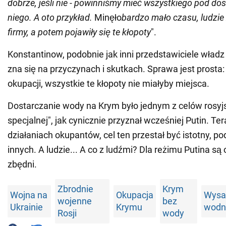
dobrze, jeśli nie - powinniśmy mieć wszystkiego pod dos
niego. A oto przykład.
Minęło
bardzo mało czasu, ludzie
firmy, a potem pojawiły się te kłopoty
".
Konstantinow, podobnie jak inni przedstawiciele władz
zna się na przyczynach i skutkach. Sprawa jest prosta:
okupacji, wszystkie te kłopoty nie miałyby miejsca.
Dostarczanie wody na Krym było jednym z celów rosyjsk
specjalnej", jak cynicznie przyznał wcześniej Putin. Te
działaniach okupantów, cel ten przestał być istotny, po
innych. A ludzie... A co z ludźmi? Dla reżimu Putina są 
zbędni.
Zbrodnie
Krym
Wojna na
Okupacja
Wysa
wojenne
bez
Ukrainie
Krymu
wodn
Rosji
wody