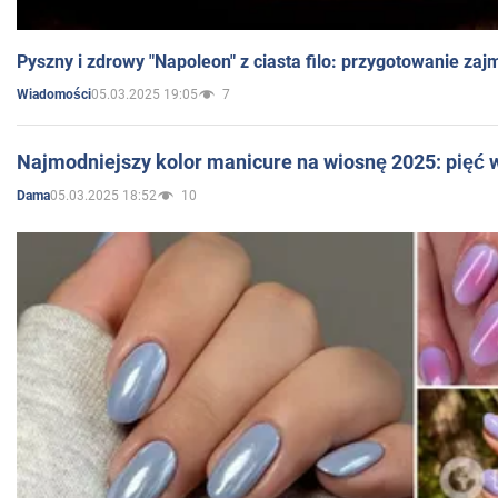
Pyszny i zdrowy "Napoleon" z ciasta filo: przygotowanie zaj
05.03.2025 19:05
7
Wiadomości
Najmodniejszy kolor manicure na wiosnę 2025: pięć
05.03.2025 18:52
10
Dama