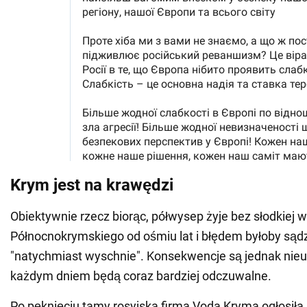
Krym jest na krawędzi
Obiektywnie rzecz biorąc, półwysep żyje bez słodkiej 
Północnokrymskiego od ośmiu lat i błędem byłoby sądz
"natychmiast wyschnie". Konsekwencje są jednak nieun
każdym dniem będą coraz bardziej odczuwalne.
Po pęknięciu tamy rosyjska firma Voda Kryma ogłosiła