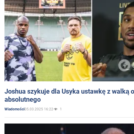
Joshua szykuje dla Usyka ustawkę z walką o 
absolutnego
05.03.2025 16:22
1
Wiadomości