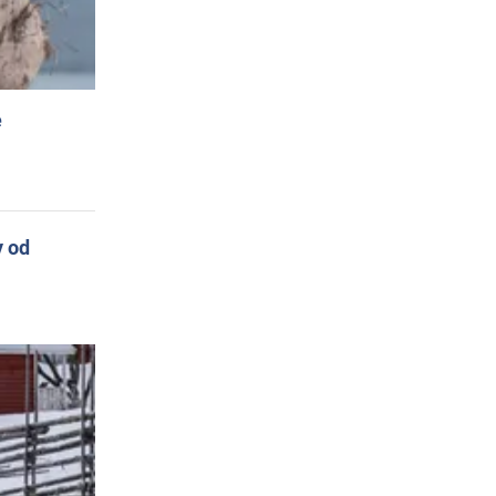
e
y od