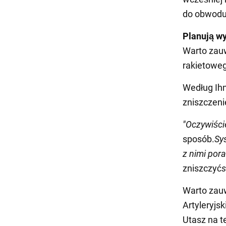
do obwodu 
Planują wy
Warto zauw
rakietoweg
Według Ihn
zniszczeni
"Oczywiście
sposób.
Sy
z nimi por
zniszczyć
Warto zau
Artyleryjs
Utasz na t