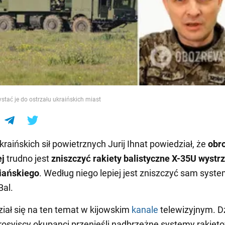
e
stać je do ostrzału ukraińskich miast
raińskich sił powietrznych Jurij Ihnat powiedział, że
obr
ej
trudno jest
zniszczyć rakiety balistyczne X-35U wystr
iańskiego
. Według niego lepiej jest zniszczyć sam syst
Bal.
ał się na ten temat w kijowskim
kanale
telewizyjnym. D
rosyjscy okupanci przenieśli nadbrzeżne systemy rakiet