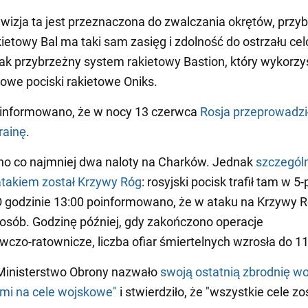
wizja ta jest przeznaczona do zwalczania okrętów, przy
ietowy Bal ma taki sam zasięg i zdolność do ostrzału ce
ak przybrzeżny system rakietowy Bastion, który wykorzy
we pociski rakietowe Oniks.
 informowano, że w nocy 13 czerwca
Rosja przeprowadzi
rainę
.
o co najmniej dwa naloty na Charków. Jednak
szczegól
atakiem został Krzywy Róg
: rosyjski pocisk trafił tam w 5
 godzinie 13:00 poinformowano, że w ataku na Krzywy 
 osób. Godzinę później, gdy zakończono operacje
czo-ratownicze, liczba ofiar śmiertelnych wzrosła do 11
 Ministerstwo Obrony nazwało
swoją ostatnią zbrodnię w
mi na cele wojskowe"
i stwierdziło, że "wszystkie cele zo