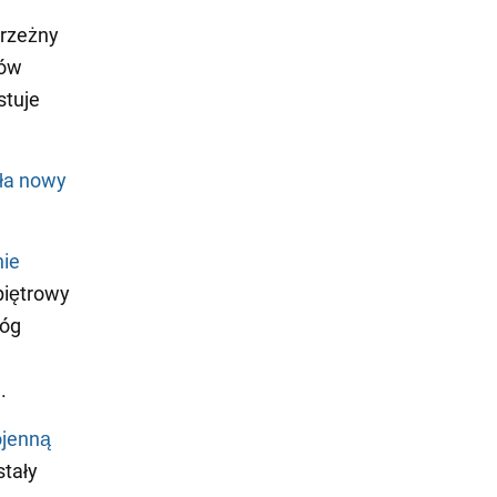
brzeżny
lów
stuje
ła nowy
nie
-piętrowy
Róg
.
ojenną
stały