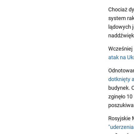
Chociaż dy
system rak
lądowych j
naddźwięko
Wcześniej
atak na Uk
Odnotowan
dotknięty 
budynek. O
zginęło 10
poszukiwaw
Rosyjskie
"uderzenia