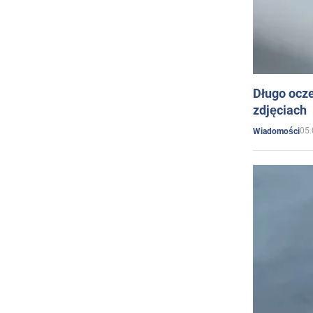
Długo ocz
zdjęciach
05.
Wiadomości