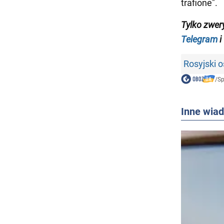
trafione".
Tylko zwer
Telegram
i
Rosyjski o
/
Sp
Inne wia