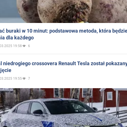
ać buraki w 10 minut: podstawowa metoda, która będzi
ia dla każdego
03.2025 19:58
6
 niedrogiego crossovera Renault Tesla został pokazan
jęcie
03.2025 19:55
7