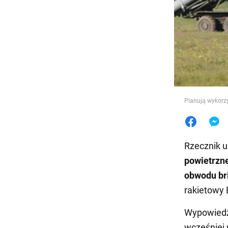
Jedzeni
Planują wykorzy
Rzecznik uk
powietrzn
obwodu br
rakietowy 
Wypowiedzi
wcześniej 