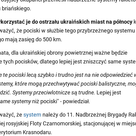
briańskiego.
korzystać je do ostrzału ukraińskich miast na północy
k
ażyć, że pociski w służbie tego przybrzeżnego systemu
o mają zasięg do 500 km.
ata, dla ukraińskiej obrony powietrznej ważne będzie
e tych pocisków, dlatego lepiej jest zniszczyć same syst
 te pociski lecą szybko i trudno jest na nie odpowiedzieć 
stemy, które mogą przechwytywać pociski balistyczne, mo
adzić. Systemy przeciwlotnicze są trudne.
Lepiej jest
same systemy
niż pociski" - powiedział.
ważyć, że
system
należy do 11. Nadbrzeżnej Brygady Ra
kiej rosyjskiej Floty Czarnomorskiej, stacjonującej w miej
erytorium Krasnodaru.