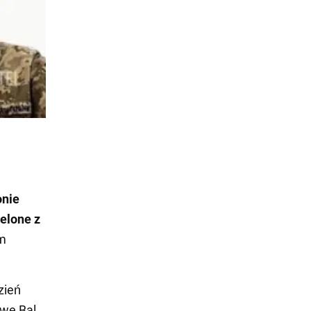
onie
zelone z
em
zień
owe Bal