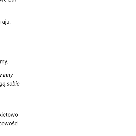
raju.
emy.
w inny
gą sobie
kietowo-
scowości