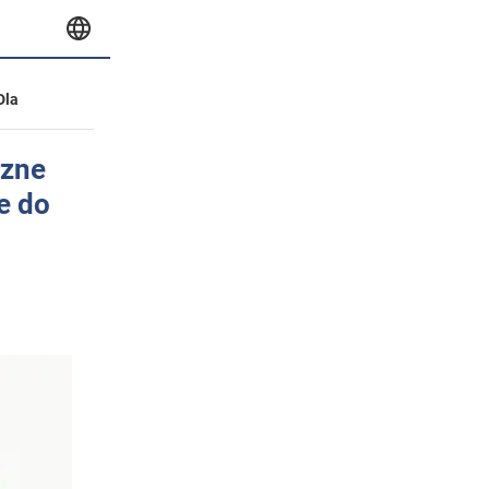
Dla
rzne
e do