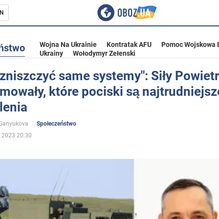
N
Wojna Na Ukrainie
Kontratak AFU
Pomoc Wojskowa 
ństwo
Ukrainy
Wołodymyr Zełenski
 zniszczyć same systemy": Siły Powiet
mowały, które pociski są najtrudniejsz
ka
lenia
 Ganyukova
Społeczeństwo
.2023 20:30
eństwo
a Ukrainie