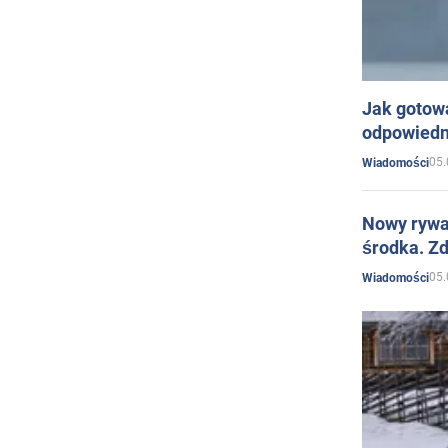
Jak gotow
odpowiedn
05.
Wiadomości
Nowy rywal
środka. Zd
05.
Wiadomości