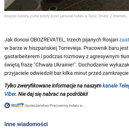
Jak donosi OBOZREVATEL, trzech pijanych Rosjan
zaa
w barze w hiszpańskiej Torrevieja. Pracownik baru jes
gastarbeiterem i podczas rozmowy z agresywnym tł
świętą frazę "Chwała Ukrainie!". Dochodzenie wykazało,
przyjaciele odwiedzili bar kilka minut przed zamknięci
Tylko zweryfikowane informacje na naszym
kanale Tel
Viber
. Nie daj się nabrać na podróbki!
/
Społeczeństwo
/
Pracownicy hotelu w...
Inne wiadomości