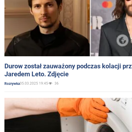
Durow został zauważony podczas kolacji prz
Jaredem Leto. Zdjęcie
05.03.2025 19:45
36
Rozrywka