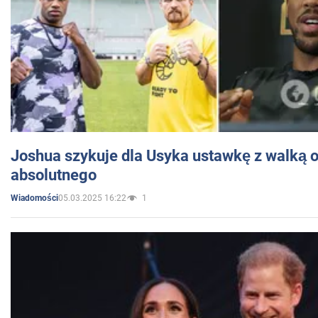
Joshua szykuje dla Usyka ustawkę z walką o 
absolutnego
05.03.2025 16:22
1
Wiadomości