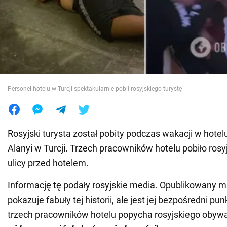
Wojna na Ukrainie
Świat
Jedzenie
Personel hotelu w Turcji spektakularnie pobił rosyjskiego turystę
Rosyjski turysta został pobity podczas wakacji w hote
Alanyi w Turcji. Trzech pracowników hotelu pobiło rosy
ulicy przed hotelem.
Informację tę podały rosyjskie media. Opublikowany ma
pokazuje fabuły tej historii, ale jest jej bezpośredni pu
trzech pracowników hotelu popycha rosyjskiego obyw