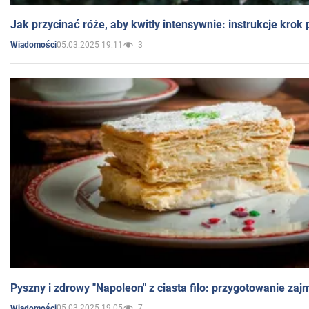
Jak przycinać róże, aby kwitły intensywnie: instrukcje krok
05.03.2025 19:11
3
Wiadomości
Pyszny i zdrowy "Napoleon" z ciasta filo: przygotowanie zaj
05.03.2025 19:05
7
Wiadomości