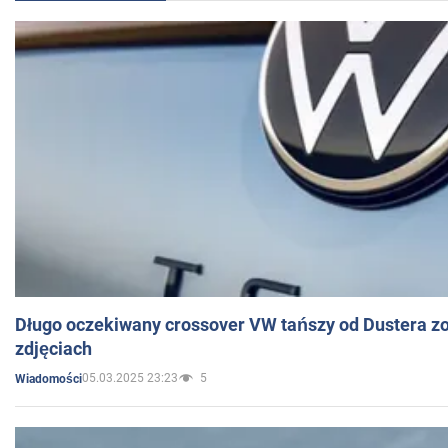
Długo oczekiwany crossover VW tańszy od Dustera zo
zdjęciach
05.03.2025 23:23
5
Wiadomości