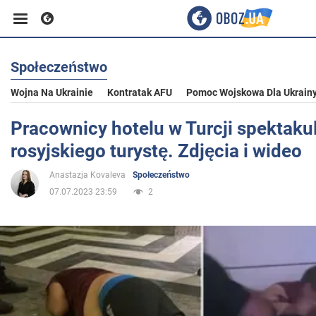
Społeczeństwo
Biznes
Wojna Na Ukrainie
Kontratak AFU
Pomoc Wojskowa Dla Ukrain
Sport
Pracownicy hotelu w Turcji spektakul
rosyjskiego turystę. Zdjęcia i wideo
Rozrywka
Anastazja Kovaleva
Społeczeństwo
07.07.2023 23:59
2
Życie
Polityka
Społeczeństwo