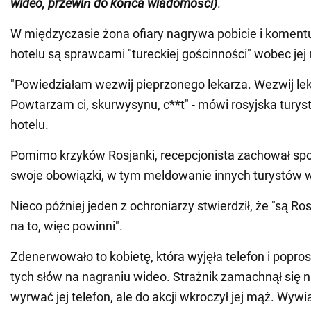
wideo, przewiń do końca wiadomości)
.
W międzyczasie żona ofiary nagrywa pobicie i komentu
hotelu są sprawcami "tureckiej gościnności" wobec jej
"Powiedziałam wezwij pieprzonego lekarza. Wezwij le
Powtarzam ci, skurwysynu, c**t" - mówi rosyjska tury
hotelu.
Pomimo krzyków Rosjanki, recepcjonista zachował spo
swoje obowiązki, w tym meldowanie innych turystów w
Nieco później jeden z ochroniarzy stwierdził, że "są Ro
na to, więc powinni".
Zdenerwowało to kobietę, która wyjęła telefon i popros
tych słów na nagraniu wideo. Strażnik zamachnął się n
wyrwać jej telefon, ale do akcji wkroczył jej mąż. Wywi