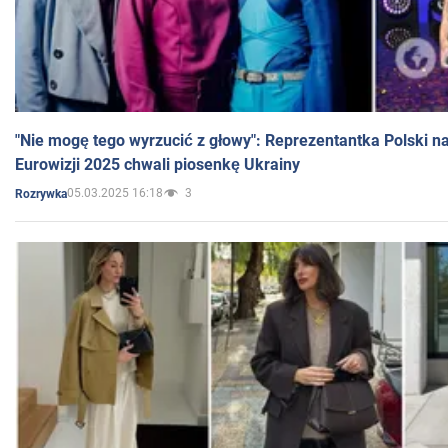
"Nie mogę tego wyrzucić z głowy": Reprezentantka Polski n
Eurowizji 2025 chwali piosenkę Ukrainy
05.03.2025 16:18
3
Rozrywka