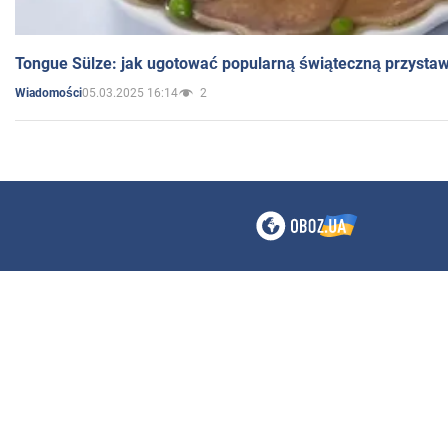
Tongue Sülze: jak ugotować popularną świąteczną przysta
05.03.2025 16:14
2
Wiadomości