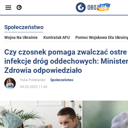
Społeczeństwo
Biznes
Wojna Na Ukrainie
Kontratak AFU
Pomoc Wojskowa Dla Ukrain
Sport
Czy czosnek pomaga zwalczać ostre
infekcje dróg oddechowych: Ministe
Rozrywka
Zdrowia odpowiedziało
Yulia Poterianko
Społeczeństwo
Życie
03.05.2023 11:42
Polityka
Społeczeństwo