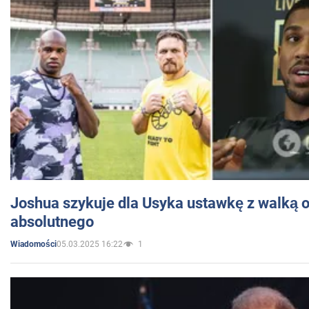
Joshua szykuje dla Usyka ustawkę z walką o 
absolutnego
05.03.2025 16:22
1
Wiadomości