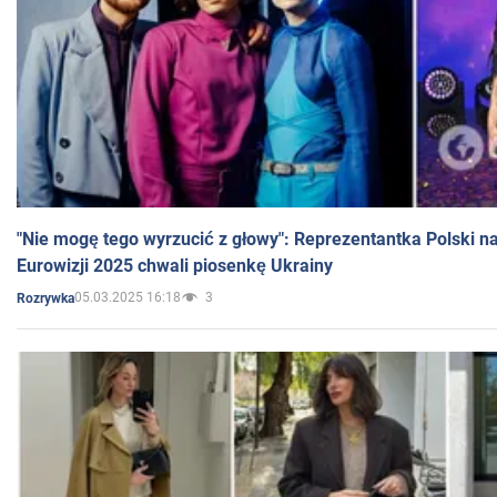
"Nie mogę tego wyrzucić z głowy": Reprezentantka Polski n
Eurowizji 2025 chwali piosenkę Ukrainy
05.03.2025 16:18
3
Rozrywka