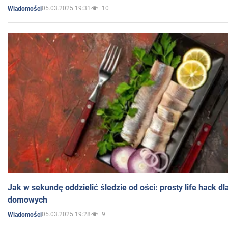
05.03.2025 19:31
10
Wiadomości
Jak w sekundę oddzielić śledzie od ości: prosty life hack d
domowych
05.03.2025 19:28
9
Wiadomości