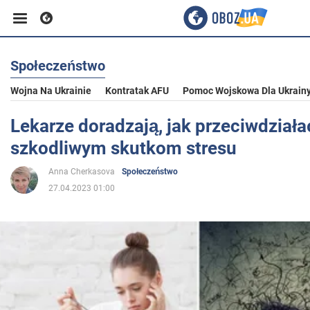
Społeczeństwo
Biznes
Wojna Na Ukrainie
Kontratak AFU
Pomoc Wojskowa Dla Ukrain
Sport
Lekarze doradzają, jak przeciwdziała
szkodliwym skutkom stresu
Rozrywka
Anna Cherkasova
Społeczeństwo
27.04.2023 01:00
Życie
Polityka
Społeczeństwo