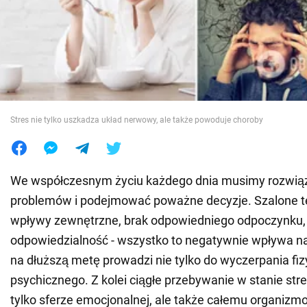
Wojna na Ukrainie
Świat
Jedzenie
Stres nie tylko uszkadza układ nerwowy, ale także powoduje choroby
We współczesnym życiu każdego dnia musimy rozwią
problemów i podejmować poważne decyzje. Szalone 
wpływy zewnętrzne, brak odpowiedniego odpoczynku,
odpowiedzialność - wszystko to negatywnie wpływa n
na dłuższą metę prowadzi nie tylko do wyczerpania fiz
psychicznego. Z kolei ciągłe przebywanie w stanie stre
tylko sferze emocjonalnej, ale także całemu organizm