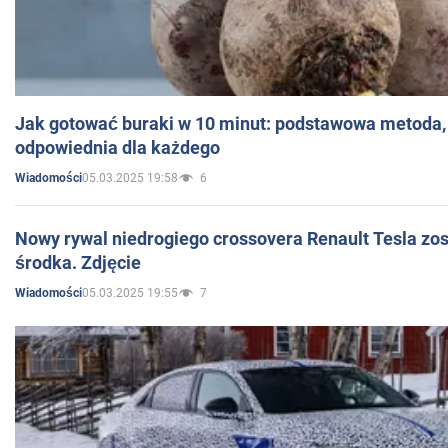
Jak gotować buraki w 10 minut: podstawowa metoda, 
odpowiednia dla każdego
05.03.2025 19:58
6
Wiadomości
Nowy rywal niedrogiego crossovera Renault Tesla zo
środka. Zdjęcie
05.03.2025 19:55
7
Wiadomości