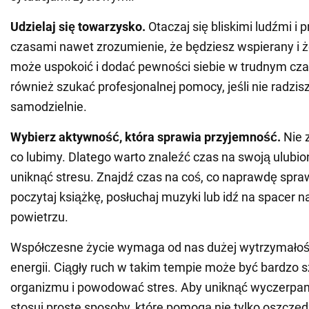
Udzielaj się towarzysko.
Otaczaj się bliskimi ludźmi i p
czasami nawet zrozumienie, że będziesz wspierany i ż
może uspokoić i dodać pewności siebie w trudnym czas
również szukać profesjonalnej pomocy, jeśli nie radzis
samodzielnie.
Wybierz aktywność, która sprawia przyjemność.
Nie 
co lubimy. Dlatego warto znaleźć czas na swoją ulubio
uniknąć stresu. Znajdź czas na coś, co naprawdę spra
poczytaj książkę, posłuchaj muzyki lub idź na spacer 
powietrzu.
Współczesne życie wymaga od nas dużej wytrzymałoś
energii. Ciągły ruch w takim tempie może być bardzo s
organizmu i powodować stres. Aby uniknąć wyczerpan
stosuj proste sposoby, które pomogą nie tylko oszczę