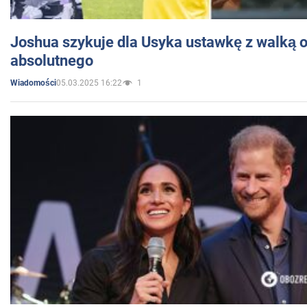
Joshua szykuje dla Usyka ustawkę z walką o 
absolutnego
05.03.2025 16:22
1
Wiadomości