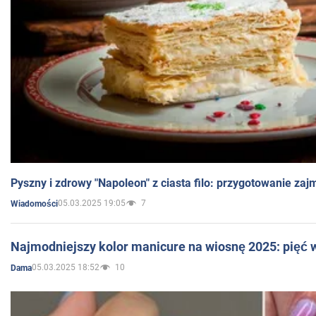
Pyszny i zdrowy "Napoleon" z ciasta filo: przygotowanie zaj
05.03.2025 19:05
7
Wiadomości
Najmodniejszy kolor manicure na wiosnę 2025: pięć
05.03.2025 18:52
10
Dama