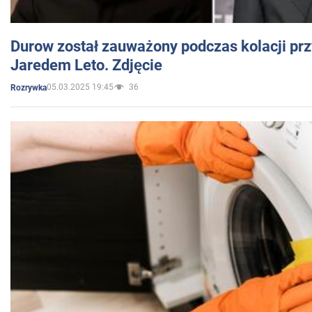
Durow został zauważony podczas kolacji prz
Jaredem Leto. Zdjęcie
05.03.2025 19:45
36
Rozrywka