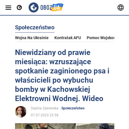
Społeczeństwo
Wojna Na Ukrainie
Kontratak AFU
Pomoc Wojskowa Dla U
Niewidziany od prawie
miesiąca: wzruszające
spotkanie zaginionego psa i
właścicieli po wybuchu
bomby w Kachowskiej
Elektrowni Wodnej. Wideo
Sophia Zakrevska
Społeczeństwo
07.07.2023 23:58