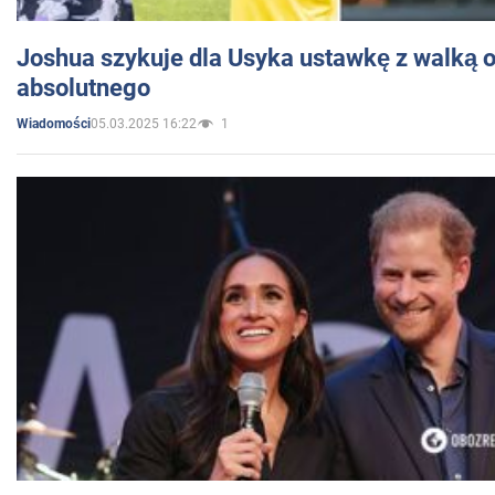
Joshua szykuje dla Usyka ustawkę z walką o 
absolutnego
05.03.2025 16:22
1
Wiadomości