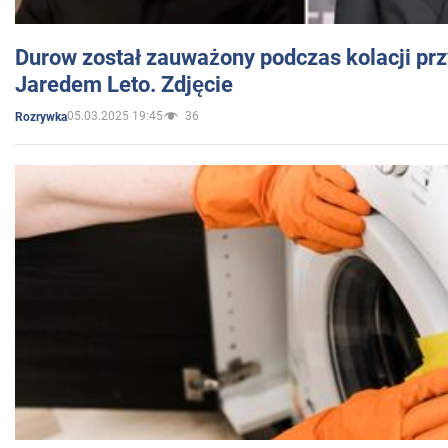
Durow został zauważony podczas kolacji prz
Jaredem Leto. Zdjęcie
05.03.2025 19:45
36
Rozrywka