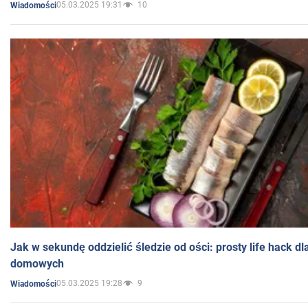
05.03.2025 19:31
10
Wiadomości
Jak w sekundę oddzielić śledzie od ości: prosty life hack d
domowych
05.03.2025 19:28
9
Wiadomości