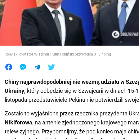
Wojna na Ukrainie
Świat
Jedzenie
Rosyjski dyktator Władimir Putin i chiński przywódca Xi Jinping
Chiny
najprawdopodobniej nie wezmą udziału w Szc
Ukrainy
, który odbędzie się w Szwajcarii w dniach 15-
listopada przedstawiciele Pekinu nie potwierdzili swoj
Zostało to wyjaśnione przez rzecznika prezydenta Ukr
Nikiforowa
, na antenie zjednoczonego krajowego mar
telewizyjnego. Przypomnijmy, że pod koniec maja chiń