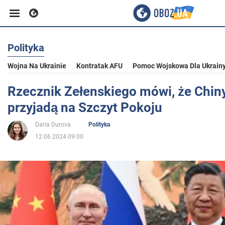
Polityka
Biznes
Wojna Na Ukrainie
Kontratak AFU
Pomoc Wojskowa Dla Ukrain
Sport
Rzecznik Zełenskiego mówi, że Chiny
przyjadą na Szczyt Pokoju
Rozrywka
Daria Durova
Polityka
12.06.2024 09:00
Życie
Polityka
Społeczeństwo