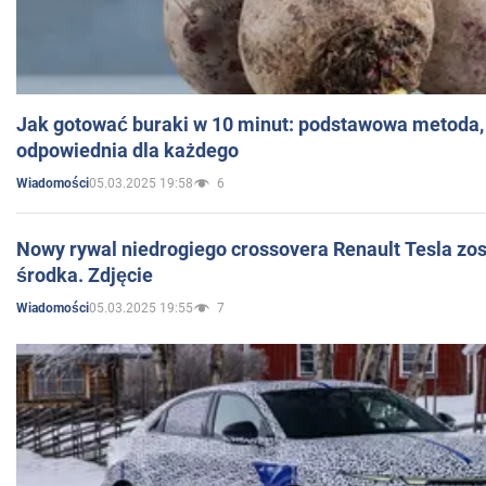
Jak gotować buraki w 10 minut: podstawowa metoda, 
odpowiednia dla każdego
05.03.2025 19:58
6
Wiadomości
Nowy rywal niedrogiego crossovera Renault Tesla zo
środka. Zdjęcie
05.03.2025 19:55
7
Wiadomości