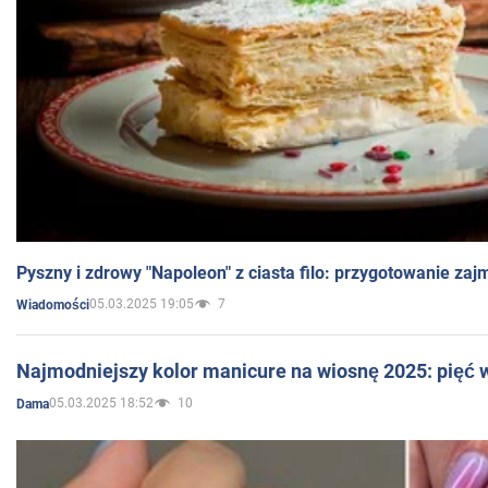
Pyszny i zdrowy "Napoleon" z ciasta filo: przygotowanie zaj
05.03.2025 19:05
7
Wiadomości
Najmodniejszy kolor manicure na wiosnę 2025: pięć
05.03.2025 18:52
10
Dama