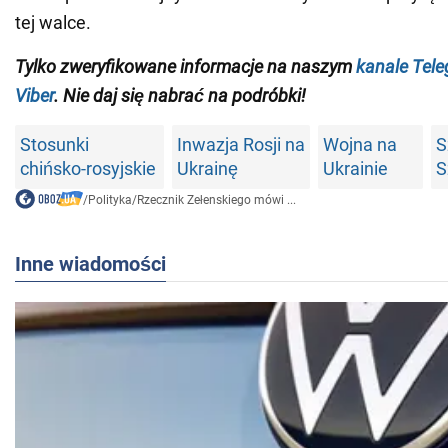
tej walce.
Tylko zweryfikowane informacje na naszym
kanale Tel
Viber
. Nie daj się nabrać na podróbki!
Stosunki
Inwazja Rosji na
Wojna na
S
chińsko-rosyjskie
Ukrainę
Ukrainie
S
/
Polityka
/
Rzecznik Zełenskiego mówi ...
Inne wiadomości