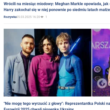
Wrócili na miesiąc miodowy: Meghan Markle opowiada, jak s
Harry zakochał się w niej ponownie po siedmiu latach małż
05.03.2025 16:20
1
Rozrywka
"Nie mogę tego wyrzucić z głowy": Reprezentantka Polski n
Eurowizji 2025 chwali piosenkę Ukrainy