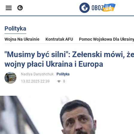
Polityka
Biznes
Wojna Na Ukrainie
Kontratak AFU
Pomoc Wojskowa Dla Ukrain
Sport
"Musimy być silni": Zełenski mówi, ż
wojny płaci Ukraina i Europa
Rozrywka
Nadiya Danyshchuk
Polityka
13.02.2025 22:39
8
Życie
Polityka
Społeczeństwo