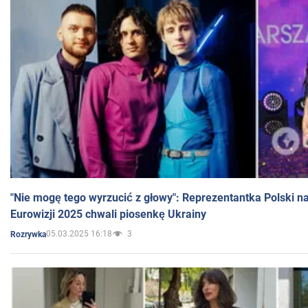
"Nie mogę tego wyrzucić z głowy": Reprezentantka Polski n
Eurowizji 2025 chwali piosenkę Ukrainy
05.03.2025 16:18
3
Rozrywka