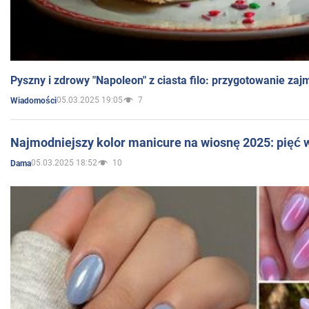
Pyszny i zdrowy "Napoleon" z ciasta filo: przygotowanie zaj
05.03.2025 19:05
7
Wiadomości
Najmodniejszy kolor manicure na wiosnę 2025: pięć
05.03.2025 18:52
10
Dama