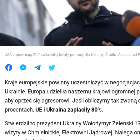
Wojna na Ukrainie
Świat
Jedzenie
USA zapewniają 20% całkowitej kwoty pomocy dla Ukrainy. Źródło: Associated 
Kraje europejskie powinny uczestniczyć w negocjacja
Ukrainie. Europa udzieliła naszemu krajowi ogromnej
aby oprzeć się agresorowi. Jeśli obliczymy tak zwaną
procentach,
UE i Ukraina zapłaciły 80%.
Stwierdził to prezydent Ukrainy Wołodymyr Zełenski 1
wizyty w Chmielnickiej Elektrowni Jądrowej. Nalega o