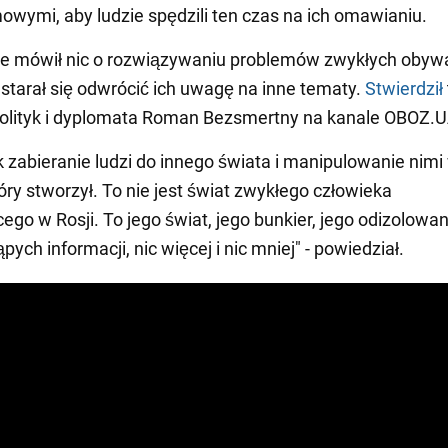
mowymi, aby ludzie spędzili ten czas na ich omawianiu.
ie mówił nic o rozwiązywaniu problemów zwykłych obywa
c starał się odwrócić ich uwagę na inne tematy.
Stwierdził
polityk i dyplomata Roman Bezsmertny na kanale OBOZ.U
ak zabieranie ludzi do innego świata i manipulowanie nim
tóry stworzył. To nie jest świat zwykłego człowieka
ego w Rosji. To jego świat, jego bunkier, jego odizolowa
ych informacji, nic więcej i nic mniej" - powiedział.