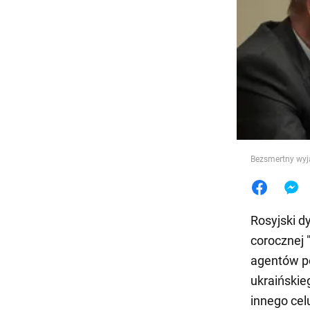
Jedzeni
Bezsmertny wyja
Rosyjski d
corocznej "
agentów po
ukraińskie
innego cel