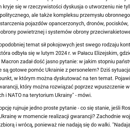
kryje się w rzeczywistości dyskusja o utworzeniu nie tyl
olitycznego, ale także kompleksu przemysłu obronnego
starczenia pojazdów opancerzonych, dronów, pocisków,
brony powietrznej i systemów obrony przeciwrakietowe
podobniej temat sił pokojowych jest swego rodzaju kon
tóra odbyła się w lutym 2024 r. w Pałacu Elizejskim, gdzi
acron zadał dość jasno pytanie: w jakim stopniu pańs
e są gotowe pomóc Ukrainie z personelem? Dziś sytuacj
punkt, w którym można dyskutować na ten temat. Pojawił
arancji, który można rozwiązać poprzez wpuszczenie w
ch i NATO na terytorium Ukrainy" - mówi.
pcję rujnuje jedno proste pytanie - co się stanie, jeśli Ros
Ukrainę w momencie realizacji gwarancji? Zachodnie wo
 zbiorą i wrócą, ponieważ nie nadają się do walki. "Nadają