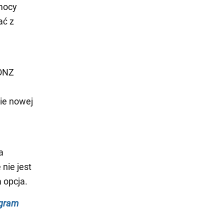
omocy
ać z
 ONZ
nie nowej
a
nie jest
a opcja.
egram