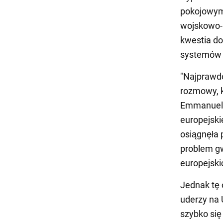
pokojowym 
wojskowo-p
kwestia do
systemów o
"Najprawdo
rozmowy, k
Emmanuel M
europejski
osiągnęła 
problem gw
europejski
Jednak tę o
uderzy na 
szybko się