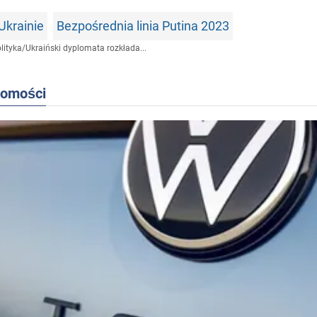
Ukrainie
Bezpośrednia linia Putina 2023
lityka
/
Ukraiński dyplomata rozkłada...
domości