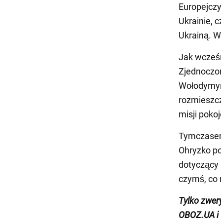
Europejczy
Ukrainie, 
Ukrainą. W
Jak wcześn
Zjednoczon
Wołodymyr 
rozmieszcz
misji pokoj
Tymczasem
Ohryzko po
dotyczący 
czymś, co 
Tylko zwer
OBOZ.UA i