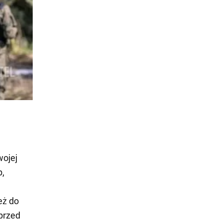
wojej
p,
eż do
 przed