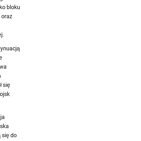
ko bloku
 oraz
j.
tynuacją
e
twa
a
 się
ojsk
ja
jska
 się do