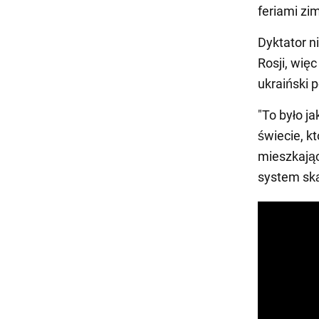
feriami zi
Dyktator n
Rosji, wię
ukraiński 
"To było j
świecie, k
mieszkając
system skąp