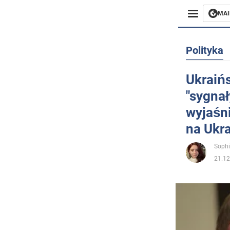
MAI
Biznes
Polityka
Sport
Ukraińs
"sygnał
Rozryw
wyjaśni
Życie
na Ukra
Polityka
Sophi
21.12
Społecz
Wojna n
Świat