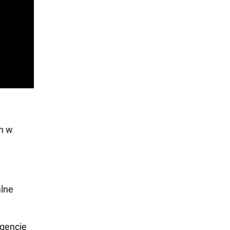
h w
alne
gencie