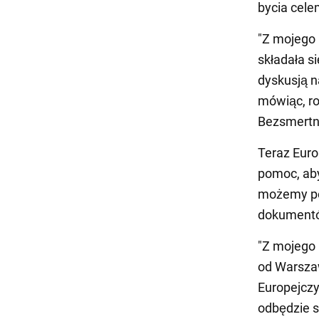
bycia celem
"Z mojego 
składała s
dyskusją n
mówiąc, ro
Bezsmertn
Teraz Eur
pomoc, aby
możemy por
dokument
"Z mojego 
od Warszaw
Europejczy
odbędzie si