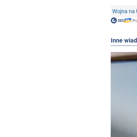
Wojna na 
/
Po
Inne wia