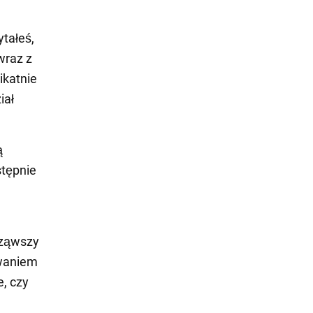
tałeś,
wraz z
ikatnie
iał
ą
stępnie
cząwszy
owaniem
, czy