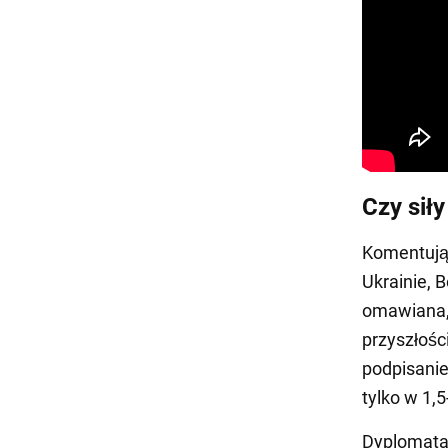
Czy sił
Komentując
Ukrainie, 
omawiana, 
przyszłośc
podpisanie
tylko w 1,5
Dyplomata