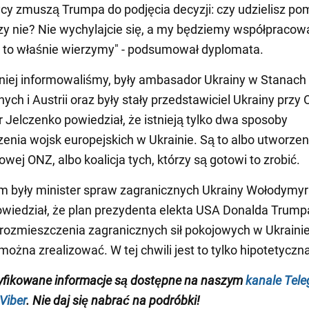
cy zmuszą Trumpa do podjęcia decyzji: czy udzielisz p
czy nie? Nie wychylajcie się, a my będziemy współpracow
 to właśnie wierzymy" - podsumował dyplomata.
iej informowaliśmy, były ambasador Ukrainy w Stanach
ych i Austrii oraz były stały przedstawiciel Ukrainy przy
Jelczenko powiedział, że istnieją tylko dwa sposoby
enia wojsk europejskich w Ukrainie. Są to albo utworze
owej ONZ, albo koalicja tych, którzy są gotowi to zrobić.
 były minister spraw zagranicznych Ukrainy Wołodymyr
wiedział, że plan prezydenta elekta USA Donalda Trump
rozmieszczenia zagranicznych sił pokojowych w Ukrainie 
można zrealizować. W tej chwili jest to tylko hipotetyczn
yfikowane informacje są dostępne na naszym
kanale Tel
Viber
. Nie daj się nabrać na podróbki!