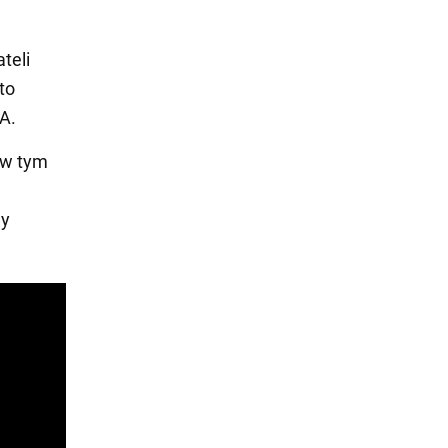
teli
to
A.
i w tym
ny