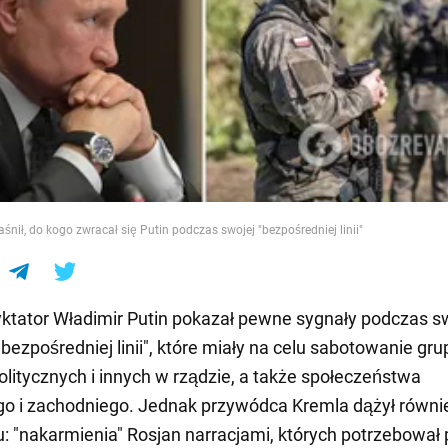
e
śnił, do kogo zwracał się Putin podczas swojej "bezpośredniej linii"
yktator Władimir Putin pokazał pewne sygnały podczas s
bezpośredniej linii", które miały na celu sabotowanie gru
litycznych i innych w rządzie, a także społeczeństwa
go i zachodniego. Jednak przywódca Kremla dążył równi
u: "nakarmienia" Rosjan narracjami, których potrzebował