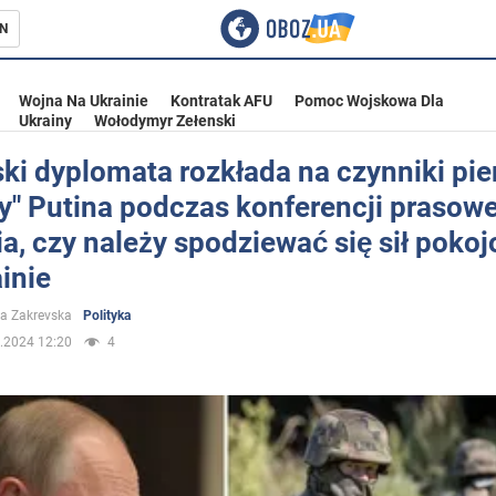
N
Wojna Na Ukrainie
Kontratak AFU
Pomoc Wojskowa Dla
Ukrainy
Wołodymyr Zełenski
ki dyplomata rozkłada na czynniki pi
y" Putina podczas konferencji prasowej
ka
a, czy należy spodziewać się sił poko
inie
a Zakrevska
Polityka
.2024 12:20
4
eństwo
a Ukrainie