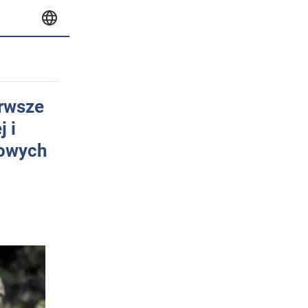
erwsze
 i
jowych