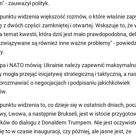
" - zauważył polityk.
punktu widzenia większość rozmów, o które właśnie zapy
ię z dwóch części: zamkniętej i otwartej. Wskazuje to, że 
a temat kwestii, która dziś jest mało prawdopodobna, del
związywane są również inne ważne problemy" - powiedz
y.
opa i NATO mówią: Ukrainie należy zapewnić maksymaln
 mogła przejąć inicjatywę strategiczną i taktyczną, a na
ozmawiać o negocjacjach i podpisaniu jakichkolwiek
ów.
punktu widzenia to, co dzieje się w ostatnich dniach, po
y, Lwowa, a następnie Brukseli, jest w istocie przygot
ków do dialogu z Donaldem Trumpem. Nie jest oczywiste
ę to w czasie inauguracji, czy później, ale jasne jest, że