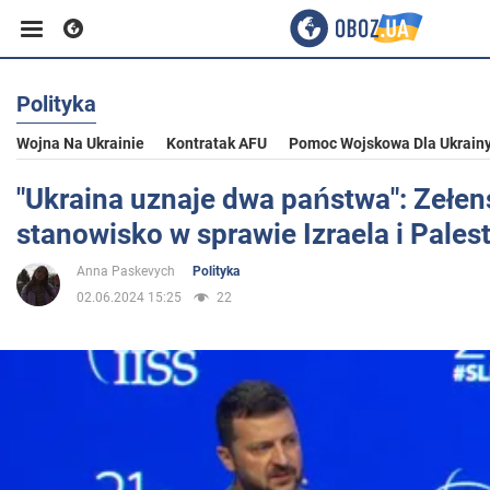
Polityka
Biznes
Wojna Na Ukrainie
Kontratak AFU
Pomoc Wojskowa Dla Ukrain
Sport
"Ukraina uznaje dwa państwa": Zełen
stanowisko w sprawie Izraela i Pales
Rozrywka
Anna Paskevych
Polityka
02.06.2024 15:25
22
Życie
Polityka
Społeczeństwo