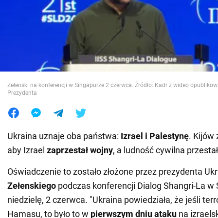
Wojna na Ukrainie
Świat
Jedzenie
Zełenski na konferencji w Singapurze 2 czerwca. Źródło: Kadr z wideo opubliko
Prezydenta
Ukraina uznaje oba państwa:
Izrael i Palestynę
. Kijów
aby Izrael
zaprzestał wojny
, a ludność cywilna przestał
Oświadczenie to zostało złożone przez prezydenta Uk
Zełenskiego
podczas konferencji Dialog Shangri-La w
niedzielę, 2 czerwca. "Ukraina powiedziała, że jeśli terr
Hamasu, to było to w
pierwszym dniu ataku
na izraels