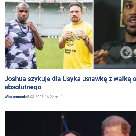
Joshua szykuje dla Usyka ustawkę z walką o 
absolutnego
05.03.2025 16:22
1
Wiadomości