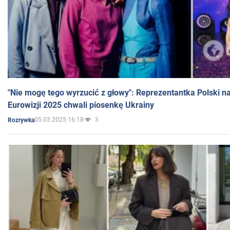
"Nie mogę tego wyrzucić z głowy": Reprezentantka Polski n
Eurowizji 2025 chwali piosenkę Ukrainy
05.03.2025 16:18
3
Rozrywka