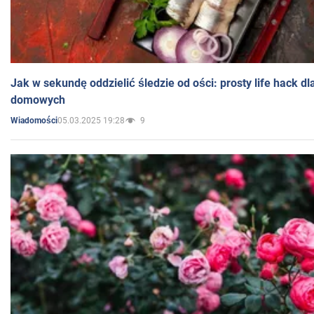
Jak w sekundę oddzielić śledzie od ości: prosty life hack d
domowych
05.03.2025 19:28
9
Wiadomości