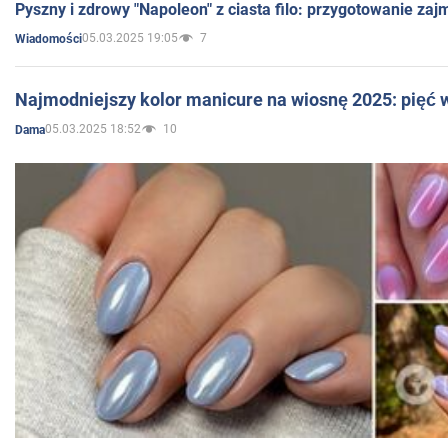
Pyszny i zdrowy "Napoleon" z ciasta filo: przygotowanie zaj
05.03.2025 19:05
7
Wiadomości
Najmodniejszy kolor manicure na wiosnę 2025: pięć
05.03.2025 18:52
10
Dama