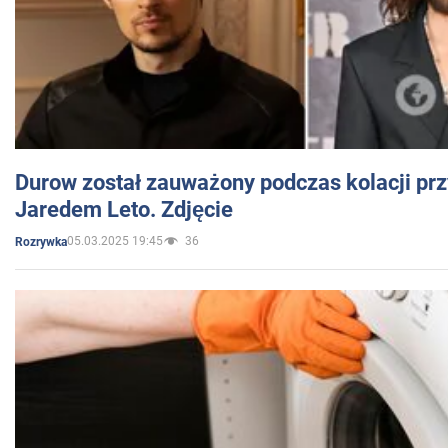
Durow został zauważony podczas kolacji prz
Jaredem Leto. Zdjęcie
05.03.2025 19:45
36
Rozrywka