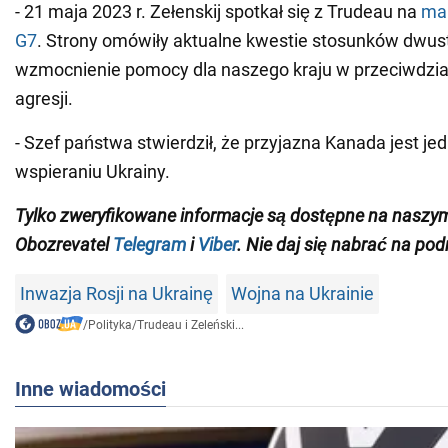
- 21 maja 2023 r. Zełenskij spotkał się z Trudeau na
mar
G7
. Strony omówiły aktualne kwestie stosunków dwust
wzmocnienie pomocy dla naszego kraju w przeciwdział
agresji.
- Szef państwa stwierdził, że przyjazna Kanada jest j
wspieraniu Ukrainy.
Tylko zweryfikowane informacje są dostępne na naszy
Obozrevatel
Telegram
i
Viber
. Nie daj się nabrać na pod
Inwazja Rosji na Ukrainę
Wojna na Ukrainie
/
Polityka
/
Trudeau i Zeleński...
Inne wiadomości