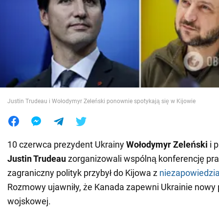
Wojna na Ukrainie
Świat
Jedzenie
Justin Trudeau i Wołodymyr Zeleński ponownie spotykają się w Kijowie
10 czerwca prezydent Ukrainy
Wołodymyr Zeleński
i 
Justin Trudeau
zorganizowali wspólną konferencję pra
zagraniczny polityk przybył do Kijowa z
niezapowiedzia
Rozmowy ujawniły, że Kanada zapewni Ukrainie nowy
wojskowej.