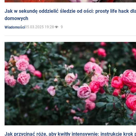
Jak w sekundę oddzielić śledzie od ości: prosty life hack d
domowych
05.03.2025 19:28
9
Wiadomości
Jak przycinać róże, aby kwitły intensywnie: instrukcje krok