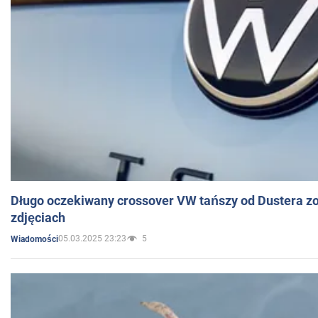
Długo oczekiwany crossover VW tańszy od Dustera zo
zdjęciach
05.03.2025 23:23
5
Wiadomości