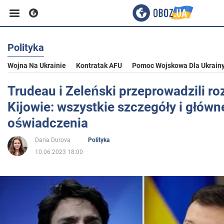
Polityka
Biznes
Wojna Na Ukrainie
Kontratak AFU
Pomoc Wojskowa Dla Ukrain
Sport
Trudeau i Zeleński przeprowadzili 
Kijowie: wszystkie szczegóły i główn
Rozrywka
oświadczenia
Daria Durova
Polityka
Życie
10.06.2023 18:00
Polityka
Społeczeństwo