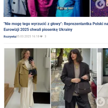
"Nie mogę tego wyrzucić z głowy": Reprezentantka Polski n
Eurowizji 2025 chwali piosenkę Ukrainy
05.03.2025 16:18
3
Rozrywka