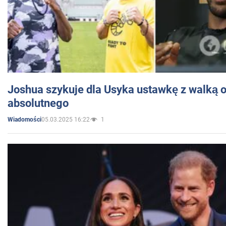
Joshua szykuje dla Usyka ustawkę z walką o 
absolutnego
05.03.2025 16:22
1
Wiadomości