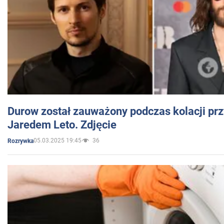
Durow został zauważony podczas kolacji prz
Jaredem Leto. Zdjęcie
05.03.2025 19:45
36
Rozrywka