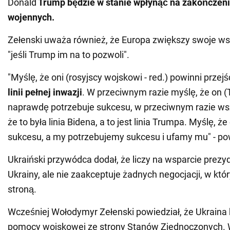
Donald
Trump będzie w stanie wpłynąć na zakończeni
wojennych.
Zełenski uważa również, że Europa zwiększy swoje wsp
"jeśli Trump im na to pozwoli".
"Myślę, że oni (rosyjscy wojskowi - red.) powinni przej
linii pełnej inwazji
. W przeciwnym razie myślę, że on (T
naprawdę potrzebuje sukcesu, w przeciwnym razie ws
że to była linia Bidena, a to jest linia Trumpa. Myślę, ż
sukcesu, a my potrzebujemy sukcesu i ufamy mu" - po
Ukraiński przywódca dodał, że liczy na wsparcie prezy
Ukrainy, ale nie zaakceptuje żadnych negocjacji, w któr
stroną.
Wcześniej Wołodymyr Zełenski powiedział, że Ukraina
pomocy wojskowej ze strony Stanów Zjednoczonych. 