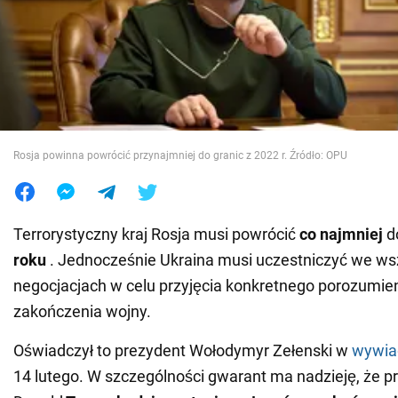
Wojna na Ukrainie
Świat
Jedzenie
Rosja powinna powrócić przynajmniej do granic z 2022 r. Źródło: OPU
Terrorystyczny kraj Rosja musi powrócić
co najmniej
d
roku
. Jednocześnie Ukraina musi uczestniczyć we ws
negocjacjach w celu przyjęcia konkretnego porozumie
zakończenia wojny.
Oświadczył to prezydent Wołodymyr Zełenski w
wywiad
14 lutego. W szczególności gwarant ma nadzieję, że 