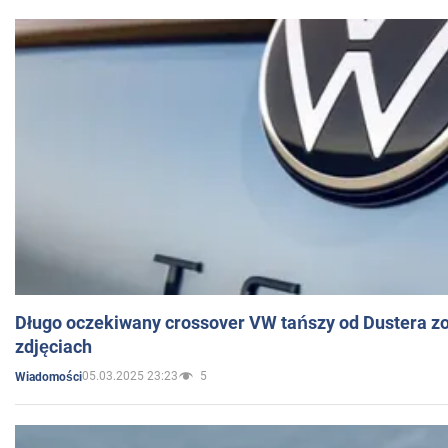
Długo oczekiwany crossover VW tańszy od Dustera zo
zdjęciach
05.03.2025 23:23
5
Wiadomości