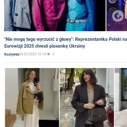
"Nie mogę tego wyrzucić z głowy": Reprezentantka Polski n
Eurowizji 2025 chwali piosenkę Ukrainy
05.03.2025 16:18
3
Rozrywka