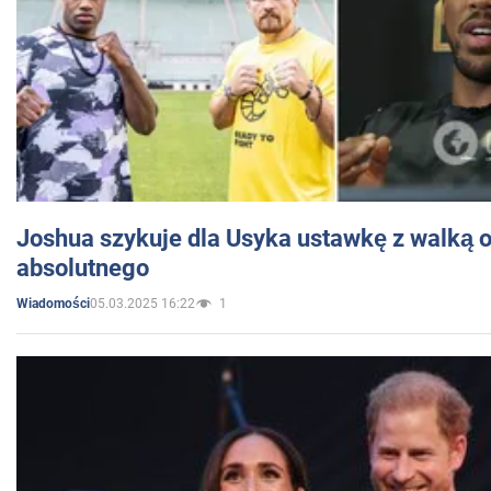
Joshua szykuje dla Usyka ustawkę z walką o 
absolutnego
05.03.2025 16:22
1
Wiadomości