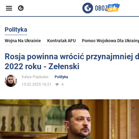
Polityka
Biznes
Wojna Na Ukrainie
Kontratak AFU
Pomoc Wojskowa Dla Ukrain
Sport
Rosja powinna wrócić przynajmniej d
2022 roku - Zełenski
Rozrywka
Katya Popliuiko
Polityka
15.02.2025 16:21
4
Życie
Polityka
Społeczeństwo