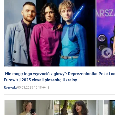
"Nie mogę tego wyrzucić z głowy": Reprezentantka Polski n
Eurowizji 2025 chwali piosenkę Ukrainy
05.03.2025 16:18
3
Rozrywka