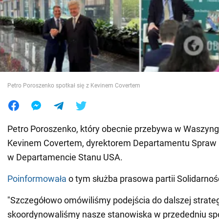
Wojna na Ukrainie
Świat
Jedzenie
Petro Poroszenko spotkał się z Kevinem Covertem
Petro Poroszenko, który obecnie przebywa w Waszyngto
Kevinem Covertem, dyrektorem Departamentu Spraw 
w Departamencie Stanu USA.
Poinformowała
o tym służba prasowa partii Solidarnoś
"Szczegółowo omówiliśmy podejścia do dalszej strategi
skoordynowaliśmy nasze stanowiska w przededniu sp