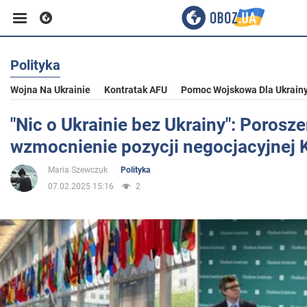
Polityka
Biznes
Wojna Na Ukrainie
Kontratak AFU
Pomoc Wojskowa Dla Ukrain
Sport
"Nic o Ukrainie bez Ukrainy": Poros
wzmocnienie pozycji negocjacyjnej 
Rozrywka
Maria Szewczuk
Polityka
07.02.2025 15:16
2
Życie
Polityka
Społeczeństwo