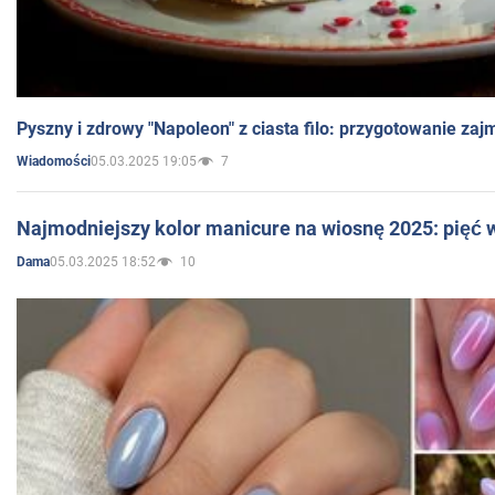
Pyszny i zdrowy "Napoleon" z ciasta filo: przygotowanie zaj
05.03.2025 19:05
7
Wiadomości
Najmodniejszy kolor manicure na wiosnę 2025: pięć
05.03.2025 18:52
10
Dama