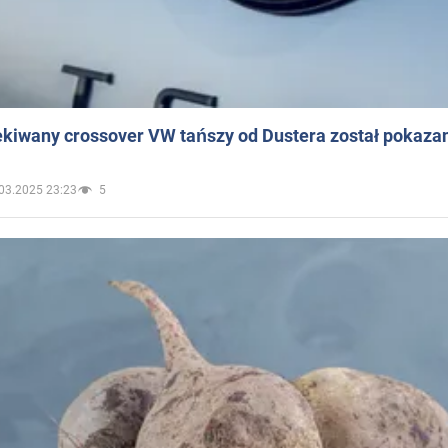
ekiwany crossover VW tańszy od Dustera został pokaza
03.2025 23:23
5