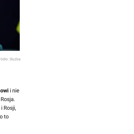
ródło: Służba
nowi
i nie
 Rosja.
 Rosji,
o to