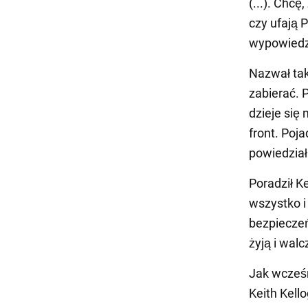
(...). Chc
czy ufają 
wypowiedzi
Nazwał tak
zabierać. 
dzieje się
front. Poj
powiedział
Poradził K
wszystko i
bezpieczeńs
żyją i walc
Jak wcześ
Keith Kell