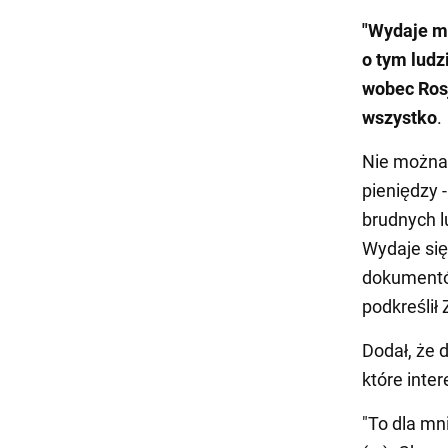
"Wydaje mi
o tym ludz
wobec Rosj
wszystko
.
Nie można t
pieniędzy -
brudnych l
Wydaje si
dokumentów
podkreślił 
Dodał, że 
które inte
"To dla mn