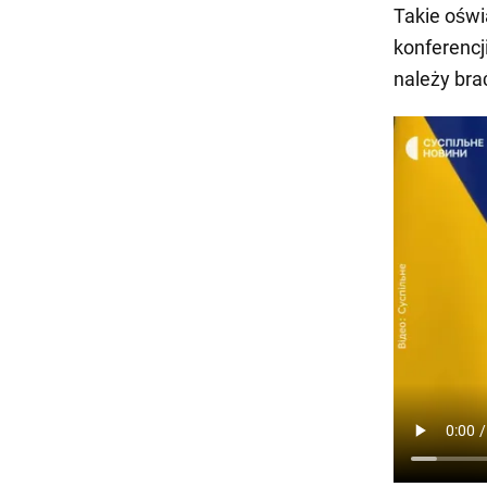
Takie oświ
konferencj
należy bra