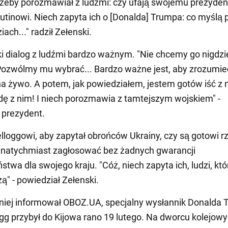
ę, żeby porozmawiał z ludźmi: czy ufają swojemu prezyden
Putinowi. Niech zapyta ich o [Donalda] Trumpa: co myślą 
ach..." radził Zełenski.
i dialog z ludźmi bardzo ważnym. "Nie chcemy go nigdzi
Pozwólmy mu wybrać... Bardzo ważne jest, aby zrozumie
 na żywo. A potem, jak powiedziałem, jestem gotów iść z 
adę z nim! I niech porozmawia z tamtejszym wojskiem" -
 prezydent.
elloggowi, aby zapytał obrońców Ukrainy, czy są gotowi r
 natychmiast zagłosować bez żadnych gwarancji
twa dla swojego kraju. "Cóż, niech zapyta ich, ludzi, któ
zą" - powiedział Zełenski.
niej informował OBOZ.UA, specjalny wysłannik Donalda
ogg przybył do Kijowa rano 19 lutego. Na dworcu kolejow