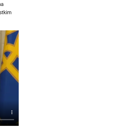
na
ystkim