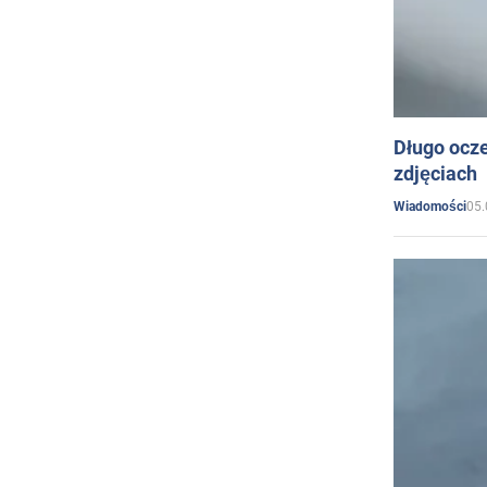
Długo ocz
zdjęciach
05.
Wiadomości