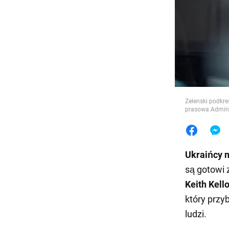
Jedzeni
Zełenski podkre
prasowa Admini
Ukraińcy 
są gotowi 
Keith Kell
który przyb
ludzi.