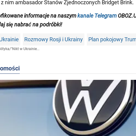
ę z nim ambasador Stanów Zjednoczonych Bridget Brink.
yfikowane informacje na naszym
kanale Telegram
OBOZ.U
daj się nabrać na podróbki!
Ukrainie
Rozmowy Rosji i Ukrainy
Plan pokojowy Tru
lityka
/
"Nikt w Ukrainie...
domości