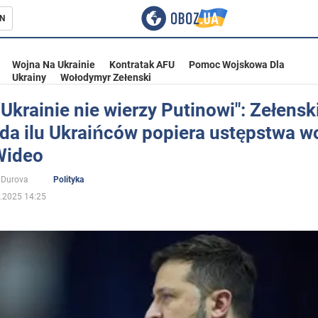
N
Wojna Na Ukrainie
Kontratak AFU
Pomoc Wojskowa Dla
Ukrainy
Wołodymyr Zełenski
 Ukrainie nie wierzy Putinowi": Zełensk
da ilu Ukraińców popiera ustępstwa 
ka
Wideo
 Durova
Polityka
.2025 14:25
eństwo
a Ukrainie