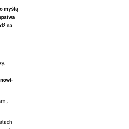
co myślą
tępstwa
edź na
zy.
inowi
-
ami,
astach