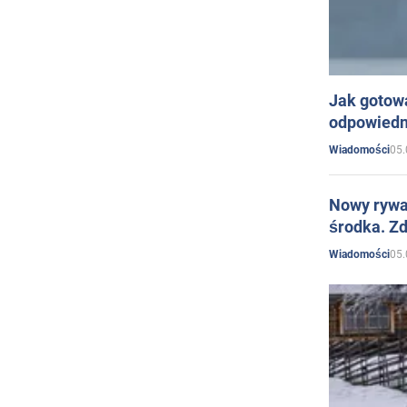
Jak gotow
odpowiedn
05.
Wiadomości
Nowy rywal
środka. Zd
05.
Wiadomości