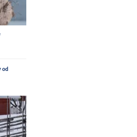
e
y od