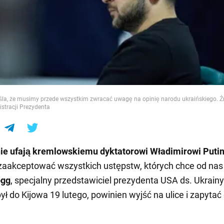
e
śla, że musimy przede wszystkim zwracać uwagę na opinię narodu ukraińskiego. Ź
stracji Prezydenta
nie ufają kremlowskiemu dyktatorowi Władimirowi Puti
zaakceptować wszystkich ustępstw, których chce od nas
ogg
, specjalny przedstawiciel prezydenta USA ds. Ukrainy i
ył do Kijowa 19 lutego, powinien wyjść na ulice i zapytać 