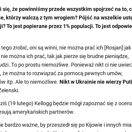
 się, że powinniśmy przede wszystkim spojrzeć na to, 
ie, którzy walczą z tym wrogiem? Pójść na wszelkie us
i? To jest popierane przez 1% populacji. To jest odpowi
ego zrobić, oni są winni, nie można prać ich [Rosjan] jak
 nie można ich prać, tak jak pierze się brudne pieniądze,
udzi. To po prostu niemożliwe. Ponieważ nikt ci nie uwier
ę, że można to rozwiązać za pomocą pewnych umów,
 itp. Ale to niemożliwe.
Nikt w Ukrainie nie wierzy Put
Zełenski.
dziś (19 lutego) Kellogg będzie mógł zapoznać się z ocen
resują amerykańskich partnerów.
ie bardzo ważne, by przeszedł się po Kijowie i innych mi