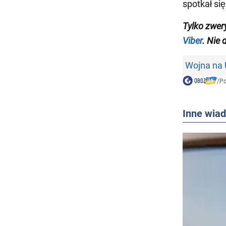
spotkał si
Tylko zwer
Viber
. Nie 
Wojna na 
/
Po
Inne wia