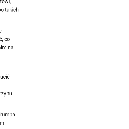
towi,
po takich
e
ć, co
nim na
zucić
rzy tu
 Trumpa
ym