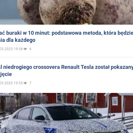
ać buraki w 10 minut: podstawowa metoda, która będzi
ia dla każdego
03.2025 19:58
6
 niedrogiego crossovera Renault Tesla został pokazan
jęcie
03.2025 19:55
7