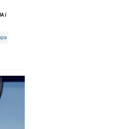
A i
mpa