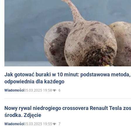
Jak gotować buraki w 10 minut: podstawowa metoda, 
odpowiednia dla każdego
05.03.2025 19:58
6
Wiadomości
Nowy rywal niedrogiego crossovera Renault Tesla zo
środka. Zdjęcie
05.03.2025 19:55
7
Wiadomości