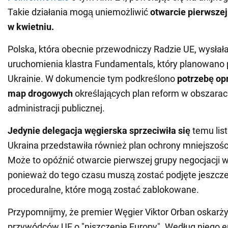
Takie działania mogą uniemożliwić
otwarcie pierwszej
w kwietniu.
Polska, która obecnie przewodniczy Radzie UE, wysłała
uruchomienia klastra Fundamentals, który planowano
Ukrainie. W dokumencie tym podkreślono
potrzebę op
map drogowych
określających plan reform w obszarac
administracji publicznej.
Jedynie delegacja węgierska sprzeciwiła się
temu list
Ukraina przedstawiła również plan ochrony mniejszoś
Może to opóźnić otwarcie pierwszej grupy negocjacji w
ponieważ do tego czasu muszą zostać podjęte jeszcze
proceduralne, które mogą zostać zablokowane.
Przypomnijmy, że premier Węgier Viktor Orban oskarż
przywódców UE o "niszczenie Europy". Według niego e