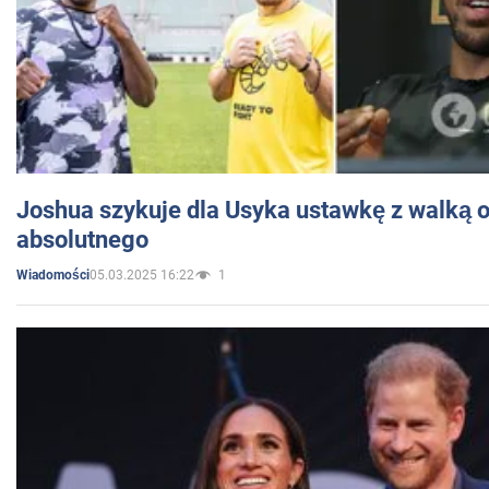
Joshua szykuje dla Usyka ustawkę z walką o 
absolutnego
05.03.2025 16:22
1
Wiadomości