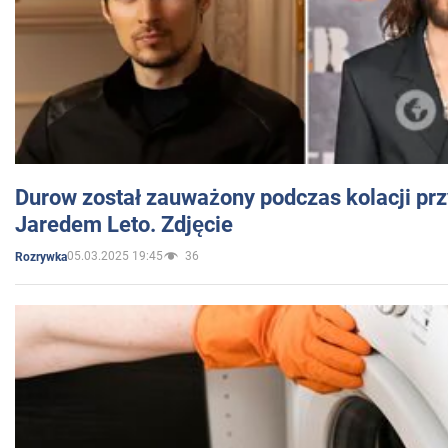
Durow został zauważony podczas kolacji prz
Jaredem Leto. Zdjęcie
05.03.2025 19:45
36
Rozrywka