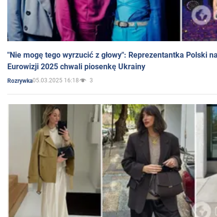
"Nie mogę tego wyrzucić z głowy": Reprezentantka Polski n
Eurowizji 2025 chwali piosenkę Ukrainy
05.03.2025 16:18
3
Rozrywka