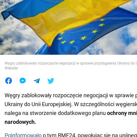
Wojna na Ukrainie
Świat
Jedzenie
Węgry zablokowały rozpoczęcie negocjacji w sprawie przystąpienia Ukrainy do U
Webster
Węgry zablokowały rozpoczęcie negocjacji w sprawie 
Ukrainy do Unii Europejskiej. W szczególności węgiers
nalega na stworzenie dodatkowego planu
ochrony mni
narodowych.
Poinformowało
o tym RMF24, powołując się na unijne