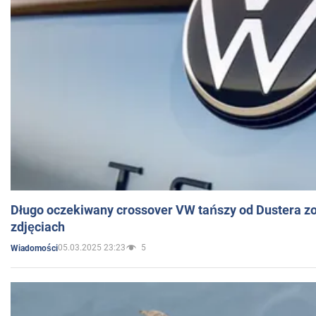
Długo oczekiwany crossover VW tańszy od Dustera zo
zdjęciach
05.03.2025 23:23
5
Wiadomości