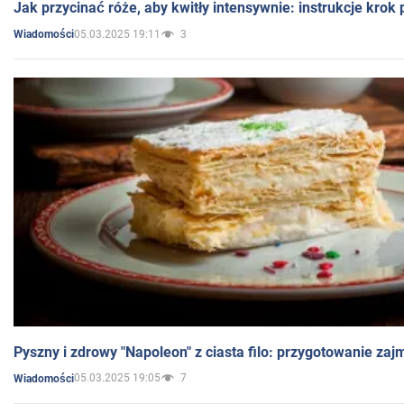
Jak przycinać róże, aby kwitły intensywnie: instrukcje krok
05.03.2025 19:11
3
Wiadomości
Pyszny i zdrowy "Napoleon" z ciasta filo: przygotowanie zaj
05.03.2025 19:05
7
Wiadomości