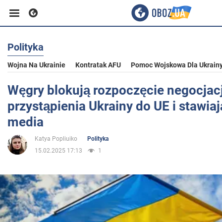
Polityka
Biznes
Wojna Na Ukrainie
Kontratak AFU
Pomoc Wojskowa Dla Ukrain
Sport
Węgry blokują rozpoczęcie negocjacj
przystąpienia Ukrainy do UE i stawiaj
Rozrywka
media
Katya Popliuiko
Polityka
Życie
15.02.2025 17:13
1
Polityka
Społeczeństwo