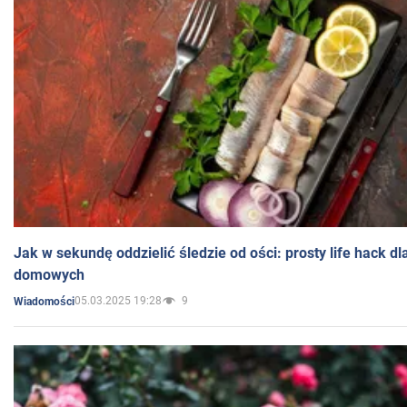
Jak w sekundę oddzielić śledzie od ości: prosty life hack d
domowych
05.03.2025 19:28
9
Wiadomości