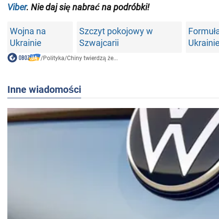
Viber
. Nie daj się nabrać na podróbki!
Wojna na
Szczyt pokojowy w
Formuła
Ukrainie
Szwajcarii
Ukraini
/
Polityka
/
Chiny twierdzą że...
Inne wiadomości