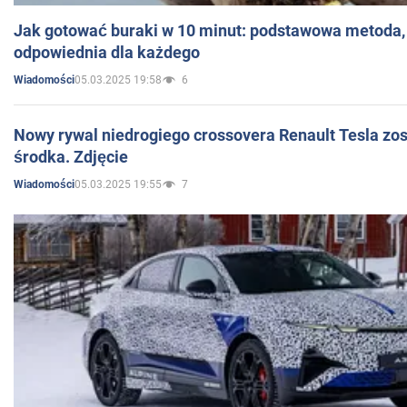
Jak gotować buraki w 10 minut: podstawowa metoda, 
odpowiednia dla każdego
05.03.2025 19:58
6
Wiadomości
Nowy rywal niedrogiego crossovera Renault Tesla zo
środka. Zdjęcie
05.03.2025 19:55
7
Wiadomości