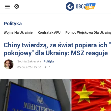
Polityka
Biznes
Wojna Na Ukrainie
Kontratak AFU
Pomoc Wojskowa Dla Ukrain
Sport
Chiny twierdzą, że świat popiera ich 
pokojowy" dla Ukrainy: MSZ reaguje
Rozrywka
Sophia Zakrevska
Polityka
05.06.2024 15:50
1
Życie
Polityka
Społeczeństwo