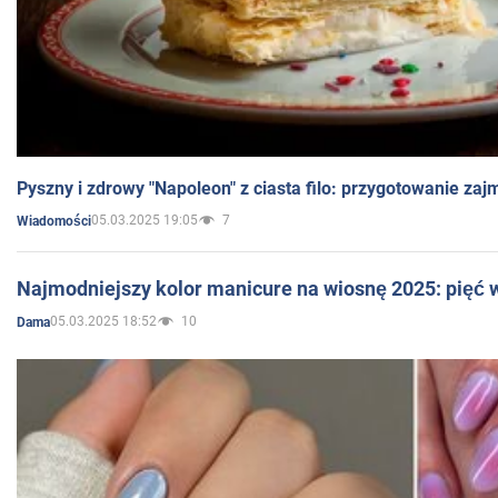
Pyszny i zdrowy "Napoleon" z ciasta filo: przygotowanie zaj
05.03.2025 19:05
7
Wiadomości
Najmodniejszy kolor manicure na wiosnę 2025: pięć
05.03.2025 18:52
10
Dama