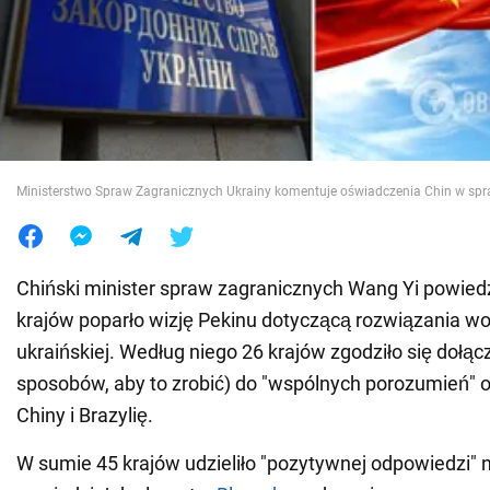
Wojna na Ukrainie
Świat
Jedzenie
Ministerstwo Spraw Zagranicznych Ukrainy komentuje oświadczenia Chin w spr
Chiński minister spraw zagranicznych Wang Yi powiedz
krajów poparło wizję Pekinu dotyczącą rozwiązania wo
ukraińskiej. Według niego 26 krajów zgodziło się dołąc
sposobów, aby to zrobić) do "wspólnych porozumień" o
Chiny i Brazylię.
W sumie 45 krajów udzieliło "pozytywnej odpowiedzi" n