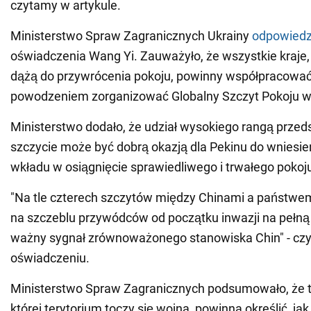
czytamy w artykule.
Ministerstwo Spraw Zagranicznych Ukrainy
odpowiedz
oświadczenia Wang Yi. Zauważyło, że wszystkie kraje,
dążą do przywrócenia pokoju, powinny współpracować
powodzeniem zorganizować Globalny Szczyt Pokoju w 
Ministerstwo dodało, że udział wysokiego rangą przed
szczycie może być dobrą okazją dla Pekinu do wniesie
wkładu w osiągnięcie sprawiedliwego i trwałego pokoju
"Na tle czterech szczytów między Chinami a państwe
na szczeblu przywódców od początku inwazji na pełną s
ważny sygnał zrównoważonego stanowiska Chin" - cz
oświadczeniu.
Ministerstwo Spraw Zagranicznych podsumowało, że t
której terytorium toczy się wojna, powinna określić, ja