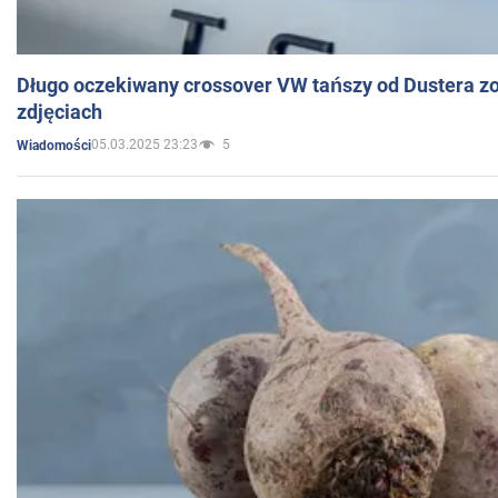
Długo oczekiwany crossover VW tańszy od Dustera zo
zdjęciach
05.03.2025 23:23
5
Wiadomości