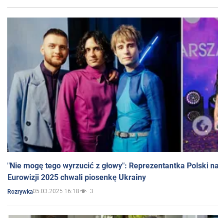
"Nie mogę tego wyrzucić z głowy": Reprezentantka Polski n
Eurowizji 2025 chwali piosenkę Ukrainy
05.03.2025 16:18
3
Rozrywka