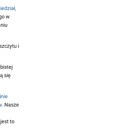
edział,
go w
aniu
zczytu i
bistej
ą się
inie
w
. Nasze
jest to