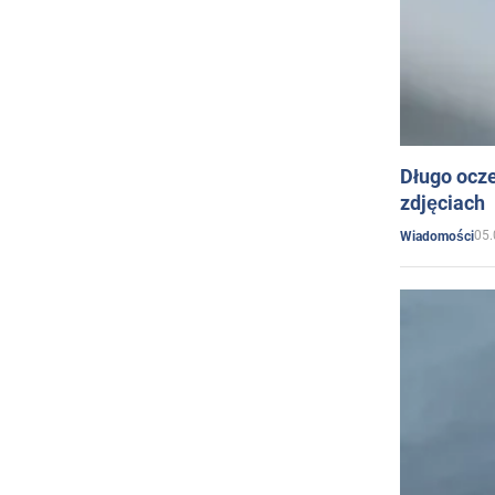
Długo ocz
zdjęciach
05.
Wiadomości