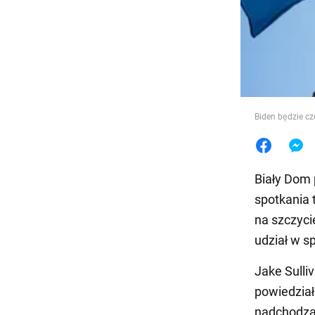
Jedzeni
Biden będzie cz
Biały Dom 
spotkania
na szczyci
udział w s
Jake Sulli
powiedział
nadchodząc