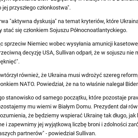
o jej przyszłego członkostwa".
trwa "aktywna dyskusja" na temat kryteriów, które Ukrain
by stać się członkiem Sojuszu Północnoatlantyckiego.
c sprzeciw Niemiec wobec wysyłania amunicji kasetowe
przeciwną decyzję USA, Sullivan odparł, że w sojuszu nie
ęknięć".
owtórzył również, że Ukraina musi wdrożyć szereg reform
złonkiem NATO. Powiedział, że na to właśnie nalegał Bide
ego stanowisko od samego początku, które pozostaje pr
pozostajemy mu wierni w Białym Domu. Prezydent dał rów
rozumienia, że będziemy wspierać Ukrainę tak długo, jak
ne i zapewnimy jej wyjątkową liczbę broni i zdolności za
naszych partnerów" - powiedział Sullivan.