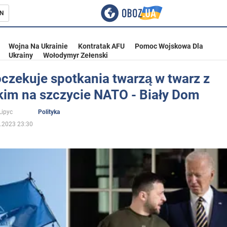
N
Wojna Na Ukrainie
Kontratak AFU
Pomoc Wojskowa Dla
Ukrainy
Wołodymyr Zełenski
czekuje spotkania twarzą w twarz z
kim na szczycie NATO - Biały Dom
ka
Lipyc
Polityka
.2023 23:30
eństwo
a Ukrainie