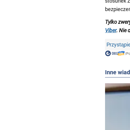
stosunek Z
bezpiecze
Tylko
zwer
Viber
.
Nie
Przystąpi
/
Po
Inne wia