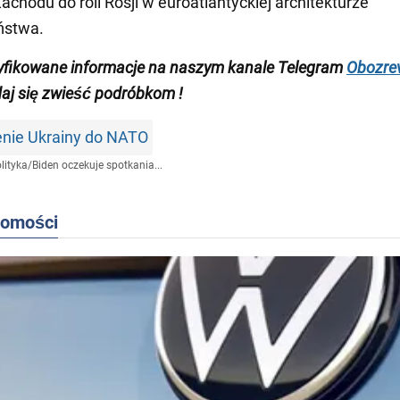
achodu do roli Rosji w euroatlantyckiej architekturze
ństwa.
yfikowane informacje na naszym kanale Telegram
Obozrev
daj się zwieść podróbkom !
enie Ukrainy do NATO
lityka
/
Biden oczekuje spotkania...
domości