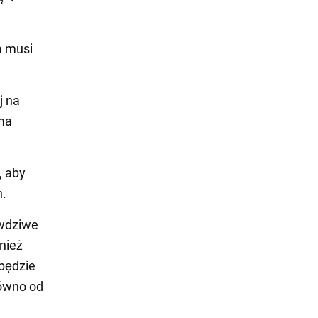
a musi
j na
 ma
, aby
n.
awdziwe
nież
 będzie
równo od