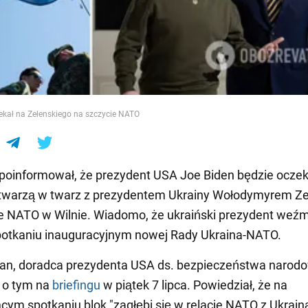
e
ekał na Zełenskiego na szczycie NATO
poinformował, że prezydent USA Joe Biden będzie oczek
 twarzą w twarz z prezydentem Ukrainy Wołodymyrem Z
e NATO w Wilnie. Wiadomo, że ukraiński prezydent weź
potkaniu inauguracyjnym nowej Rady Ukraina-NATO.
van, doradca prezydenta USA ds. bezpieczeństwa narod
 o tym na
briefingu
w piątek 7 lipca. Powiedział, że na
ym spotkaniu blok "zagłębi się w relacje NATO z Ukrainą