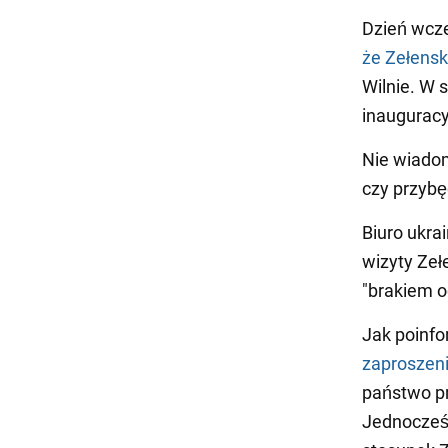
Dzień wcze
że Zełensk
Wilnie. W 
inaugurac
Nie wiadom
czy przybę
Biuro ukra
wizyty Zeł
"brakiem o
Jak poinf
zaproszeni
państwo p
Jednocześn