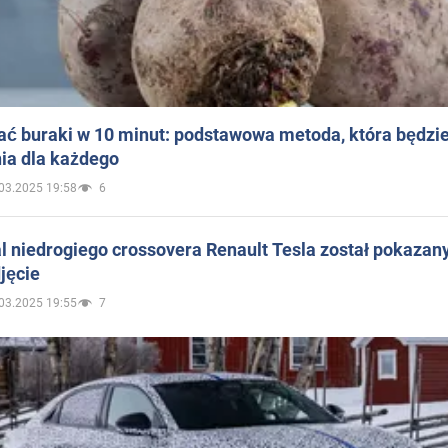
ać buraki w 10 minut: podstawowa metoda, która będzi
ia dla każdego
03.2025 19:58
6
 niedrogiego crossovera Renault Tesla został pokazan
jęcie
03.2025 19:55
7