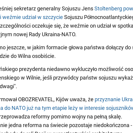
śniej sekretarz generalny Sojuszu Jens
Stoltenberg powi
i weźmie udział w szczycie
Sojuszu Północnoatlantyckie
szczególności oczekuje się, że weźmie on udział w spotk
yjnym nowej Rady Ukraina-NATO.
o jeszcze, w jakim formacie głowa państwa dołączy do s
dzie do Wilna osobiście.
ińskiego prezydenta niedawno wykluczyło możliwość oso
enskiego w Wilnie, jeśli przywódcy państw sojuszu wykaż
dwagi".
ormował OBOZREVATEL, Kijów uważa, że
przyznanie Ukra
a do NATO już na tym etapie leży w interesie sojusznikó
rzeprowadza reformy pomimo wojny na pełną skalę.
ie jedna reforma na świecie pozostaje niedokończona - 