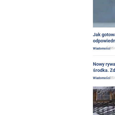
Jak gotow
odpowiedn
05.
Wiadomości
Nowy rywal
środka. Zd
05.
Wiadomości