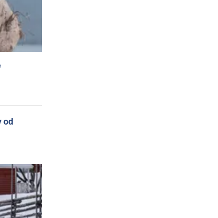
e
y od