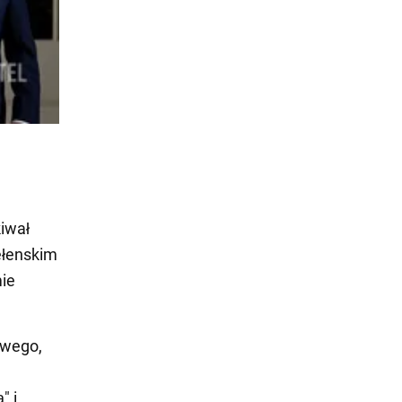
iwał
ełenskim
mie
owego,
" i