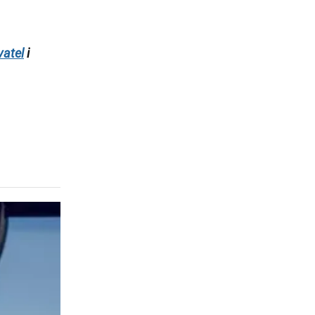
atel
i