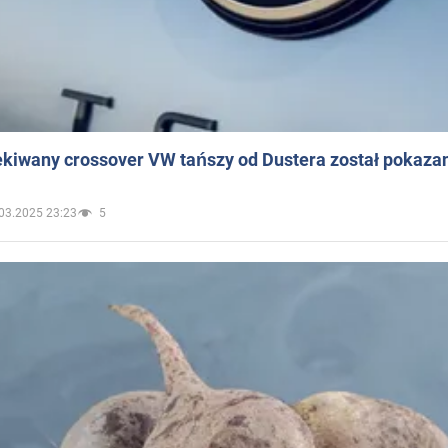
ekiwany crossover VW tańszy od Dustera został pokaza
03.2025 23:23
5