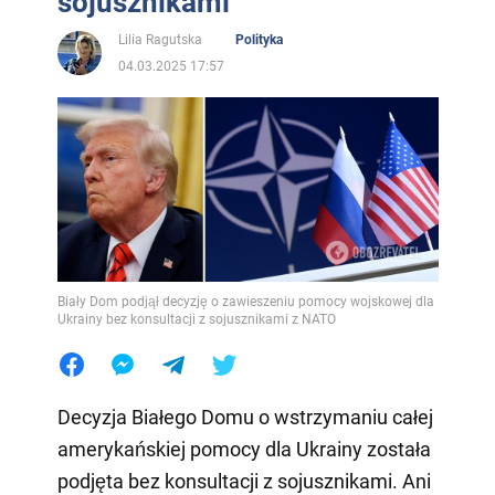
sojusznikami
Lilia Ragutska
Polityka
04.03.2025 17:57
Biały Dom podjął decyzję o zawieszeniu pomocy wojskowej dla
Ukrainy bez konsultacji z sojusznikami z NATO
Decyzja Białego Domu o wstrzymaniu całej
amerykańskiej pomocy dla Ukrainy została
podjęta bez konsultacji z sojusznikami. Ani