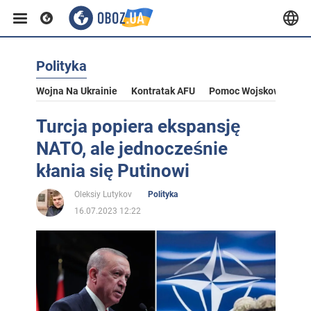
Polityka
Wojna Na Ukrainie
Kontratak AFU
Pomoc Wojskowa Dla U
Turcja popiera ekspansję
NATO, ale jednocześnie
kłania się Putinowi
Oleksiy Lutykov
Polityka
16.07.2023 12:22