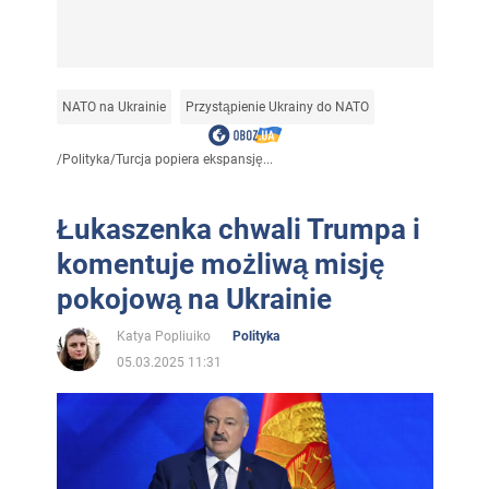
NATO na Ukrainie
Przystąpienie Ukrainy do NATO
/
Polityka
/
Turcja popiera ekspansję...
Łukaszenka chwali Trumpa i
komentuje możliwą misję
pokojową na Ukrainie
Katya Popliuiko
Polityka
05.03.2025 11:31