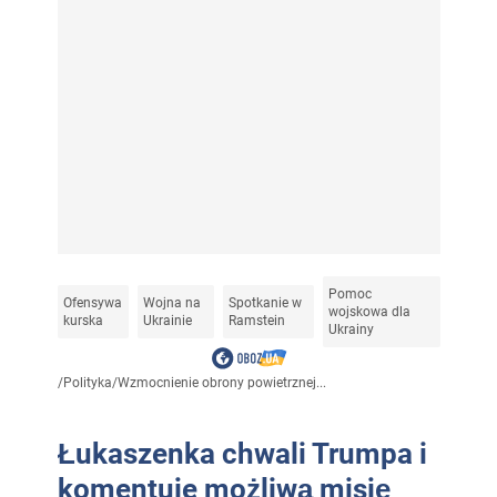
Pomoc
Ofensywa
Wojna na
Spotkanie w
wojskowa dla
kurska
Ukrainie
Ramstein
Ukrainy
/
Polityka
/
Wzmocnienie obrony powietrznej...
Łukaszenka chwali Trumpa i
komentuje możliwą misję