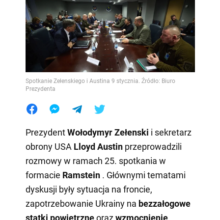
Spotkanie Zełenskiego i Austina 9 stycznia. Źródło: Biuro
Prezydenta
Prezydent
Wołodymyr Zełenski
i sekretarz
obrony USA
Lloyd Austin
przeprowadzili
rozmowy w ramach 25. spotkania w
formacie
Ramstein
. Głównymi tematami
dyskusji były sytuacja na froncie,
zapotrzebowanie Ukrainy na
bezzałogowe
statki powietrzne
oraz
wzmocnienie