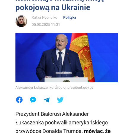
pokojową na Ukrainie
Katya Popliuiko
Polityka
05.03.2025 11:31
Aleksander Łukaszenko. Źródło: president.gov.by
Prezydent Białorusi Aleksander
Łukaszenka pochwalił amerykańskiego
przywódcę Donalda Trumpa,
mówiąc, że