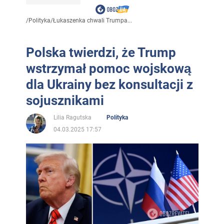
/
Polityka
/
Łukaszenka chwali Trumpa...
Polska twierdzi, że Trump
wstrzymał pomoc wojskową
dla Ukrainy bez konsultacji z
sojusznikami
Lilia Ragutska
Polityka
04.03.2025 17:57