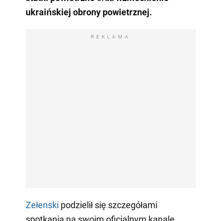
ukraińskiej obrony powietrznej.
REKLAMA
Zełenski
podzielił się szczegółami
spotkania na swoim oficjalnym kanale