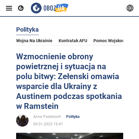
Polityka
Wojna Na Ukrainie
Kontratak AFU
Pomoc Wojskowa Dla U
Wzmocnienie obrony
powietrznej i sytuacja na
polu bitwy: Zełenski omawia
wsparcie dla Ukrainy z
Austinem podczas spotkania
w Ramstein
Anna Paskevych
Polityka
09.01.2025 19:47